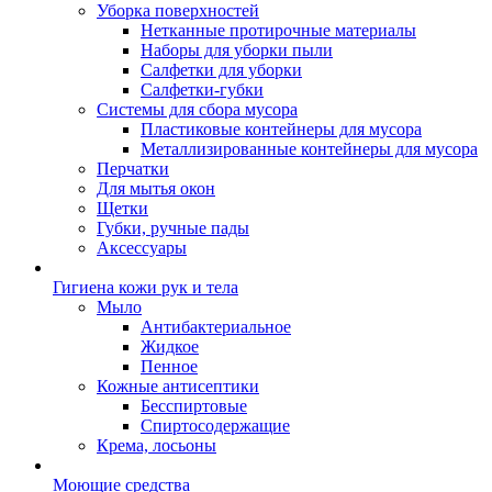
Уборка поверхностей
Нетканные протирочные материалы
Наборы для уборки пыли
Салфетки для уборки
Салфетки-губки
Системы для сбора мусора
Пластиковые контейнеры для мусора
Металлизированные контейнеры для мусора
Перчатки
Для мытья окон
Щетки
Губки, ручные пады
Аксессуары
Гигиена кожи рук и тела
Мыло
Антибактериальное
Жидкое
Пенное
Кожные антисептики
Бесспиртовые
Cпиртосодержащие
Крема, лосьоны
Моющие средства