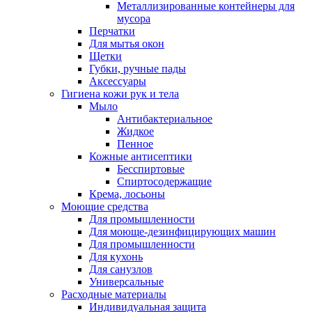
Металлизированные контейнеры для
мусора
Перчатки
Для мытья окон
Щетки
Губки, ручные пады
Аксессуары
Гигиена кожи рук и тела
Мыло
Антибактериальное
Жидкое
Пенное
Кожные антисептики
Бесспиртовые
Cпиртосодержащие
Крема, лосьоны
Моющие средства
Для промышленности
Для моюще-дезинфицирующих машин
Для промышленности
Для кухонь
Для санузлов
Универсальные
Расходные материалы
Индивидуальная защита