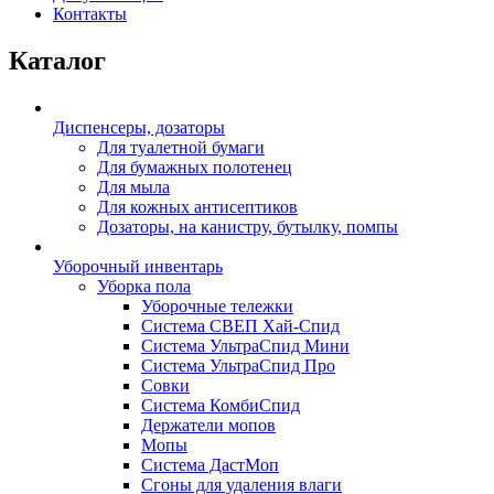
Контакты
Каталог
Диспенсеры, дозаторы
Для туалетной бумаги
Для бумажных полотенец
Для мыла
Для кожных антисептиков
Дозаторы, на канистру, бутылку, помпы
Уборочный инвентарь
Уборка пола
Уборочные тележки
Система СВЕП Хай-Спид
Система УльтраСпид Мини
Система УльтраСпид Про
Совки
Система КомбиСпид
Держатели мопов
Мопы
Система ДастМоп
Сгоны для удаления влаги