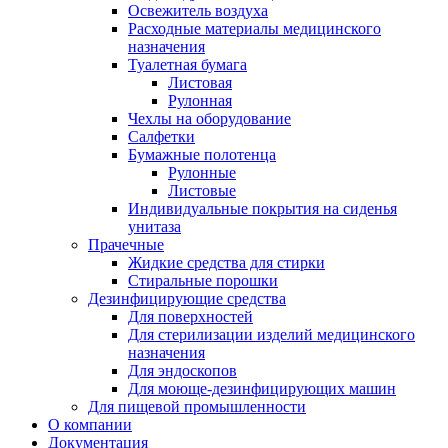
Освежитель воздуха
Расходные материалы медицинского
назначения
Туалетная бумага
Листовая
Рулонная
Чехлы на оборудование
Салфетки
Бумажные полотенца
Рулонные
Листовые
Индивидуальные покрытия на сиденья
унитаза
Прачечные
Жидкие средства для стирки
Стиральные порошки
Дезинфицирующие средства
Для поверхностей
Для стерилизации изделий медицинского
назначения
Для эндоскопов
Для моюще-дезинфицирующих машин
Для пищевой промышленности
О компании
Документация