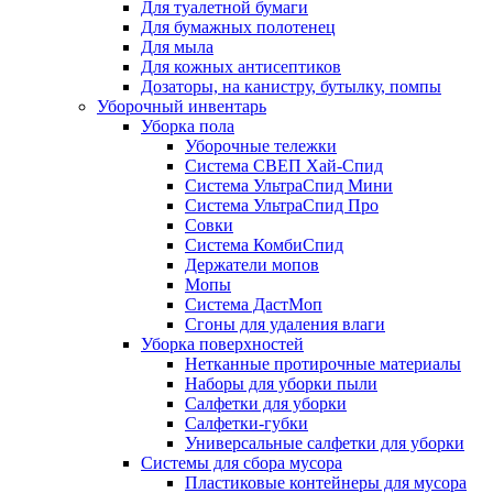
Для туалетной бумаги
Для бумажных полотенец
Для мыла
Для кожных антисептиков
Дозаторы, на канистру, бутылку, помпы
Уборочный инвентарь
Уборка пола
Уборочные тележки
Система СВЕП Хай-Спид
Система УльтраСпид Мини
Система УльтраСпид Про
Совки
Система КомбиСпид
Держатели мопов
Мопы
Система ДастМоп
Сгоны для удаления влаги
Уборка поверхностей
Нетканные протирочные материалы
Наборы для уборки пыли
Салфетки для уборки
Салфетки-губки
Универсальные салфетки для уборки
Системы для сбора мусора
Пластиковые контейнеры для мусора