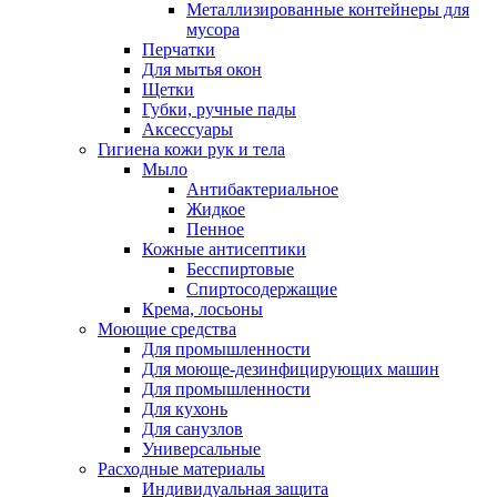
Металлизированные контейнеры для
мусора
Перчатки
Для мытья окон
Щетки
Губки, ручные пады
Аксессуары
Гигиена кожи рук и тела
Мыло
Антибактериальное
Жидкое
Пенное
Кожные антисептики
Бесспиртовые
Cпиртосодержащие
Крема, лосьоны
Моющие средства
Для промышленности
Для моюще-дезинфицирующих машин
Для промышленности
Для кухонь
Для санузлов
Универсальные
Расходные материалы
Индивидуальная защита