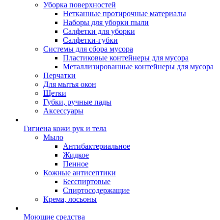
Уборка поверхностей
Нетканные протирочные материалы
Наборы для уборки пыли
Салфетки для уборки
Салфетки-губки
Системы для сбора мусора
Пластиковые контейнеры для мусора
Металлизированные контейнеры для мусора
Перчатки
Для мытья окон
Щетки
Губки, ручные пады
Аксессуары
Гигиена кожи рук и тела
Мыло
Антибактериальное
Жидкое
Пенное
Кожные антисептики
Бесспиртовые
Cпиртосодержащие
Крема, лосьоны
Моющие средства