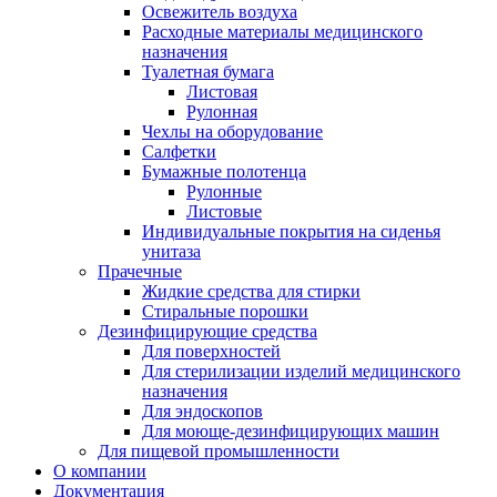
Освежитель воздуха
Расходные материалы медицинского
назначения
Туалетная бумага
Листовая
Рулонная
Чехлы на оборудование
Салфетки
Бумажные полотенца
Рулонные
Листовые
Индивидуальные покрытия на сиденья
унитаза
Прачечные
Жидкие средства для стирки
Стиральные порошки
Дезинфицирующие средства
Для поверхностей
Для стерилизации изделий медицинского
назначения
Для эндоскопов
Для моюще-дезинфицирующих машин
Для пищевой промышленности
О компании
Документация