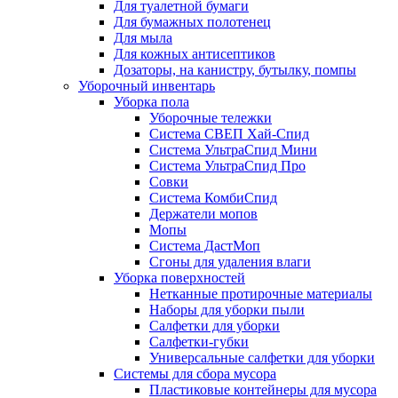
Для туалетной бумаги
Для бумажных полотенец
Для мыла
Для кожных антисептиков
Дозаторы, на канистру, бутылку, помпы
Уборочный инвентарь
Уборка пола
Уборочные тележки
Система СВЕП Хай-Спид
Система УльтраСпид Мини
Система УльтраСпид Про
Совки
Система КомбиСпид
Держатели мопов
Мопы
Система ДастМоп
Сгоны для удаления влаги
Уборка поверхностей
Нетканные протирочные материалы
Наборы для уборки пыли
Салфетки для уборки
Салфетки-губки
Универсальные салфетки для уборки
Системы для сбора мусора
Пластиковые контейнеры для мусора