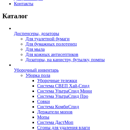
Контакты
Каталог
Диспенсеры, дозаторы
Для туалетной бумаги
Для бумажных полотенец
Для мыла
Для кожных антисептиков
Дозаторы, на канистру, бутылку, помпы
Уборочный инвентарь
Уборка пола
Уборочные тележки
Система СВЕП Хай-Спид
Система УльтраСпид Мини
Система УльтраСпид Про
Совки
Система КомбиСпид
Держатели мопов
Мопы
Система ДастМоп
Сгоны для удаления влаги