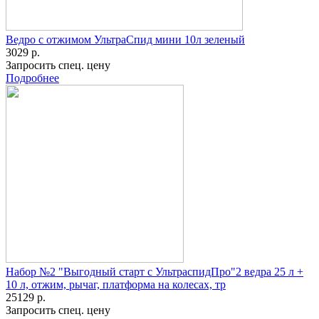
Ведро с отжимом УльтраСпид мини 10л зеленый
3029 р.
Запросить спец. цену
Подробнее
Набор №2 "Выгодный старт с УльтраспидПро"2 ведра 25 л +
10 л, отжим, рычаг, платформа на колесах, тр
25129 р.
Запросить спец. цену