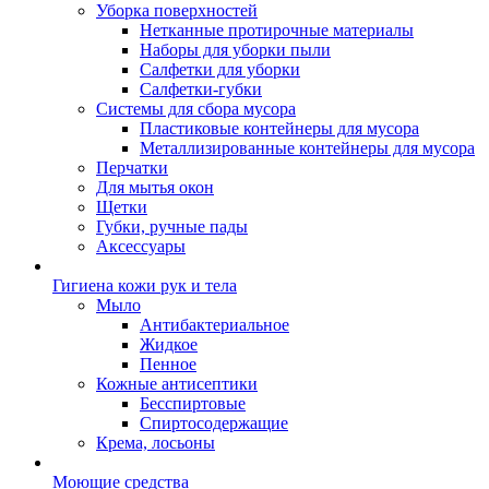
Уборка поверхностей
Нетканные протирочные материалы
Наборы для уборки пыли
Салфетки для уборки
Салфетки-губки
Системы для сбора мусора
Пластиковые контейнеры для мусора
Металлизированные контейнеры для мусора
Перчатки
Для мытья окон
Щетки
Губки, ручные пады
Аксессуары
Гигиена кожи рук и тела
Мыло
Антибактериальное
Жидкое
Пенное
Кожные антисептики
Бесспиртовые
Cпиртосодержащие
Крема, лосьоны
Моющие средства