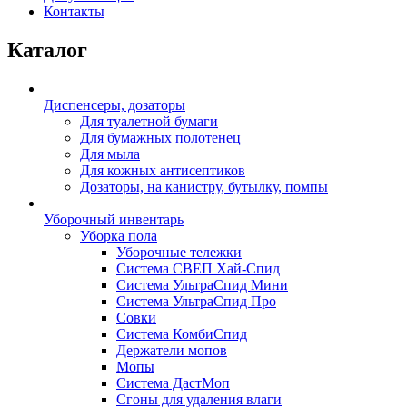
Контакты
Каталог
Диспенсеры, дозаторы
Для туалетной бумаги
Для бумажных полотенец
Для мыла
Для кожных антисептиков
Дозаторы, на канистру, бутылку, помпы
Уборочный инвентарь
Уборка пола
Уборочные тележки
Система СВЕП Хай-Спид
Система УльтраСпид Мини
Система УльтраСпид Про
Совки
Система КомбиСпид
Держатели мопов
Мопы
Система ДастМоп
Сгоны для удаления влаги