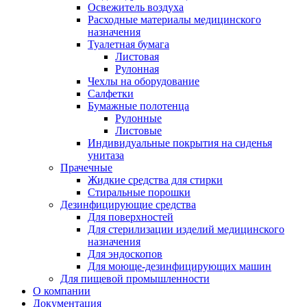
Освежитель воздуха
Расходные материалы медицинского
назначения
Туалетная бумага
Листовая
Рулонная
Чехлы на оборудование
Салфетки
Бумажные полотенца
Рулонные
Листовые
Индивидуальные покрытия на сиденья
унитаза
Прачечные
Жидкие средства для стирки
Стиральные порошки
Дезинфицирующие средства
Для поверхностей
Для стерилизации изделий медицинского
назначения
Для эндоскопов
Для моюще-дезинфицирующих машин
Для пищевой промышленности
О компании
Документация