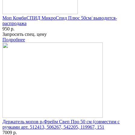
Моп КомбиСПИД МикроСпид Плюс 50см/ выводится-
распродажа
950 р.
Запросить спец. цену
Подробнее
Держатель мопов р-Фрейм Свеп Про 50 см (совместим с
ручками арт. 512413, 506267, 542205, 119967, 151
7009 р.