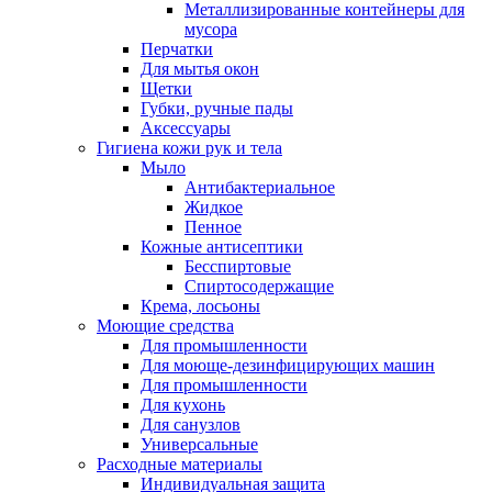
Металлизированные контейнеры для
мусора
Перчатки
Для мытья окон
Щетки
Губки, ручные пады
Аксессуары
Гигиена кожи рук и тела
Мыло
Антибактериальное
Жидкое
Пенное
Кожные антисептики
Бесспиртовые
Cпиртосодержащие
Крема, лосьоны
Моющие средства
Для промышленности
Для моюще-дезинфицирующих машин
Для промышленности
Для кухонь
Для санузлов
Универсальные
Расходные материалы
Индивидуальная защита