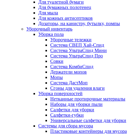
Для туалетной бумаги
Для бумажных полотенец
Для мыла
Для кожных антисептиков
Дозаторы, на канистру, бутылку, помпы
Уборочный инвентарь
Уборка пола
Уборочные тележки
Система СВЕП Хай-Спид
Система УльтраСпид Мини
Система УльтраСпид Про
Совки
Система КомбиСпид
Держатели мопов
Мопы
Система ДастМоп
Сгоны для удаления влаги
Уборка поверхностей
Нетканные протирочные материалы
Наборы для уборки пыли
Салфетки для уборки
Салфетки-губки
Универсальные салфетки для уборки
Системы для сбора мусора
Пластиковые контейнеры для мусора