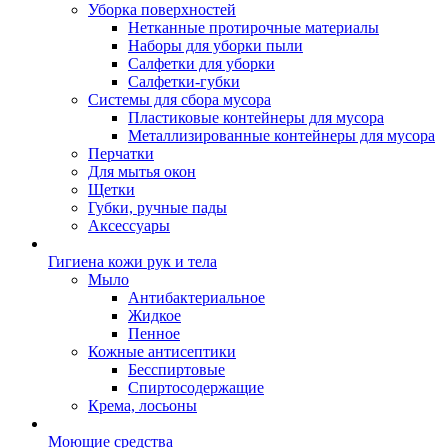
Уборка поверхностей
Нетканные протирочные материалы
Наборы для уборки пыли
Салфетки для уборки
Салфетки-губки
Системы для сбора мусора
Пластиковые контейнеры для мусора
Металлизированные контейнеры для мусора
Перчатки
Для мытья окон
Щетки
Губки, ручные пады
Аксессуары
Гигиена кожи рук и тела
Мыло
Антибактериальное
Жидкое
Пенное
Кожные антисептики
Бесспиртовые
Cпиртосодержащие
Крема, лосьоны
Моющие средства