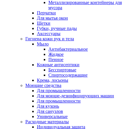
Металлизированные контейнеры для
мусора
Перчатки
Для мытья окон
Щетки
Губки, ручные пады
Аксессуары
Гигиена кожи рук и тела
Мыло
Антибактериальное
Жидкое
Пенное
Кожные антисептики
Бесспиртовые
Cпиртосодержащие
Крема, лосьоны
Моющие средства
Для промышленности
Для моюще-дезинфицирующих машин
Для промышленности
Для кухонь
Для санузлов
Универсальные
Расходные материалы
Индивидуальная защита