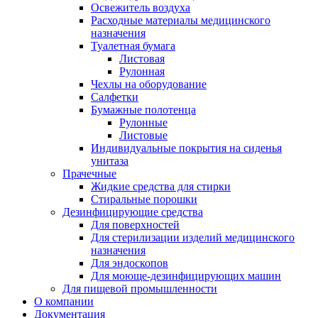
Освежитель воздуха
Расходные материалы медицинского
назначения
Туалетная бумага
Листовая
Рулонная
Чехлы на оборудование
Салфетки
Бумажные полотенца
Рулонные
Листовые
Индивидуальные покрытия на сиденья
унитаза
Прачечные
Жидкие средства для стирки
Стиральные порошки
Дезинфицирующие средства
Для поверхностей
Для стерилизации изделий медицинского
назначения
Для эндоскопов
Для моюще-дезинфицирующих машин
Для пищевой промышленности
О компании
Документация