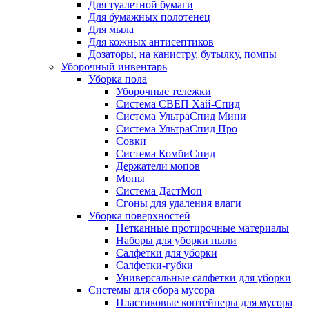
Для туалетной бумаги
Для бумажных полотенец
Для мыла
Для кожных антисептиков
Дозаторы, на канистру, бутылку, помпы
Уборочный инвентарь
Уборка пола
Уборочные тележки
Система СВЕП Хай-Спид
Система УльтраСпид Мини
Система УльтраСпид Про
Совки
Система КомбиСпид
Держатели мопов
Мопы
Система ДастМоп
Сгоны для удаления влаги
Уборка поверхностей
Нетканные протирочные материалы
Наборы для уборки пыли
Салфетки для уборки
Салфетки-губки
Универсальные салфетки для уборки
Системы для сбора мусора
Пластиковые контейнеры для мусора