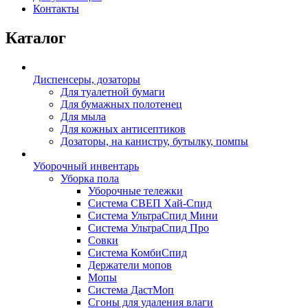
Контакты
Каталог
Диспенсеры, дозаторы
Для туалетной бумаги
Для бумажных полотенец
Для мыла
Для кожных антисептиков
Дозаторы, на канистру, бутылку, помпы
Уборочный инвентарь
Уборка пола
Уборочные тележки
Система СВЕП Хай-Спид
Система УльтраСпид Мини
Система УльтраСпид Про
Совки
Система КомбиСпид
Держатели мопов
Мопы
Система ДастМоп
Сгоны для удаления влаги