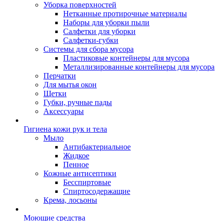
Уборка поверхностей
Нетканные протирочные материалы
Наборы для уборки пыли
Салфетки для уборки
Салфетки-губки
Системы для сбора мусора
Пластиковые контейнеры для мусора
Металлизированные контейнеры для мусора
Перчатки
Для мытья окон
Щетки
Губки, ручные пады
Аксессуары
Гигиена кожи рук и тела
Мыло
Антибактериальное
Жидкое
Пенное
Кожные антисептики
Бесспиртовые
Cпиртосодержащие
Крема, лосьоны
Моющие средства