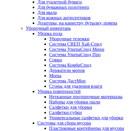
Для туалетной бумаги
Для бумажных полотенец
Для мыла
Для кожных антисептиков
Дозаторы, на канистру, бутылку, помпы
Уборочный инвентарь
Уборка пола
Уборочные тележки
Система СВЕП Хай-Спид
Система УльтраСпид Мини
Система УльтраСпид Про
Совки
Система КомбиСпид
Держатели мопов
Мопы
Система ДастМоп
Сгоны для удаления влаги
Уборка поверхностей
Нетканные протирочные материалы
Наборы для уборки пыли
Салфетки для уборки
Салфетки-губки
Универсальные салфетки для уборки
Системы для сбора мусора
Пластиковые контейнеры для мусора