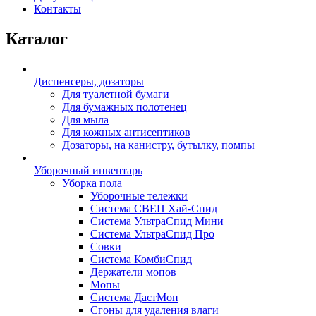
Контакты
Каталог
Диспенсеры, дозаторы
Для туалетной бумаги
Для бумажных полотенец
Для мыла
Для кожных антисептиков
Дозаторы, на канистру, бутылку, помпы
Уборочный инвентарь
Уборка пола
Уборочные тележки
Система СВЕП Хай-Спид
Система УльтраСпид Мини
Система УльтраСпид Про
Совки
Система КомбиСпид
Держатели мопов
Мопы
Система ДастМоп
Сгоны для удаления влаги