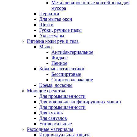
Металлизированные контейнеры для
мусора
Перчатки
Для мытья окон
Щетки
Губки, ручные пады
Аксессуары
Гигиена кожи рук и тела
Мыло
Антибактериальное
Жидкое
Пенное
Кожные антисептики
Бесспиртовые
Cпиртосодержащие
Крема, лосьоны
Моющие средства
Для промышленности
Для моюще-дезинфицирующих машин
Для промышленности
Для кухонь
Для санузлов
Универсальные
Расходные материалы
Индивидуальная защита