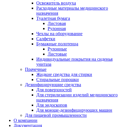
Освежитель воздуха
Расходные материалы медицинского
назначения
Туалетная бумага
Листовая
Рулонная
Чехлы на оборудование
Салфетки
Бумажные полотенца
Рулонные
Листовые
Индивидуальные покрытия на сиденья
унитаза
Прачечные
Жидкие средства для стирки
Стиральные порошки
Дезинфицирующие средства
Для поверхностей
Для стерилизации изделий медицинского
назначения
Для эндоскопов
Для моюще-дезинфицирующих машин
Для пищевой промышленности
О компании
Документация