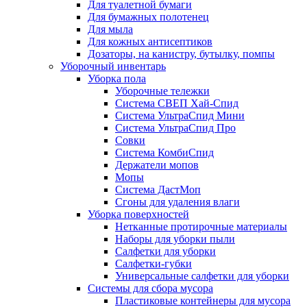
Для туалетной бумаги
Для бумажных полотенец
Для мыла
Для кожных антисептиков
Дозаторы, на канистру, бутылку, помпы
Уборочный инвентарь
Уборка пола
Уборочные тележки
Система СВЕП Хай-Спид
Система УльтраСпид Мини
Система УльтраСпид Про
Совки
Система КомбиСпид
Держатели мопов
Мопы
Система ДастМоп
Сгоны для удаления влаги
Уборка поверхностей
Нетканные протирочные материалы
Наборы для уборки пыли
Салфетки для уборки
Салфетки-губки
Универсальные салфетки для уборки
Системы для сбора мусора
Пластиковые контейнеры для мусора