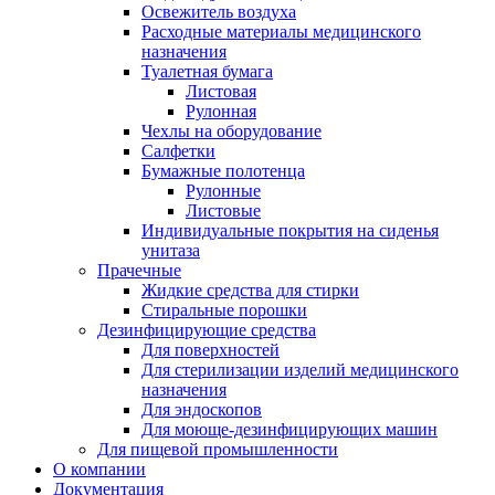
Освежитель воздуха
Расходные материалы медицинского
назначения
Туалетная бумага
Листовая
Рулонная
Чехлы на оборудование
Салфетки
Бумажные полотенца
Рулонные
Листовые
Индивидуальные покрытия на сиденья
унитаза
Прачечные
Жидкие средства для стирки
Стиральные порошки
Дезинфицирующие средства
Для поверхностей
Для стерилизации изделий медицинского
назначения
Для эндоскопов
Для моюще-дезинфицирующих машин
Для пищевой промышленности
О компании
Документация