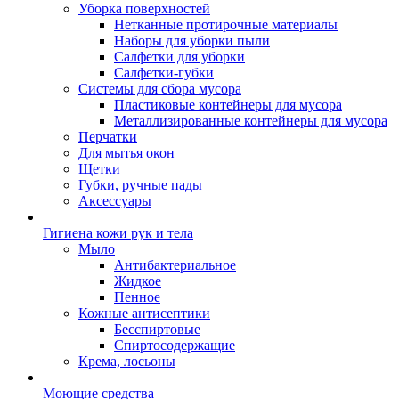
Уборка поверхностей
Нетканные протирочные материалы
Наборы для уборки пыли
Салфетки для уборки
Салфетки-губки
Системы для сбора мусора
Пластиковые контейнеры для мусора
Металлизированные контейнеры для мусора
Перчатки
Для мытья окон
Щетки
Губки, ручные пады
Аксессуары
Гигиена кожи рук и тела
Мыло
Антибактериальное
Жидкое
Пенное
Кожные антисептики
Бесспиртовые
Cпиртосодержащие
Крема, лосьоны
Моющие средства