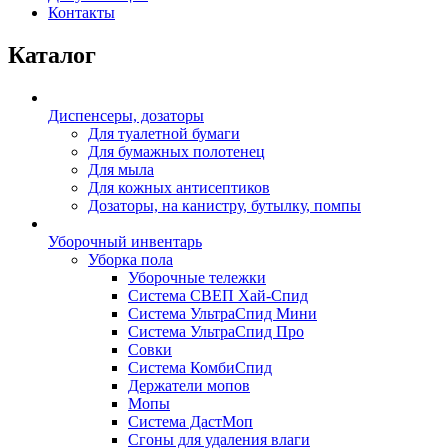
Контакты
Каталог
Диспенсеры, дозаторы
Для туалетной бумаги
Для бумажных полотенец
Для мыла
Для кожных антисептиков
Дозаторы, на канистру, бутылку, помпы
Уборочный инвентарь
Уборка пола
Уборочные тележки
Система СВЕП Хай-Спид
Система УльтраСпид Мини
Система УльтраСпид Про
Совки
Система КомбиСпид
Держатели мопов
Мопы
Система ДастМоп
Сгоны для удаления влаги