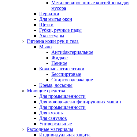
Металлизированные контейнеры для
мусора
Перчатки
Для мытья окон
Щетки
Губки, ручные пады
Аксессуары
Гигиена кожи рук и тела
Мыло
Антибактериальное
Жидкое
Пенное
Кожные антисептики
Бесспиртовые
Cпиртосодержащие
Крема, лосьоны
Моющие средства
Для промышленности
Для моюще-дезинфицирующих машин
Для промышленности
Для кухонь
Для санузлов
Универсальные
Расходные материалы
Индивидуальная защита