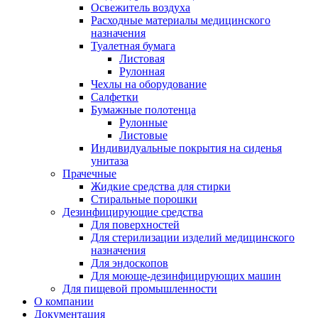
Освежитель воздуха
Расходные материалы медицинского
назначения
Туалетная бумага
Листовая
Рулонная
Чехлы на оборудование
Салфетки
Бумажные полотенца
Рулонные
Листовые
Индивидуальные покрытия на сиденья
унитаза
Прачечные
Жидкие средства для стирки
Стиральные порошки
Дезинфицирующие средства
Для поверхностей
Для стерилизации изделий медицинского
назначения
Для эндоскопов
Для моюще-дезинфицирующих машин
Для пищевой промышленности
О компании
Документация