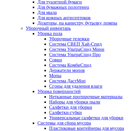
Для туалетной бумаги
Для бумажных полотенец
Для мыла
Для кожных антисептиков
Дозаторы, на канистру, бутылку, помпы
Уборочный инвентарь
Уборка пола
Уборочные тележки
Система СВЕП Хай-Спид
Система УльтраСпид Мини
Система УльтраСпид Про
Совки
Система КомбиСпид
Держатели мопов
Мопы
Система ДастМоп
Сгоны для удаления влаги
Уборка поверхностей
Нетканные протирочные материалы
Наборы для уборки пыли
Салфетки для уборки
Салфетки-губки
Универсальные салфетки для уборки
Системы для сбора мусора
Пластиковые контейнеры для мусора