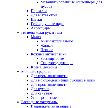
Металлизированные контейнеры для
мусора
Перчатки
Для мытья окон
Щетки
Губки, ручные пады
Аксессуары
Гигиена кожи рук и тела
Мыло
Антибактериальное
Жидкое
Пенное
Кожные антисептики
Бесспиртовые
Cпиртосодержащие
Крема, лосьоны
Моющие средства
Для промышленности
Для моюще-дезинфицирующих машин
Для промышленности
Для кухонь
Для санузлов
Универсальные
Расходные материалы
Индивидуальная защита