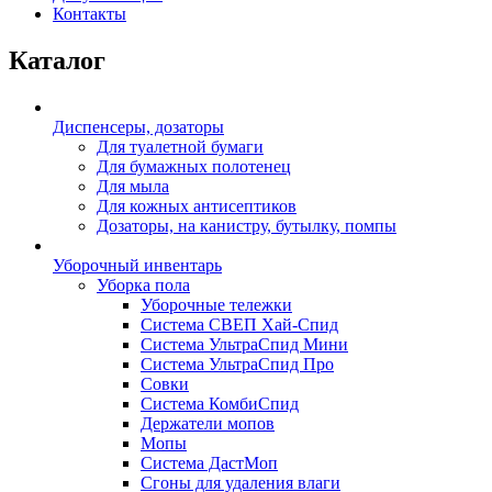
Контакты
Каталог
Диспенсеры, дозаторы
Для туалетной бумаги
Для бумажных полотенец
Для мыла
Для кожных антисептиков
Дозаторы, на канистру, бутылку, помпы
Уборочный инвентарь
Уборка пола
Уборочные тележки
Система СВЕП Хай-Спид
Система УльтраСпид Мини
Система УльтраСпид Про
Совки
Система КомбиСпид
Держатели мопов
Мопы
Система ДастМоп
Сгоны для удаления влаги