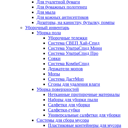
Для туалетной бумаги
Для бумажных полотенец
Для мыла
Для кожных антисептиков
Дозаторы, на канистру, бутылку, помпы
Уборочный инвентарь
Уборка пола
Уборочные тележки
Система СВЕП Хай-Спид
Система УльтраСпид Мини
Система УльтраСпид Про
Совки
Система КомбиСпид
Держатели мопов
Мопы
Система ДастМоп
Сгоны для удаления влаги
Уборка поверхностей
Нетканные протирочные материалы
Наборы для уборки пыли
Салфетки для уборки
Салфетки-губки
Универсальные салфетки для уборки
Системы для сбора мусора
Пластиковые контейнеры для мусора