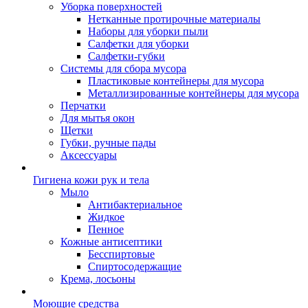
Уборка поверхностей
Нетканные протирочные материалы
Наборы для уборки пыли
Салфетки для уборки
Салфетки-губки
Системы для сбора мусора
Пластиковые контейнеры для мусора
Металлизированные контейнеры для мусора
Перчатки
Для мытья окон
Щетки
Губки, ручные пады
Аксессуары
Гигиена кожи рук и тела
Мыло
Антибактериальное
Жидкое
Пенное
Кожные антисептики
Бесспиртовые
Cпиртосодержащие
Крема, лосьоны
Моющие средства