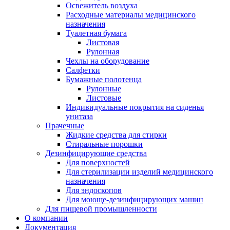
Освежитель воздуха
Расходные материалы медицинского
назначения
Туалетная бумага
Листовая
Рулонная
Чехлы на оборудование
Салфетки
Бумажные полотенца
Рулонные
Листовые
Индивидуальные покрытия на сиденья
унитаза
Прачечные
Жидкие средства для стирки
Стиральные порошки
Дезинфицирующие средства
Для поверхностей
Для стерилизации изделий медицинского
назначения
Для эндоскопов
Для моюще-дезинфицирующих машин
Для пищевой промышленности
О компании
Документация