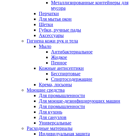
Металлизированные контейнеры для
мусора
Перчатки
Для мытья окон
Щетки
Губки, ручные пады
Аксессуары
Гигиена кожи рук и тела
Мыло
Антибактериальное
Жидкое
Пенное
Кожные антисептики
Бесспиртовые
Cпиртосодержащие
Крема, лосьоны
Моющие средства
Для промышленности
Для моюще-дезинфицирующих машин
Для промышленности
Для кухонь
Для санузлов
Универсальные
Расходные материалы
Индивидуальная защита