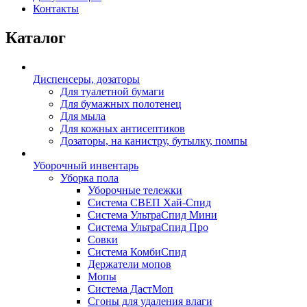
Контакты
Каталог
Диспенсеры, дозаторы
Для туалетной бумаги
Для бумажных полотенец
Для мыла
Для кожных антисептиков
Дозаторы, на канистру, бутылку, помпы
Уборочный инвентарь
Уборка пола
Уборочные тележки
Система СВЕП Хай-Спид
Система УльтраСпид Мини
Система УльтраСпид Про
Совки
Система КомбиСпид
Держатели мопов
Мопы
Система ДастМоп
Сгоны для удаления влаги