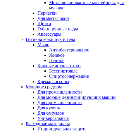
Металлизированные контейнеры для
мусора
Перчатки
Для мытья окон
Щетки
Губки, ручные пады
Аксессуары
Гигиена кожи рук и тела
Мыло
Антибактериальное
Жидкое
Пенное
Кожные антисептики
Бесспиртовые
Cпиртосодержащие
Крема, лосьоны
Моющие средства
Для промышленности
Для моюще-дезинфицирующих машин
Для промышленности
Для кухонь
Для санузлов
Универсальные
Расходные материалы
Индивидуальная защита