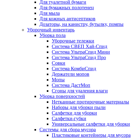
Для туалетной бумаги
Для бумажных полотенец
Для мыла
Для кожных антисептиков
Дозаторы, на канистру, бутылку, помпы
Уборочный инвентарь
Уборка пола
Уборочные тележки
Система СВЕП Хай-Спид
Система УльтраСпид Мини
Система УльтраСпид Про
Совки
Система КомбиСпид
Держатели мопов
Мопы
Система ДастМоп
Сгоны для удаления влаги
Уборка поверхностей
Нетканные протирочные материалы
Наборы для уборки пыли
Салфетки для уборки
Салфетки-губки
Универсальные салфетки для уборки
Системы для сбора мусора
Пластиковые контейнеры для мусора