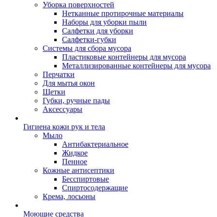
Уборка поверхностей
Нетканные протирочные материалы
Наборы для уборки пыли
Салфетки для уборки
Салфетки-губки
Системы для сбора мусора
Пластиковые контейнеры для мусора
Металлизированные контейнеры для мусора
Перчатки
Для мытья окон
Щетки
Губки, ручные пады
Аксессуары
Гигиена кожи рук и тела
Мыло
Антибактериальное
Жидкое
Пенное
Кожные антисептики
Бесспиртовые
Cпиртосодержащие
Крема, лосьоны
Моющие средства