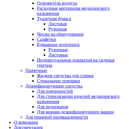
Освежитель воздуха
Расходные материалы медицинского
назначения
Туалетная бумага
Листовая
Рулонная
Чехлы на оборудование
Салфетки
Бумажные полотенца
Рулонные
Листовые
Индивидуальные покрытия на сиденья
унитаза
Прачечные
Жидкие средства для стирки
Стиральные порошки
Дезинфицирующие средства
Для поверхностей
Для стерилизации изделий медицинского
назначения
Для эндоскопов
Для моюще-дезинфицирующих машин
Для пищевой промышленности
О компании
Документация