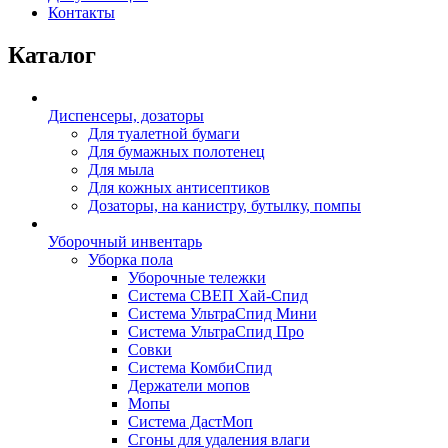
Контакты
Каталог
Диспенсеры, дозаторы
Для туалетной бумаги
Для бумажных полотенец
Для мыла
Для кожных антисептиков
Дозаторы, на канистру, бутылку, помпы
Уборочный инвентарь
Уборка пола
Уборочные тележки
Система СВЕП Хай-Спид
Система УльтраСпид Мини
Система УльтраСпид Про
Совки
Система КомбиСпид
Держатели мопов
Мопы
Система ДастМоп
Сгоны для удаления влаги