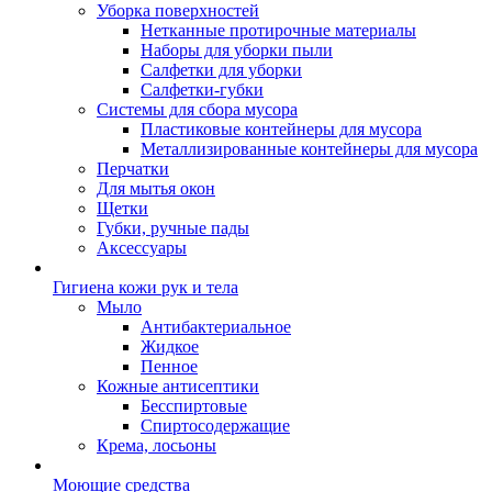
Уборка поверхностей
Нетканные протирочные материалы
Наборы для уборки пыли
Салфетки для уборки
Салфетки-губки
Системы для сбора мусора
Пластиковые контейнеры для мусора
Металлизированные контейнеры для мусора
Перчатки
Для мытья окон
Щетки
Губки, ручные пады
Аксессуары
Гигиена кожи рук и тела
Мыло
Антибактериальное
Жидкое
Пенное
Кожные антисептики
Бесспиртовые
Cпиртосодержащие
Крема, лосьоны
Моющие средства