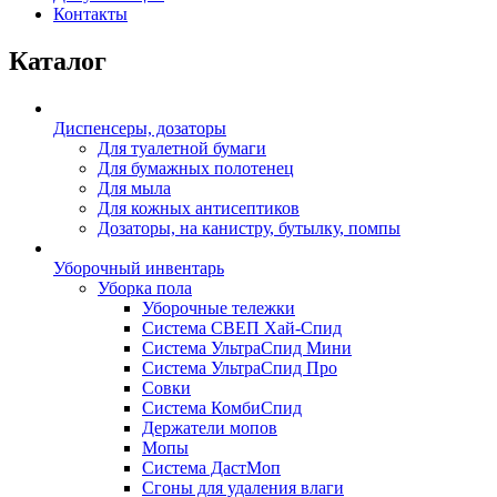
Контакты
Каталог
Диспенсеры, дозаторы
Для туалетной бумаги
Для бумажных полотенец
Для мыла
Для кожных антисептиков
Дозаторы, на канистру, бутылку, помпы
Уборочный инвентарь
Уборка пола
Уборочные тележки
Система СВЕП Хай-Спид
Система УльтраСпид Мини
Система УльтраСпид Про
Совки
Система КомбиСпид
Держатели мопов
Мопы
Система ДастМоп
Сгоны для удаления влаги