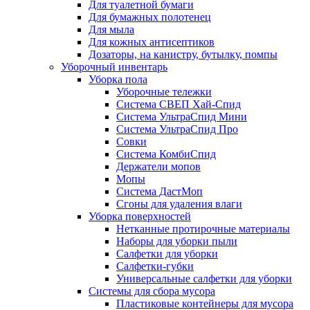
Для туалетной бумаги
Для бумажных полотенец
Для мыла
Для кожных антисептиков
Дозаторы, на канистру, бутылку, помпы
Уборочный инвентарь
Уборка пола
Уборочные тележки
Система СВЕП Хай-Спид
Система УльтраСпид Мини
Система УльтраСпид Про
Совки
Система КомбиСпид
Держатели мопов
Мопы
Система ДастМоп
Сгоны для удаления влаги
Уборка поверхностей
Нетканные протирочные материалы
Наборы для уборки пыли
Салфетки для уборки
Салфетки-губки
Универсальные салфетки для уборки
Системы для сбора мусора
Пластиковые контейнеры для мусора