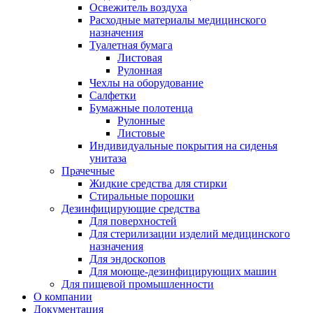
Освежитель воздуха
Расходные материалы медицинского
назначения
Туалетная бумага
Листовая
Рулонная
Чехлы на оборудование
Салфетки
Бумажные полотенца
Рулонные
Листовые
Индивидуальные покрытия на сиденья
унитаза
Прачечные
Жидкие средства для стирки
Стиральные порошки
Дезинфицирующие средства
Для поверхностей
Для стерилизации изделий медицинского
назначения
Для эндоскопов
Для моюще-дезинфицирующих машин
Для пищевой промышленности
О компании
Документация