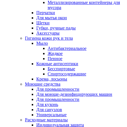
Металлизированные контейнеры для
мусора
Перчатки
Для мытья окон
Щетки
Губки, ручные пады
Аксессуары
Гигиена кожи рук и тела
Мыло
Антибактериальное
Жидкое
Пенное
Кожные антисептики
Бесспиртовые
Cпиртосодержащие
Крема, лосьоны
Моющие средства
Для промышленности
Для моюще-дезинфицирующих машин
Для промышленности
Для кухонь
Для санузлов
Универсальные
Расходные материалы
Индивидуальная защита