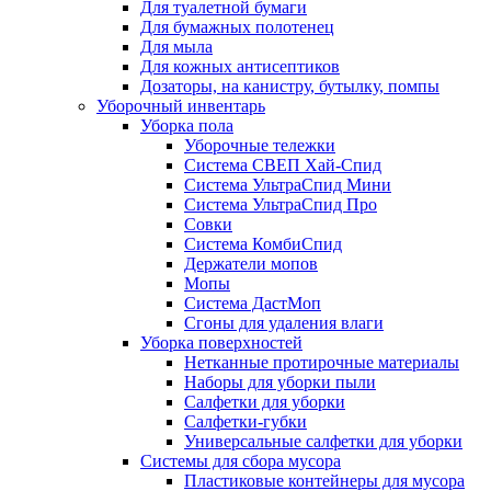
Для туалетной бумаги
Для бумажных полотенец
Для мыла
Для кожных антисептиков
Дозаторы, на канистру, бутылку, помпы
Уборочный инвентарь
Уборка пола
Уборочные тележки
Система СВЕП Хай-Спид
Система УльтраСпид Мини
Система УльтраСпид Про
Совки
Система КомбиСпид
Держатели мопов
Мопы
Система ДастМоп
Сгоны для удаления влаги
Уборка поверхностей
Нетканные протирочные материалы
Наборы для уборки пыли
Салфетки для уборки
Салфетки-губки
Универсальные салфетки для уборки
Системы для сбора мусора
Пластиковые контейнеры для мусора