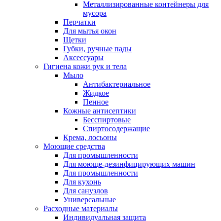
Металлизированные контейнеры для
мусора
Перчатки
Для мытья окон
Щетки
Губки, ручные пады
Аксессуары
Гигиена кожи рук и тела
Мыло
Антибактериальное
Жидкое
Пенное
Кожные антисептики
Бесспиртовые
Cпиртосодержащие
Крема, лосьоны
Моющие средства
Для промышленности
Для моюще-дезинфицирующих машин
Для промышленности
Для кухонь
Для санузлов
Универсальные
Расходные материалы
Индивидуальная защита