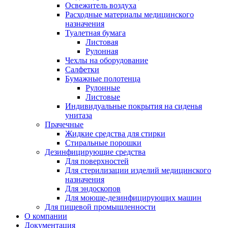
Освежитель воздуха
Расходные материалы медицинского
назначения
Туалетная бумага
Листовая
Рулонная
Чехлы на оборудование
Салфетки
Бумажные полотенца
Рулонные
Листовые
Индивидуальные покрытия на сиденья
унитаза
Прачечные
Жидкие средства для стирки
Стиральные порошки
Дезинфицирующие средства
Для поверхностей
Для стерилизации изделий медицинского
назначения
Для эндоскопов
Для моюще-дезинфицирующих машин
Для пищевой промышленности
О компании
Документация