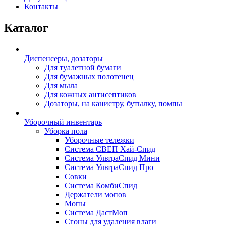
Контакты
Каталог
Диспенсеры, дозаторы
Для туалетной бумаги
Для бумажных полотенец
Для мыла
Для кожных антисептиков
Дозаторы, на канистру, бутылку, помпы
Уборочный инвентарь
Уборка пола
Уборочные тележки
Система СВЕП Хай-Спид
Система УльтраСпид Мини
Система УльтраСпид Про
Совки
Система КомбиСпид
Держатели мопов
Мопы
Система ДастМоп
Сгоны для удаления влаги