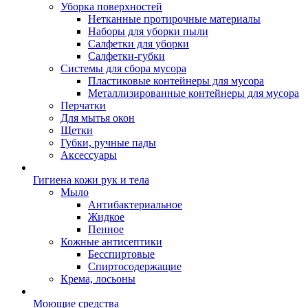
Уборка поверхностей
Нетканные протирочные материалы
Наборы для уборки пыли
Салфетки для уборки
Салфетки-губки
Системы для сбора мусора
Пластиковые контейнеры для мусора
Металлизированные контейнеры для мусора
Перчатки
Для мытья окон
Щетки
Губки, ручные пады
Аксессуары
Гигиена кожи рук и тела
Мыло
Антибактериальное
Жидкое
Пенное
Кожные антисептики
Бесспиртовые
Cпиртосодержащие
Крема, лосьоны
Моющие средства