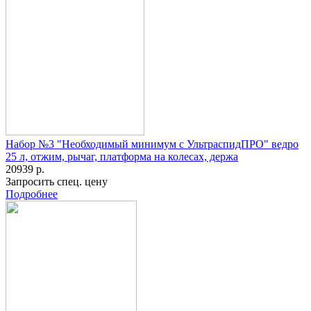
Набор №3 "Необходимый минимум с УльтраспидПРО" ведро
25 л, отжим, рычаг, платформа на колесах, держа
20939 р.
Запросить спец. цену
Подробнее