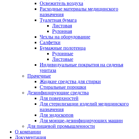
Освежитель воздуха
Расходные материалы медицинского
назначения
Туалетная бумага
Листовая
Рулонная
Чехлы на оборудование
Салфетки
Бумажные полотенца
Рулонные
Листовые
Индивидуальные покрытия на сиденья
унитаза
Прачечные
Жидкие средства для стирки
Стиральные порошки
Дезинфицирующие средства
Для поверхностей
Для стерилизации изделий медицинского
назначения
Для эндоскопов
Для моюще-дезинфицирующих машин
Для пищевой промышленности
О компании
Документация