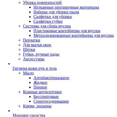
Уборка поверхностей
Нетканные протирочные материалы
Наборы для уборки пыли
Салфетки для уборки
Салфетки-губки
Системы для сбора мусора
Пластиковые контейнеры для мусора
Металлизированные контейнеры для мусора
Перчатки
Для мытья окон
Щетки
Губки, ручные пады
Аксессуары
Гигиена кожи рук и тела
Мыло
Антибактериальное
Жидкое
Пенное
Кожные антисептики
Бесспиртовые
Cпиртосодержащие
Крема, лосьоны
Моющие средства