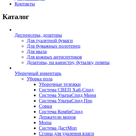
Контакты
Каталог
Диспенсеры, дозаторы
Для туалетной бумаги
Для бумажных полотенец
Для мыла
Для кожных антисептиков
Дозаторы, на канистру, бутылку, помпы
Уборочный инвентарь
Уборка пола
Уборочные тележки
Система СВЕП Хай-Спид
Система УльтраСпид Мини
Система УльтраСпид Про
Совки
Система КомбиСпид
Держатели мопов
Мопы
Система ДастМоп
Сгоны для удаления влаги