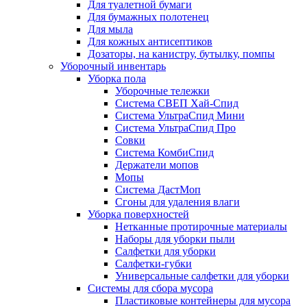
Для туалетной бумаги
Для бумажных полотенец
Для мыла
Для кожных антисептиков
Дозаторы, на канистру, бутылку, помпы
Уборочный инвентарь
Уборка пола
Уборочные тележки
Система СВЕП Хай-Спид
Система УльтраСпид Мини
Система УльтраСпид Про
Совки
Система КомбиСпид
Держатели мопов
Мопы
Система ДастМоп
Сгоны для удаления влаги
Уборка поверхностей
Нетканные протирочные материалы
Наборы для уборки пыли
Салфетки для уборки
Салфетки-губки
Универсальные салфетки для уборки
Системы для сбора мусора
Пластиковые контейнеры для мусора