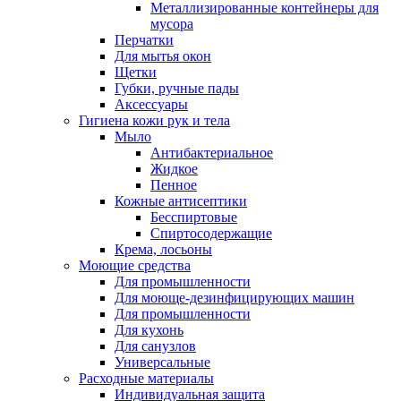
Металлизированные контейнеры для
мусора
Перчатки
Для мытья окон
Щетки
Губки, ручные пады
Аксессуары
Гигиена кожи рук и тела
Мыло
Антибактериальное
Жидкое
Пенное
Кожные антисептики
Бесспиртовые
Cпиртосодержащие
Крема, лосьоны
Моющие средства
Для промышленности
Для моюще-дезинфицирующих машин
Для промышленности
Для кухонь
Для санузлов
Универсальные
Расходные материалы
Индивидуальная защита