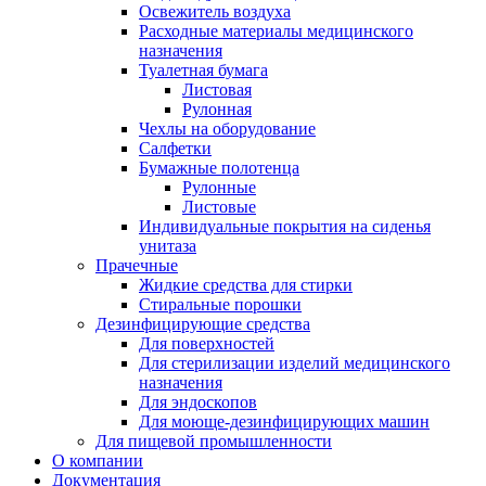
Освежитель воздуха
Расходные материалы медицинского
назначения
Туалетная бумага
Листовая
Рулонная
Чехлы на оборудование
Салфетки
Бумажные полотенца
Рулонные
Листовые
Индивидуальные покрытия на сиденья
унитаза
Прачечные
Жидкие средства для стирки
Стиральные порошки
Дезинфицирующие средства
Для поверхностей
Для стерилизации изделий медицинского
назначения
Для эндоскопов
Для моюще-дезинфицирующих машин
Для пищевой промышленности
О компании
Документация