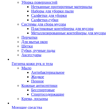
Уборка поверхностей
Нетканные протирочные материалы
Наборы для уборки пыли
Салфетки для уборки
Салфетки-губки
Системы для сбора мусора
Пластиковые контейнеры для мусора
Металлизированные контейнеры для мусора
Перчатки
Для мытья окон
Щетки
Губки, ручные пады
Аксессуары
Гигиена кожи рук и тела
Мыло
Антибактериальное
Жидкое
Пенное
Кожные антисептики
Бесспиртовые
Cпиртосодержащие
Крема, лосьоны
Моющие средства