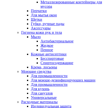
Металлизированные контейнеры для
мусора
Перчатки
Для мытья окон
Щетки
Губки, ручные пады
Аксессуары
Гигиена кожи рук и тела
Мыло
Антибактериальное
Жидкое
Пенное
Кожные антисептики
Бесспиртовые
Cпиртосодержащие
Крема, лосьоны
Моющие средства
Для промышленности
Для моюще-дезинфицирующих машин
Для промышленности
Для кухонь
Для санузлов
Универсальные
Расходные материалы
Индивидуальная защита