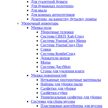
Для туалетной бумаги
Для бумажных полотенец
Для мыла
Для кожных антисептиков
Дозаторы, на канистру, бутылку, помпы
Уборочный инвентарь
Уборка пола
Уборочные тележки
Система СВЕП Хай-Спид
Система УльтраСпид Мини
Система УльтраСпид Про
Совки
Система КомбиСпид
Держатели мопов
Мопы
Система ДастМоп
Сгоны для удаления влаги
Уборка поверхностей
Нетканные протирочные материалы
Наборы для уборки пыли
Салфетки для уборки
Салфетки-губки
Универсальные салфетки для уборки
Системы для сбора мусора
Пластиковые контейнеры для мусора