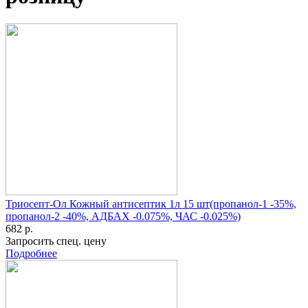
Триосепт-Ол Кожный антисептик 1л 15 шт(пропанол-1 -35%,
пропанол-2 -40%, АДБАХ -0.075%, ЧАС -0.025%)
682 р.
Запросить спец. цену
Подробнее