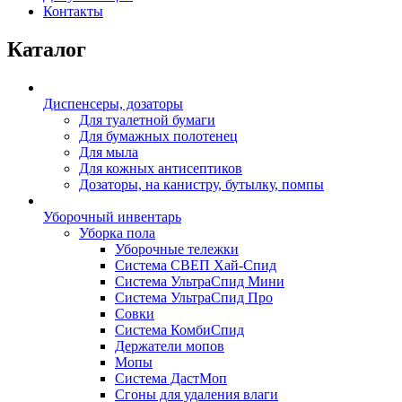
Контакты
Каталог
Диспенсеры, дозаторы
Для туалетной бумаги
Для бумажных полотенец
Для мыла
Для кожных антисептиков
Дозаторы, на канистру, бутылку, помпы
Уборочный инвентарь
Уборка пола
Уборочные тележки
Система СВЕП Хай-Спид
Система УльтраСпид Мини
Система УльтраСпид Про
Совки
Система КомбиСпид
Держатели мопов
Мопы
Система ДастМоп
Сгоны для удаления влаги