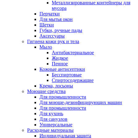
Металлизированные контейнеры для
мусора
Перчатки
Для мытья окон
Щетки
Губки, ручные пады
Аксессуары
Гигиена кожи рук и тела
Мыло
Антибактериальное
Жидкое
Пенное
Кожные антисептики
Бесспиртовые
Cпиртосодержащие
Крема, лосьоны
Моющие средства
Для промышленности
Для моюще-дезинфицирующих машин
Для промышленности
Для кухонь
Для санузлов
Универсальные
Расходные материалы
Индивидуальная защита