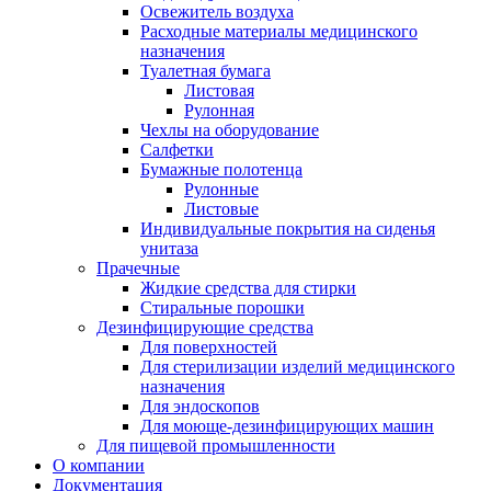
Освежитель воздуха
Расходные материалы медицинского
назначения
Туалетная бумага
Листовая
Рулонная
Чехлы на оборудование
Салфетки
Бумажные полотенца
Рулонные
Листовые
Индивидуальные покрытия на сиденья
унитаза
Прачечные
Жидкие средства для стирки
Стиральные порошки
Дезинфицирующие средства
Для поверхностей
Для стерилизации изделий медицинского
назначения
Для эндоскопов
Для моюще-дезинфицирующих машин
Для пищевой промышленности
О компании
Документация