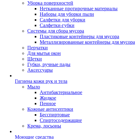
Уборка поверхностей
Нетканные протирочные материалы
Наборы для уборки пыли
Салфетки для уборки
Салфетки-губки
Системы для сбора мусора
Пластиковые контейнеры для мусора
Металлизированные контейнеры для мусора
Перчатки
Для мытья окон
Щетки
Губки, ручные пады
Аксессуары
Гигиена кожи рук и тела
Мыло
Антибактериальное
Жидкое
Пенное
Кожные антисептики
Бесспиртовые
Cпиртосодержащие
Крема, лосьоны
Моющие средства