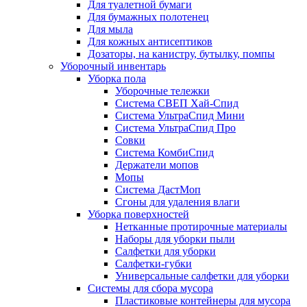
Для туалетной бумаги
Для бумажных полотенец
Для мыла
Для кожных антисептиков
Дозаторы, на канистру, бутылку, помпы
Уборочный инвентарь
Уборка пола
Уборочные тележки
Система СВЕП Хай-Спид
Система УльтраСпид Мини
Система УльтраСпид Про
Совки
Система КомбиСпид
Держатели мопов
Мопы
Система ДастМоп
Сгоны для удаления влаги
Уборка поверхностей
Нетканные протирочные материалы
Наборы для уборки пыли
Салфетки для уборки
Салфетки-губки
Универсальные салфетки для уборки
Системы для сбора мусора
Пластиковые контейнеры для мусора