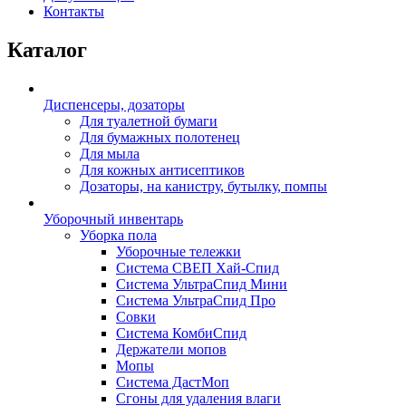
Контакты
Каталог
Диспенсеры, дозаторы
Для туалетной бумаги
Для бумажных полотенец
Для мыла
Для кожных антисептиков
Дозаторы, на канистру, бутылку, помпы
Уборочный инвентарь
Уборка пола
Уборочные тележки
Система СВЕП Хай-Спид
Система УльтраСпид Мини
Система УльтраСпид Про
Совки
Система КомбиСпид
Держатели мопов
Мопы
Система ДастМоп
Сгоны для удаления влаги