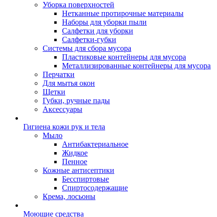
Уборка поверхностей
Нетканные протирочные материалы
Наборы для уборки пыли
Салфетки для уборки
Салфетки-губки
Системы для сбора мусора
Пластиковые контейнеры для мусора
Металлизированные контейнеры для мусора
Перчатки
Для мытья окон
Щетки
Губки, ручные пады
Аксессуары
Гигиена кожи рук и тела
Мыло
Антибактериальное
Жидкое
Пенное
Кожные антисептики
Бесспиртовые
Cпиртосодержащие
Крема, лосьоны
Моющие средства