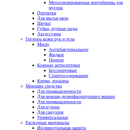
Металлизированные контейнеры для
мусора
Перчатки
Для мытья окон
Щетки
Губки, ручные пады
Аксессуары
Гигиена кожи рук и тела
Мыло
Антибактериальное
Жидкое
Пенное
Кожные антисептики
Бесспиртовые
Cпиртосодержащие
Крема, лосьоны
Моющие средства
Для промышленности
Для моюще-дезинфицирующих машин
Для промышленности
Для кухонь
Для санузлов
Универсальные
Расходные материалы
Индивидуальная защита