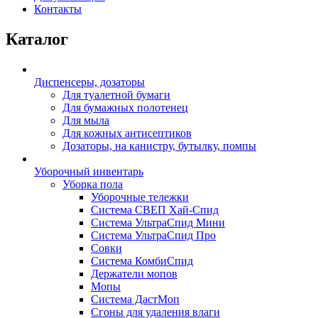
Контакты
Каталог
Диспенсеры, дозаторы
Для туалетной бумаги
Для бумажных полотенец
Для мыла
Для кожных антисептиков
Дозаторы, на канистру, бутылку, помпы
Уборочный инвентарь
Уборка пола
Уборочные тележки
Система СВЕП Хай-Спид
Система УльтраСпид Мини
Система УльтраСпид Про
Совки
Система КомбиСпид
Держатели мопов
Мопы
Система ДастМоп
Сгоны для удаления влаги