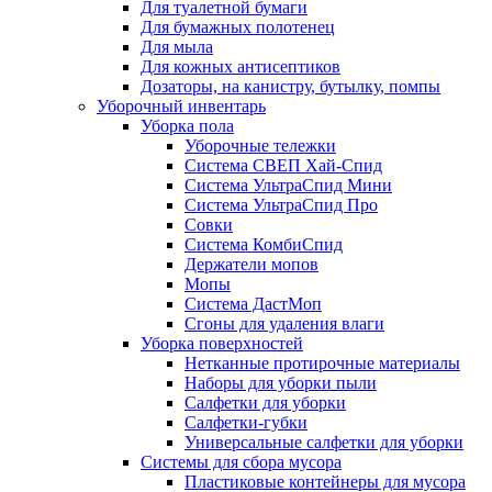
Для туалетной бумаги
Для бумажных полотенец
Для мыла
Для кожных антисептиков
Дозаторы, на канистру, бутылку, помпы
Уборочный инвентарь
Уборка пола
Уборочные тележки
Система СВЕП Хай-Спид
Система УльтраСпид Мини
Система УльтраСпид Про
Совки
Система КомбиСпид
Держатели мопов
Мопы
Система ДастМоп
Сгоны для удаления влаги
Уборка поверхностей
Нетканные протирочные материалы
Наборы для уборки пыли
Салфетки для уборки
Салфетки-губки
Универсальные салфетки для уборки
Системы для сбора мусора
Пластиковые контейнеры для мусора