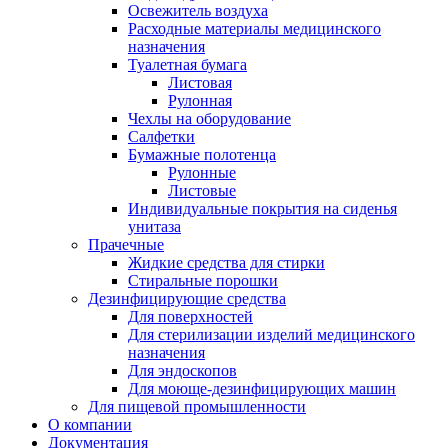
Освежитель воздуха
Расходные материалы медицинского
назначения
Туалетная бумага
Листовая
Рулонная
Чехлы на оборудование
Салфетки
Бумажные полотенца
Рулонные
Листовые
Индивидуальные покрытия на сиденья
унитаза
Прачечные
Жидкие средства для стирки
Стиральные порошки
Дезинфицирующие средства
Для поверхностей
Для стерилизации изделий медицинского
назначения
Для эндоскопов
Для моюще-дезинфицирующих машин
Для пищевой промышленности
О компании
Документация