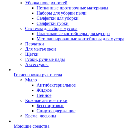
Уборка поверхностей
Нетканные протирочные материалы
Наборы для уборки пыли
Салфетки для уборки
Салфетки-губки
Системы для сбора мусора
Пластиковые контейнеры для мусора
Металлизированные контейнеры для мусора
Перчатки
Для мытья окон
Щетки
Губки, ручные пады
Аксессуары
Гигиена кожи рук и тела
Мыло
Антибактериальное
Жидкое
Пенное
Кожные антисептики
Бесспиртовые
Cпиртосодержащие
Крема, лосьоны
Моющие средства