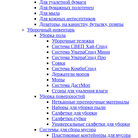
Для туалетной бумаги
Для бумажных полотенец
Для мыла
Для кожных антисептиков
Дозаторы, на канистру, бутылку, помпы
Уборочный инвентарь
Уборка пола
Уборочные тележки
Система СВЕП Хай-Спид
Система УльтраСпид Мини
Система УльтраСпид Про
Совки
Система КомбиСпид
Держатели мопов
Мопы
Система ДастМоп
Сгоны для удаления влаги
Уборка поверхностей
Нетканные протирочные материалы
Наборы для уборки пыли
Салфетки для уборки
Салфетки-губки
Универсальные салфетки для уборки
Системы для сбора мусора
Пластиковые контейнеры для мусора