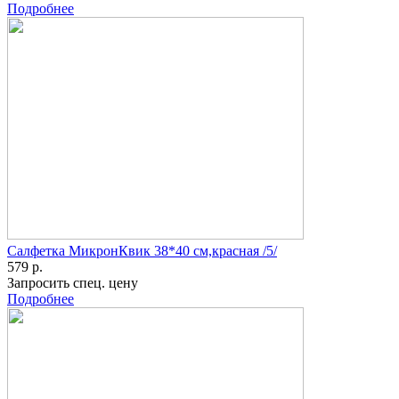
Подробнее
Салфетка МикронКвик 38*40 см,красная /5/
579 р.
Запросить спец. цену
Подробнее