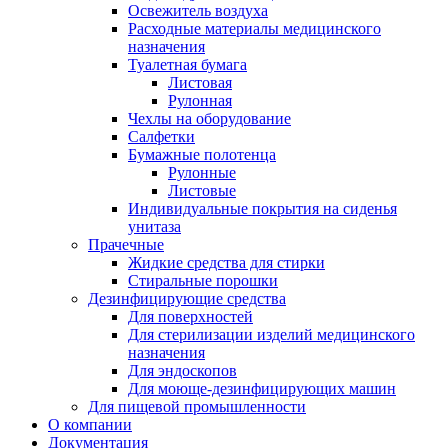
Освежитель воздуха
Расходные материалы медицинского
назначения
Туалетная бумага
Листовая
Рулонная
Чехлы на оборудование
Салфетки
Бумажные полотенца
Рулонные
Листовые
Индивидуальные покрытия на сиденья
унитаза
Прачечные
Жидкие средства для стирки
Стиральные порошки
Дезинфицирующие средства
Для поверхностей
Для стерилизации изделий медицинского
назначения
Для эндоскопов
Для моюще-дезинфицирующих машин
Для пищевой промышленности
О компании
Документация