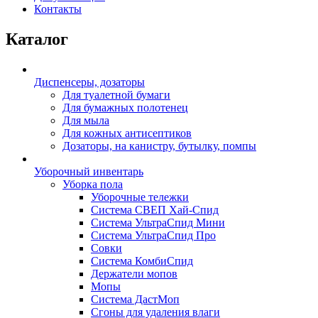
Контакты
Каталог
Диспенсеры, дозаторы
Для туалетной бумаги
Для бумажных полотенец
Для мыла
Для кожных антисептиков
Дозаторы, на канистру, бутылку, помпы
Уборочный инвентарь
Уборка пола
Уборочные тележки
Система СВЕП Хай-Спид
Система УльтраСпид Мини
Система УльтраСпид Про
Совки
Система КомбиСпид
Держатели мопов
Мопы
Система ДастМоп
Сгоны для удаления влаги