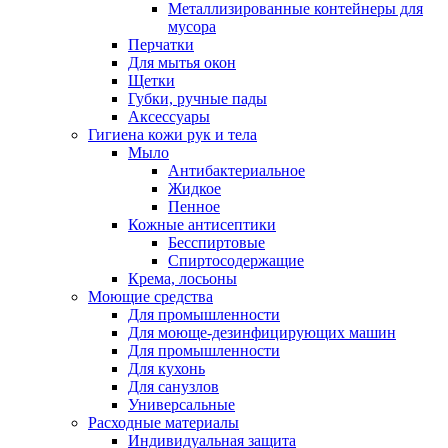
Металлизированные контейнеры для
мусора
Перчатки
Для мытья окон
Щетки
Губки, ручные пады
Аксессуары
Гигиена кожи рук и тела
Мыло
Антибактериальное
Жидкое
Пенное
Кожные антисептики
Бесспиртовые
Cпиртосодержащие
Крема, лосьоны
Моющие средства
Для промышленности
Для моюще-дезинфицирующих машин
Для промышленности
Для кухонь
Для санузлов
Универсальные
Расходные материалы
Индивидуальная защита