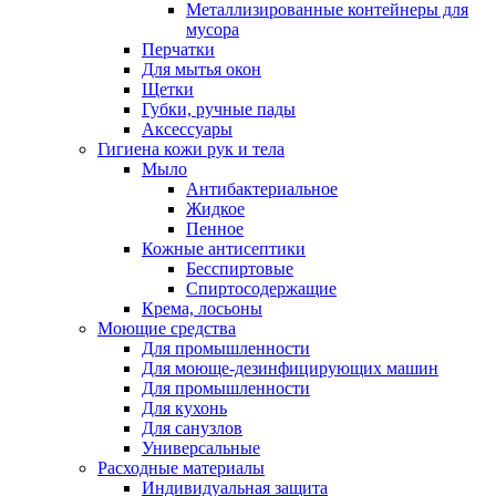
Металлизированные контейнеры для
мусора
Перчатки
Для мытья окон
Щетки
Губки, ручные пады
Аксессуары
Гигиена кожи рук и тела
Мыло
Антибактериальное
Жидкое
Пенное
Кожные антисептики
Бесспиртовые
Cпиртосодержащие
Крема, лосьоны
Моющие средства
Для промышленности
Для моюще-дезинфицирующих машин
Для промышленности
Для кухонь
Для санузлов
Универсальные
Расходные материалы
Индивидуальная защита