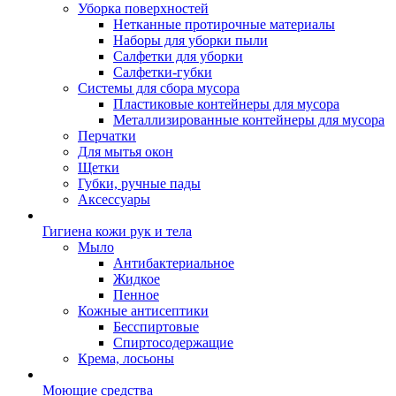
Уборка поверхностей
Нетканные протирочные материалы
Наборы для уборки пыли
Салфетки для уборки
Салфетки-губки
Системы для сбора мусора
Пластиковые контейнеры для мусора
Металлизированные контейнеры для мусора
Перчатки
Для мытья окон
Щетки
Губки, ручные пады
Аксессуары
Гигиена кожи рук и тела
Мыло
Антибактериальное
Жидкое
Пенное
Кожные антисептики
Бесспиртовые
Cпиртосодержащие
Крема, лосьоны
Моющие средства