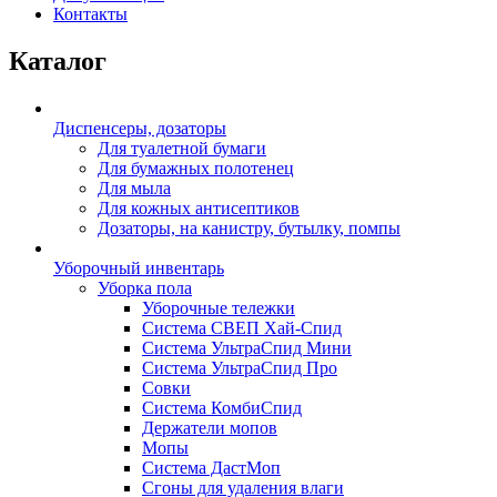
Контакты
Каталог
Диспенсеры, дозаторы
Для туалетной бумаги
Для бумажных полотенец
Для мыла
Для кожных антисептиков
Дозаторы, на канистру, бутылку, помпы
Уборочный инвентарь
Уборка пола
Уборочные тележки
Система СВЕП Хай-Спид
Система УльтраСпид Мини
Система УльтраСпид Про
Совки
Система КомбиСпид
Держатели мопов
Мопы
Система ДастМоп
Сгоны для удаления влаги