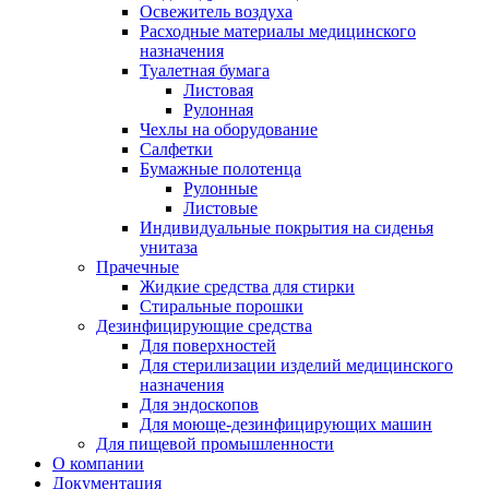
Освежитель воздуха
Расходные материалы медицинского
назначения
Туалетная бумага
Листовая
Рулонная
Чехлы на оборудование
Салфетки
Бумажные полотенца
Рулонные
Листовые
Индивидуальные покрытия на сиденья
унитаза
Прачечные
Жидкие средства для стирки
Стиральные порошки
Дезинфицирующие средства
Для поверхностей
Для стерилизации изделий медицинского
назначения
Для эндоскопов
Для моюще-дезинфицирующих машин
Для пищевой промышленности
О компании
Документация