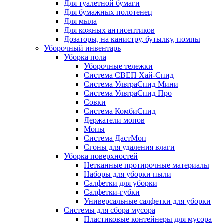
Для туалетной бумаги
Для бумажных полотенец
Для мыла
Для кожных антисептиков
Дозаторы, на канистру, бутылку, помпы
Уборочный инвентарь
Уборка пола
Уборочные тележки
Система СВЕП Хай-Спид
Система УльтраСпид Мини
Система УльтраСпид Про
Совки
Система КомбиСпид
Держатели мопов
Мопы
Система ДастМоп
Сгоны для удаления влаги
Уборка поверхностей
Нетканные протирочные материалы
Наборы для уборки пыли
Салфетки для уборки
Салфетки-губки
Универсальные салфетки для уборки
Системы для сбора мусора
Пластиковые контейнеры для мусора