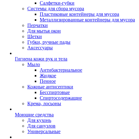
Салфетки-губки
Системы для сбора мусора
Пластиковые контейнеры для мусора
Металлизированные контейнеры для мусора
Перчатки
Для мытья окон
Щетки
Губки, ручные пады
Аксессуары
Гигиена кожи рук и тела
Мыло
Антибактериальное
Жидкое
Пенное
Кожные антисептики
Бесспиртовые
Cпиртосодержащие
Крема, лосьоны
Моющие средства
Для кухонь
Для санузлов
Универсальные