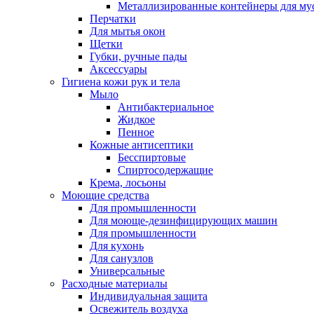
Металлизированные контейнеры для му
Перчатки
Для мытья окон
Щетки
Губки, ручные пады
Аксессуары
Гигиена кожи рук и тела
Мыло
Антибактериальное
Жидкое
Пенное
Кожные антисептики
Бесспиртовые
Cпиртосодержащие
Крема, лосьоны
Моющие средства
Для промышленности
Для моюще-дезинфицирующих машин
Для промышленности
Для кухонь
Для санузлов
Универсальные
Расходные материалы
Индивидуальная защита
Освежитель воздуха