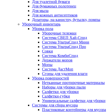
Для туалетной бумаги
Для бумажных полотенец
Для мыла
Для кожных антисептиков
Дозаторы, на канистру, бутылку, помпы
Уборочный инвентарь
Уборка пола
Уборочные тележки
Система СВЕП Хай-Спид
Система УльтраСпид Мини
Система УльтраСпид Про
Совки
Система КомбиСпид
Держатели мопов
Мопы
Система ДастМоп
Сгоны для удаления влаги
Уборка поверхностей
Нетканные протирочные материалы
Наборы для уборки пыли
Салфетки для уборки
Салфетки-губки
Универсальные салфетки для уборки
Системы для сбора мусора
Пластиковые контейнеры для мусора