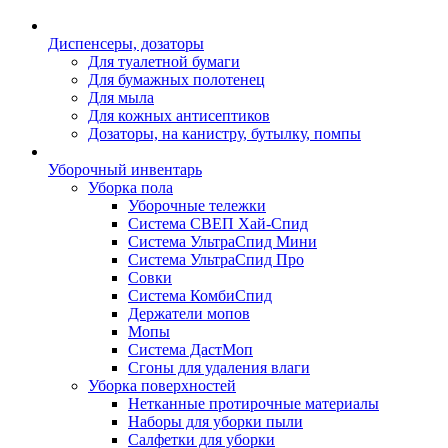
Диспенсеры, дозаторы
Для туалетной бумаги
Для бумажных полотенец
Для мыла
Для кожных антисептиков
Дозаторы, на канистру, бутылку, помпы
Уборочный инвентарь
Уборка пола
Уборочные тележки
Система СВЕП Хай-Спид
Система УльтраСпид Мини
Система УльтраСпид Про
Совки
Система КомбиСпид
Держатели мопов
Мопы
Система ДастМоп
Сгоны для удаления влаги
Уборка поверхностей
Нетканные протирочные материалы
Наборы для уборки пыли
Салфетки для уборки