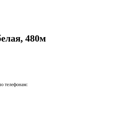
елая, 480м
по телефонам: