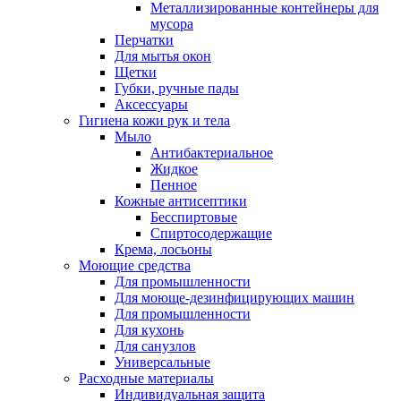
Металлизированные контейнеры для
мусора
Перчатки
Для мытья окон
Щетки
Губки, ручные пады
Аксессуары
Гигиена кожи рук и тела
Мыло
Антибактериальное
Жидкое
Пенное
Кожные антисептики
Бесспиртовые
Cпиртосодержащие
Крема, лосьоны
Моющие средства
Для промышленности
Для моюще-дезинфицирующих машин
Для промышленности
Для кухонь
Для санузлов
Универсальные
Расходные материалы
Индивидуальная защита