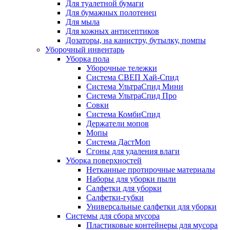
Для туалетной бумаги
Для бумажных полотенец
Для мыла
Для кожных антисептиков
Дозаторы, на канистру, бутылку, помпы
Уборочный инвентарь
Уборка пола
Уборочные тележки
Система СВЕП Хай-Спид
Система УльтраСпид Мини
Система УльтраСпид Про
Совки
Система КомбиСпид
Держатели мопов
Мопы
Система ДастМоп
Сгоны для удаления влаги
Уборка поверхностей
Нетканные протирочные материалы
Наборы для уборки пыли
Салфетки для уборки
Салфетки-губки
Универсальные салфетки для уборки
Системы для сбора мусора
Пластиковые контейнеры для мусора