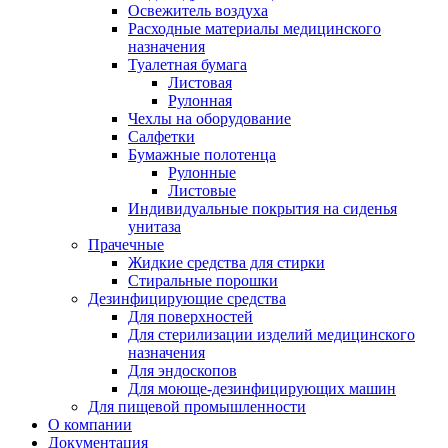
Освежитель воздуха
Расходные материалы медицинского
назначения
Туалетная бумага
Листовая
Рулонная
Чехлы на оборудование
Салфетки
Бумажные полотенца
Рулонные
Листовые
Индивидуальные покрытия на сиденья
унитаза
Прачечные
Жидкие средства для стирки
Стиральные порошки
Дезинфицирующие средства
Для поверхностей
Для стерилизации изделий медицинского
назначения
Для эндоскопов
Для моюще-дезинфицирующих машин
Для пищевой промышленности
О компании
Документация