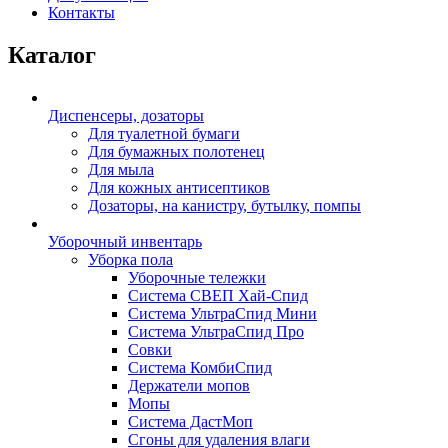
Контакты
Каталог
Диспенсеры, дозаторы
Для туалетной бумаги
Для бумажных полотенец
Для мыла
Для кожных антисептиков
Дозаторы, на канистру, бутылку, помпы
Уборочный инвентарь
Уборка пола
Уборочные тележки
Система СВЕП Хай-Спид
Система УльтраСпид Мини
Система УльтраСпид Про
Совки
Система КомбиСпид
Держатели мопов
Мопы
Система ДастМоп
Сгоны для удаления влаги