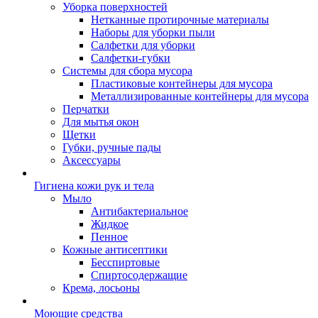
Уборка поверхностей
Нетканные протирочные материалы
Наборы для уборки пыли
Салфетки для уборки
Салфетки-губки
Системы для сбора мусора
Пластиковые контейнеры для мусора
Металлизированные контейнеры для мусора
Перчатки
Для мытья окон
Щетки
Губки, ручные пады
Аксессуары
Гигиена кожи рук и тела
Мыло
Антибактериальное
Жидкое
Пенное
Кожные антисептики
Бесспиртовые
Cпиртосодержащие
Крема, лосьоны
Моющие средства