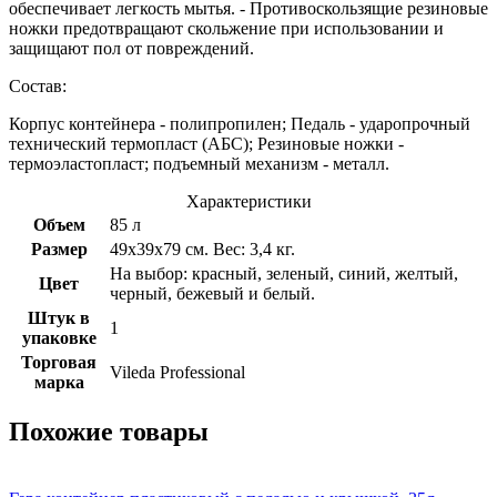
обеспечивает легкость мытья. - Противоскользящие резиновые
ножки предотвращают скольжение при использовании и
защищают пол от повреждений.
Состав:
Корпус контейнера - полипропилен; Педаль - ударопрочный
технический термопласт (АБС); Резиновые ножки -
термоэластопласт; подъемный механизм - металл.
Характеристики
Объем
85 л
Размер
49x39x79 см. Вес: 3,4 кг.
На выбор: красный, зеленый, синий, желтый,
Цвет
черный, бежевый и белый.
Штук в
1
упаковке
Торговая
Vileda Professional
марка
Похожие товары