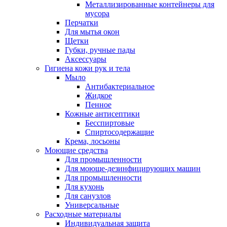
Металлизированные контейнеры для
мусора
Перчатки
Для мытья окон
Щетки
Губки, ручные пады
Аксессуары
Гигиена кожи рук и тела
Мыло
Антибактериальное
Жидкое
Пенное
Кожные антисептики
Бесспиртовые
Cпиртосодержащие
Крема, лосьоны
Моющие средства
Для промышленности
Для моюще-дезинфицирующих машин
Для промышленности
Для кухонь
Для санузлов
Универсальные
Расходные материалы
Индивидуальная защита