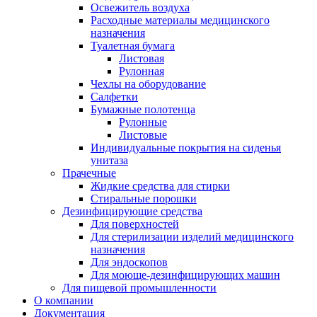
Освежитель воздуха
Расходные материалы медицинского
назначения
Туалетная бумага
Листовая
Рулонная
Чехлы на оборудование
Салфетки
Бумажные полотенца
Рулонные
Листовые
Индивидуальные покрытия на сиденья
унитаза
Прачечные
Жидкие средства для стирки
Стиральные порошки
Дезинфицирующие средства
Для поверхностей
Для стерилизации изделий медицинского
назначения
Для эндоскопов
Для моюще-дезинфицирующих машин
Для пищевой промышленности
О компании
Документация