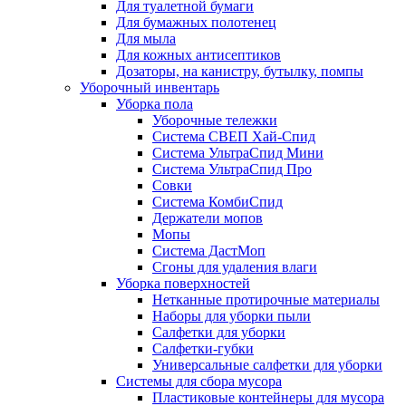
Для туалетной бумаги
Для бумажных полотенец
Для мыла
Для кожных антисептиков
Дозаторы, на канистру, бутылку, помпы
Уборочный инвентарь
Уборка пола
Уборочные тележки
Система СВЕП Хай-Спид
Система УльтраСпид Мини
Система УльтраСпид Про
Совки
Система КомбиСпид
Держатели мопов
Мопы
Система ДастМоп
Сгоны для удаления влаги
Уборка поверхностей
Нетканные протирочные материалы
Наборы для уборки пыли
Салфетки для уборки
Салфетки-губки
Универсальные салфетки для уборки
Системы для сбора мусора
Пластиковые контейнеры для мусора