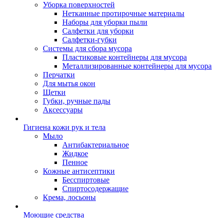
Уборка поверхностей
Нетканные протирочные материалы
Наборы для уборки пыли
Салфетки для уборки
Салфетки-губки
Системы для сбора мусора
Пластиковые контейнеры для мусора
Металлизированные контейнеры для мусора
Перчатки
Для мытья окон
Щетки
Губки, ручные пады
Аксессуары
Гигиена кожи рук и тела
Мыло
Антибактериальное
Жидкое
Пенное
Кожные антисептики
Бесспиртовые
Cпиртосодержащие
Крема, лосьоны
Моющие средства