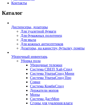
Контакты
Каталог
Диспенсеры, дозаторы
Для туалетной бумаги
Для бумажных полотенец
Для мыла
Для кожных антисептиков
Дозаторы, на канистру, бутылку, помпы
Уборочный инвентарь
Уборка пола
Уборочные тележки
Система СВЕП Хай-Спид
Система УльтраСпид Мини
Система УльтраСпид Про
Совки
Система КомбиСпид
Держатели мопов
Мопы
Система ДастМоп
Сгоны для удаления влаги