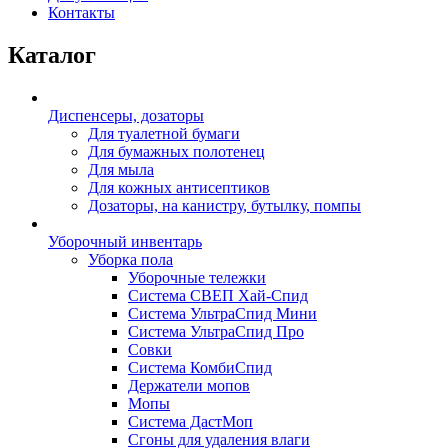
Контакты
Каталог
Диспенсеры, дозаторы
Для туалетной бумаги
Для бумажных полотенец
Для мыла
Для кожных антисептиков
Дозаторы, на канистру, бутылку, помпы
Уборочный инвентарь
Уборка пола
Уборочные тележки
Система СВЕП Хай-Спид
Система УльтраСпид Мини
Система УльтраСпид Про
Совки
Система КомбиСпид
Держатели мопов
Мопы
Система ДастМоп
Сгоны для удаления влаги