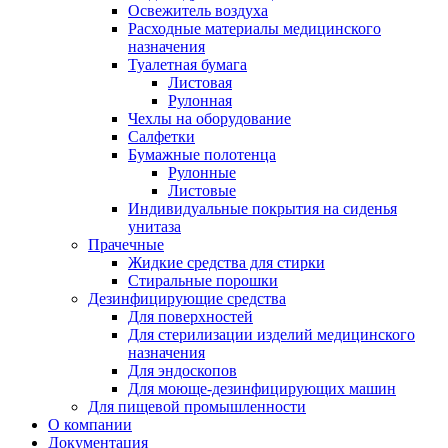
Освежитель воздуха
Расходные материалы медицинского
назначения
Туалетная бумага
Листовая
Рулонная
Чехлы на оборудование
Салфетки
Бумажные полотенца
Рулонные
Листовые
Индивидуальные покрытия на сиденья
унитаза
Прачечные
Жидкие средства для стирки
Стиральные порошки
Дезинфицирующие средства
Для поверхностей
Для стерилизации изделий медицинского
назначения
Для эндоскопов
Для моюще-дезинфицирующих машин
Для пищевой промышленности
О компании
Документация