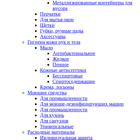
Металлизированные контейнеры для
мусора
Перчатки
Для мытья окон
Щетки
Губки, ручные пады
Аксессуары
Гигиена кожи рук и тела
Мыло
Антибактериальное
Жидкое
Пенное
Кожные антисептики
Бесспиртовые
Cпиртосодержащие
Крема, лосьоны
Моющие средства
Для промышленности
Для моюще-дезинфицирующих машин
Для промышленности
Для кухонь
Для санузлов
Универсальные
Расходные материалы
Индивидуальная защита