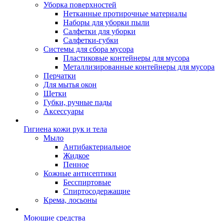
Уборка поверхностей
Нетканные протирочные материалы
Наборы для уборки пыли
Салфетки для уборки
Салфетки-губки
Системы для сбора мусора
Пластиковые контейнеры для мусора
Металлизированные контейнеры для мусора
Перчатки
Для мытья окон
Щетки
Губки, ручные пады
Аксессуары
Гигиена кожи рук и тела
Мыло
Антибактериальное
Жидкое
Пенное
Кожные антисептики
Бесспиртовые
Cпиртосодержащие
Крема, лосьоны
Моющие средства