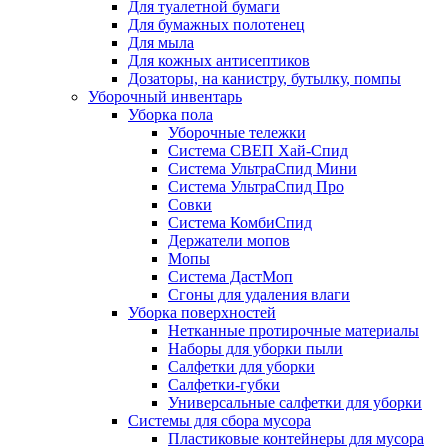
Для туалетной бумаги
Для бумажных полотенец
Для мыла
Для кожных антисептиков
Дозаторы, на канистру, бутылку, помпы
Уборочный инвентарь
Уборка пола
Уборочные тележки
Система СВЕП Хай-Спид
Система УльтраСпид Мини
Система УльтраСпид Про
Совки
Система КомбиСпид
Держатели мопов
Мопы
Система ДастМоп
Сгоны для удаления влаги
Уборка поверхностей
Нетканные протирочные материалы
Наборы для уборки пыли
Салфетки для уборки
Салфетки-губки
Универсальные салфетки для уборки
Системы для сбора мусора
Пластиковые контейнеры для мусора