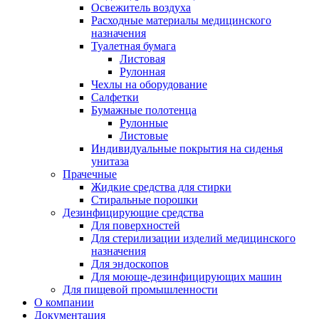
Освежитель воздуха
Расходные материалы медицинского
назначения
Туалетная бумага
Листовая
Рулонная
Чехлы на оборудование
Салфетки
Бумажные полотенца
Рулонные
Листовые
Индивидуальные покрытия на сиденья
унитаза
Прачечные
Жидкие средства для стирки
Стиральные порошки
Дезинфицирующие средства
Для поверхностей
Для стерилизации изделий медицинского
назначения
Для эндоскопов
Для моюще-дезинфицирующих машин
Для пищевой промышленности
О компании
Документация