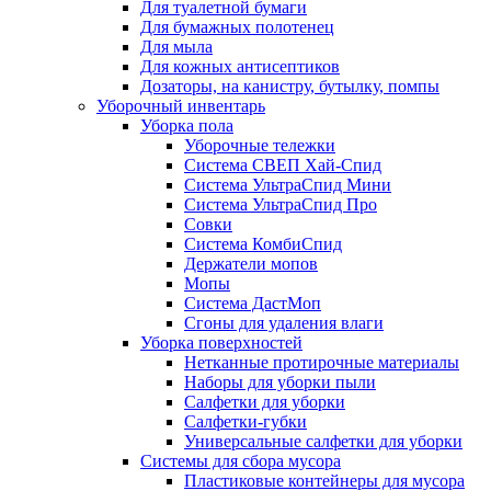
Для туалетной бумаги
Для бумажных полотенец
Для мыла
Для кожных антисептиков
Дозаторы, на канистру, бутылку, помпы
Уборочный инвентарь
Уборка пола
Уборочные тележки
Система СВЕП Хай-Спид
Система УльтраСпид Мини
Система УльтраСпид Про
Совки
Система КомбиСпид
Держатели мопов
Мопы
Система ДастМоп
Сгоны для удаления влаги
Уборка поверхностей
Нетканные протирочные материалы
Наборы для уборки пыли
Салфетки для уборки
Салфетки-губки
Универсальные салфетки для уборки
Системы для сбора мусора
Пластиковые контейнеры для мусора