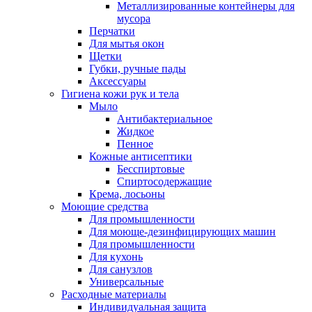
Металлизированные контейнеры для
мусора
Перчатки
Для мытья окон
Щетки
Губки, ручные пады
Аксессуары
Гигиена кожи рук и тела
Мыло
Антибактериальное
Жидкое
Пенное
Кожные антисептики
Бесспиртовые
Cпиртосодержащие
Крема, лосьоны
Моющие средства
Для промышленности
Для моюще-дезинфицирующих машин
Для промышленности
Для кухонь
Для санузлов
Универсальные
Расходные материалы
Индивидуальная защита