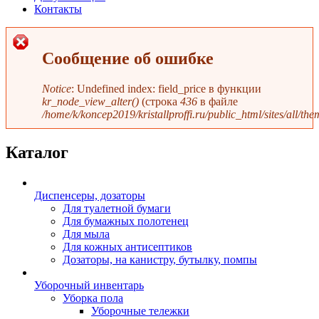
Контакты
Сообщение об ошибке
Notice
: Undefined index: field_price в функции
kr_node_view_alter()
(строка
436
в файле
/home/k/koncep2019/kristallproffi.ru/public_html/sites/all/th
Каталог
Диспенсеры, дозаторы
Для туалетной бумаги
Для бумажных полотенец
Для мыла
Для кожных антисептиков
Дозаторы, на канистру, бутылку, помпы
Уборочный инвентарь
Уборка пола
Уборочные тележки