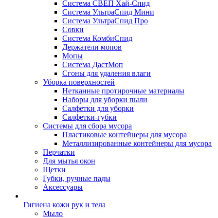
Система СВЕП Хай-Спид
Система УльтраСпид Мини
Система УльтраСпид Про
Совки
Система КомбиСпид
Держатели мопов
Мопы
Система ДастМоп
Сгоны для удаления влаги
Уборка поверхностей
Нетканные протирочные материалы
Наборы для уборки пыли
Салфетки для уборки
Салфетки-губки
Системы для сбора мусора
Пластиковые контейнеры для мусора
Металлизированные контейнеры для мусора
Перчатки
Для мытья окон
Щетки
Губки, ручные пады
Аксессуары
Гигиена кожи рук и тела
Мыло