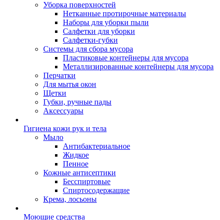
Уборка поверхностей
Нетканные протирочные материалы
Наборы для уборки пыли
Салфетки для уборки
Салфетки-губки
Системы для сбора мусора
Пластиковые контейнеры для мусора
Металлизированные контейнеры для мусора
Перчатки
Для мытья окон
Щетки
Губки, ручные пады
Аксессуары
Гигиена кожи рук и тела
Мыло
Антибактериальное
Жидкое
Пенное
Кожные антисептики
Бесспиртовые
Cпиртосодержащие
Крема, лосьоны
Моющие средства