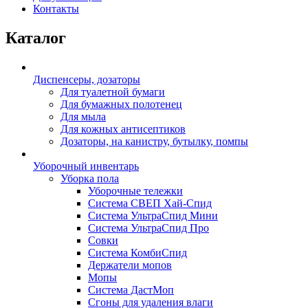
Контакты
Каталог
Диспенсеры, дозаторы
Для туалетной бумаги
Для бумажных полотенец
Для мыла
Для кожных антисептиков
Дозаторы, на канистру, бутылку, помпы
Уборочный инвентарь
Уборка пола
Уборочные тележки
Система СВЕП Хай-Спид
Система УльтраСпид Мини
Система УльтраСпид Про
Совки
Система КомбиСпид
Держатели мопов
Мопы
Система ДастМоп
Сгоны для удаления влаги