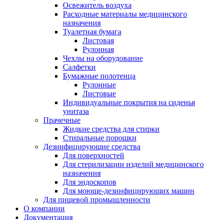
Освежитель воздуха
Расходные материалы медицинского
назначения
Туалетная бумага
Листовая
Рулонная
Чехлы на оборудование
Салфетки
Бумажные полотенца
Рулонные
Листовые
Индивидуальные покрытия на сиденья
унитаза
Прачечные
Жидкие средства для стирки
Стиральные порошки
Дезинфицирующие средства
Для поверхностей
Для стерилизации изделий медицинского
назначения
Для эндоскопов
Для моюще-дезинфицирующих машин
Для пищевой промышленности
О компании
Документация