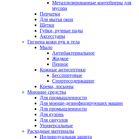
Металлизированные контейнеры для
мусора
Перчатки
Для мытья окон
Щетки
Губки, ручные пады
Аксессуары
Гигиена кожи рук и тела
Мыло
Антибактериальное
Жидкое
Пенное
Кожные антисептики
Бесспиртовые
Cпиртосодержащие
Крема, лосьоны
Моющие средства
Для промышленности
Для моюще-дезинфицирующих машин
Для промышленности
Для кухонь
Для санузлов
Универсальные
Расходные материалы
Индивидуальная защита