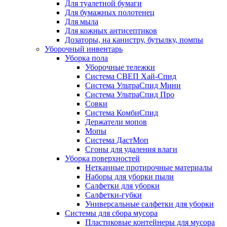
Для туалетной бумаги
Для бумажных полотенец
Для мыла
Для кожных антисептиков
Дозаторы, на канистру, бутылку, помпы
Уборочный инвентарь
Уборка пола
Уборочные тележки
Система СВЕП Хай-Спид
Система УльтраСпид Мини
Система УльтраСпид Про
Совки
Система КомбиСпид
Держатели мопов
Мопы
Система ДастМоп
Сгоны для удаления влаги
Уборка поверхностей
Нетканные протирочные материалы
Наборы для уборки пыли
Салфетки для уборки
Салфетки-губки
Универсальные салфетки для уборки
Системы для сбора мусора
Пластиковые контейнеры для мусора