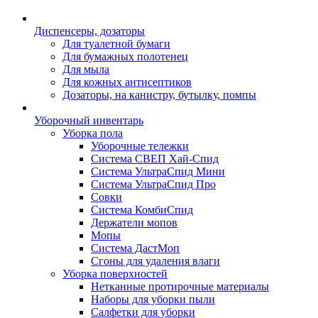
Диспенсеры, дозаторы
Для туалетной бумаги
Для бумажных полотенец
Для мыла
Для кожных антисептиков
Дозаторы, на канистру, бутылку, помпы
Уборочный инвентарь
Уборка пола
Уборочные тележки
Система СВЕП Хай-Спид
Система УльтраСпид Мини
Система УльтраСпид Про
Совки
Система КомбиСпид
Держатели мопов
Мопы
Система ДастМоп
Сгоны для удаления влаги
Уборка поверхностей
Нетканные протирочные материалы
Наборы для уборки пыли
Салфетки для уборки