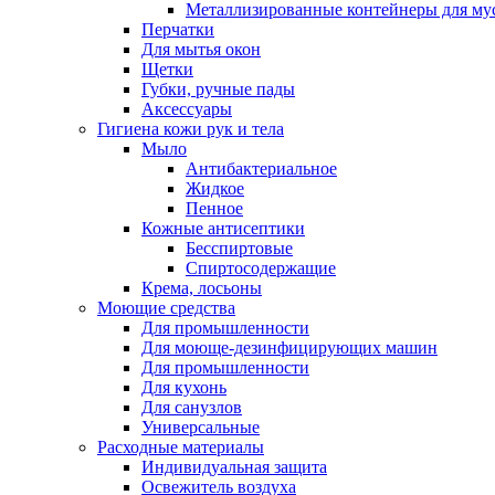
Металлизированные контейнеры для му
Перчатки
Для мытья окон
Щетки
Губки, ручные пады
Аксессуары
Гигиена кожи рук и тела
Мыло
Антибактериальное
Жидкое
Пенное
Кожные антисептики
Бесспиртовые
Cпиртосодержащие
Крема, лосьоны
Моющие средства
Для промышленности
Для моюще-дезинфицирующих машин
Для промышленности
Для кухонь
Для санузлов
Универсальные
Расходные материалы
Индивидуальная защита
Освежитель воздуха