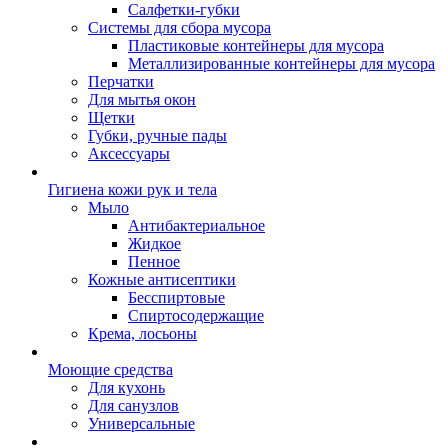
Салфетки-губки
Системы для сбора мусора
Пластиковые контейнеры для мусора
Металлизированные контейнеры для мусора
Перчатки
Для мытья окон
Щетки
Губки, ручные пады
Аксессуары
Гигиена кожи рук и тела
Мыло
Антибактериальное
Жидкое
Пенное
Кожные антисептики
Бесспиртовые
Cпиртосодержащие
Крема, лосьоны
Моющие средства
Для кухонь
Для санузлов
Универсальные