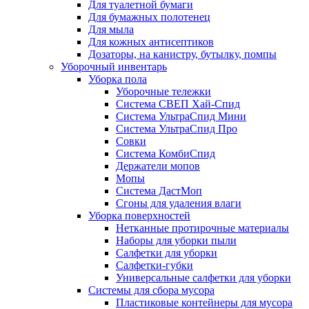
Для туалетной бумаги
Для бумажных полотенец
Для мыла
Для кожных антисептиков
Дозаторы, на канистру, бутылку, помпы
Уборочный инвентарь
Уборка пола
Уборочные тележки
Система СВЕП Хай-Спид
Система УльтраСпид Мини
Система УльтраСпид Про
Совки
Система КомбиСпид
Держатели мопов
Мопы
Система ДастМоп
Сгоны для удаления влаги
Уборка поверхностей
Нетканные протирочные материалы
Наборы для уборки пыли
Салфетки для уборки
Салфетки-губки
Универсальные салфетки для уборки
Системы для сбора мусора
Пластиковые контейнеры для мусора