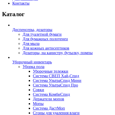
Контакты
Каталог
Диспенсеры, дозаторы
Для туалетной бумаги
Для бумажных полотенец
Для мыла
Для кожных антисептиков
Дозаторы, на канистру, бутылку, помпы
Уборочный инвентарь
Уборка пола
Уборочные тележки
Система СВЕП Хай-Спид
Система УльтраСпид Мини
Система УльтраСпид Про
Совки
Система КомбиСпид
Держатели мопов
Мопы
Система ДастМоп
Сгоны для удаления влаги