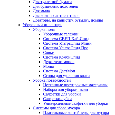
Для туалетной бумаги
Для бумажных полотенец
Для мыла
Для кожных антисептиков
Дозаторы, на канистру, бутылку, помпы
Уборочный инвентарь
Уборка пола
Уборочные тележки
Система СВЕП Хай-Спид
Система УльтраСпид Мини
Система УльтраСпид Про
Совки
Система КомбиСпид
Держатели мопов
Мопы
Система ДастМоп
Сгоны для удаления влаги
Уборка поверхностей
Нетканные протирочные материалы
Наборы для уборки пыли
Салфетки для уборки
Салфетки-губки
Универсальные салфетки для уборки
Системы для сбора мусора
Пластиковые контейнеры для мусора