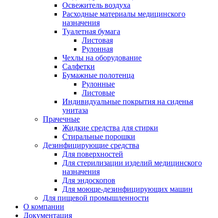
Освежитель воздуха
Расходные материалы медицинского
назначения
Туалетная бумага
Листовая
Рулонная
Чехлы на оборудование
Салфетки
Бумажные полотенца
Рулонные
Листовые
Индивидуальные покрытия на сиденья
унитаза
Прачечные
Жидкие средства для стирки
Стиральные порошки
Дезинфицирующие средства
Для поверхностей
Для стерилизации изделий медицинского
назначения
Для эндоскопов
Для моюще-дезинфицирующих машин
Для пищевой промышленности
О компании
Документация