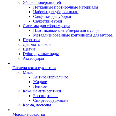
Уборка поверхностей
Нетканные протирочные материалы
Наборы для уборки пыли
Салфетки для уборки
Салфетки-губки
Системы для сбора мусора
Пластиковые контейнеры для мусора
Металлизированные контейнеры для мусора
Перчатки
Для мытья окон
Щетки
Губки, ручные пады
Аксессуары
Гигиена кожи рук и тела
Мыло
Антибактериальное
Жидкое
Пенное
Кожные антисептики
Бесспиртовые
Cпиртосодержащие
Крема, лосьоны
Моющие средства