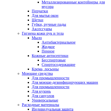
Металлизированные контейнеры для
мусора
Перчатки
Для мытья окон
Щетки
Губки, ручные пады
Аксессуары
Гигиена кожи рук и тела
Мыло
Антибактериальное
Жидкое
Пенное
Кожные антисептики
Бесспиртовые
Cпиртосодержащие
Крема, лосьоны
Моющие средства
Для промышленности
Для моюще-дезинфицирующих машин
Для промышленности
Для кухонь
Для санузлов
Универсальные
Расходные материалы
Индивидуальная защита