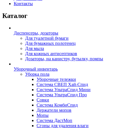
Контакты
Каталог
Диспенсеры, дозаторы
Для туалетной бумаги
Для бумажных полотенец
Для мыла
Для кожных антисептиков
Дозаторы, на канистру, бутылку, помпы
Уборочный инвентарь
Уборка пола
Уборочные тележки
Система СВЕП Хай-Спид
Система УльтраСпид Мини
Система УльтраСпид Про
Совки
Система КомбиСпид
Держатели мопов
Мопы
Система ДастМоп
Сгоны для удаления влаги