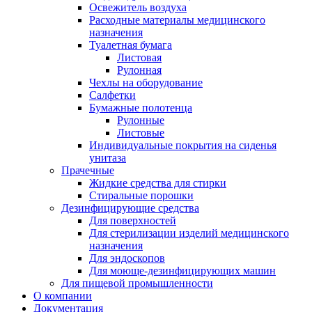
Освежитель воздуха
Расходные материалы медицинского
назначения
Туалетная бумага
Листовая
Рулонная
Чехлы на оборудование
Салфетки
Бумажные полотенца
Рулонные
Листовые
Индивидуальные покрытия на сиденья
унитаза
Прачечные
Жидкие средства для стирки
Стиральные порошки
Дезинфицирующие средства
Для поверхностей
Для стерилизации изделий медицинского
назначения
Для эндоскопов
Для моюще-дезинфицирующих машин
Для пищевой промышленности
О компании
Документация