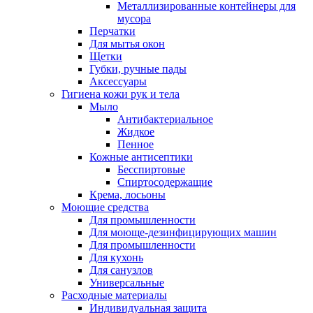
Металлизированные контейнеры для
мусора
Перчатки
Для мытья окон
Щетки
Губки, ручные пады
Аксессуары
Гигиена кожи рук и тела
Мыло
Антибактериальное
Жидкое
Пенное
Кожные антисептики
Бесспиртовые
Cпиртосодержащие
Крема, лосьоны
Моющие средства
Для промышленности
Для моюще-дезинфицирующих машин
Для промышленности
Для кухонь
Для санузлов
Универсальные
Расходные материалы
Индивидуальная защита