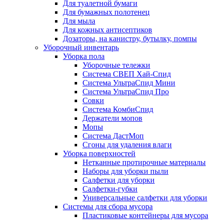
Для туалетной бумаги
Для бумажных полотенец
Для мыла
Для кожных антисептиков
Дозаторы, на канистру, бутылку, помпы
Уборочный инвентарь
Уборка пола
Уборочные тележки
Система СВЕП Хай-Спид
Система УльтраСпид Мини
Система УльтраСпид Про
Совки
Система КомбиСпид
Держатели мопов
Мопы
Система ДастМоп
Сгоны для удаления влаги
Уборка поверхностей
Нетканные протирочные материалы
Наборы для уборки пыли
Салфетки для уборки
Салфетки-губки
Универсальные салфетки для уборки
Системы для сбора мусора
Пластиковые контейнеры для мусора