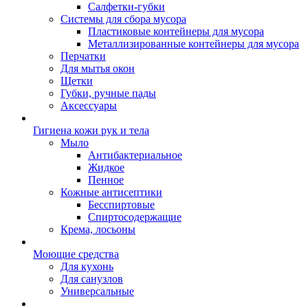
Салфетки-губки
Системы для сбора мусора
Пластиковые контейнеры для мусора
Металлизированные контейнеры для мусора
Перчатки
Для мытья окон
Щетки
Губки, ручные пады
Аксессуары
Гигиена кожи рук и тела
Мыло
Антибактериальное
Жидкое
Пенное
Кожные антисептики
Бесспиртовые
Cпиртосодержащие
Крема, лосьоны
Моющие средства
Для кухонь
Для санузлов
Универсальные