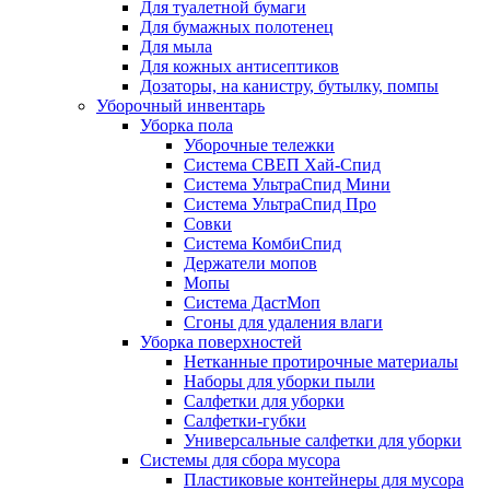
Для туалетной бумаги
Для бумажных полотенец
Для мыла
Для кожных антисептиков
Дозаторы, на канистру, бутылку, помпы
Уборочный инвентарь
Уборка пола
Уборочные тележки
Система СВЕП Хай-Спид
Система УльтраСпид Мини
Система УльтраСпид Про
Совки
Система КомбиСпид
Держатели мопов
Мопы
Система ДастМоп
Сгоны для удаления влаги
Уборка поверхностей
Нетканные протирочные материалы
Наборы для уборки пыли
Салфетки для уборки
Салфетки-губки
Универсальные салфетки для уборки
Системы для сбора мусора
Пластиковые контейнеры для мусора