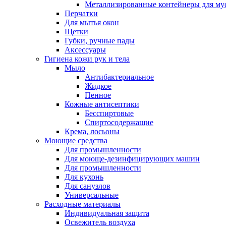
Металлизированные контейнеры для му
Перчатки
Для мытья окон
Щетки
Губки, ручные пады
Аксессуары
Гигиена кожи рук и тела
Мыло
Антибактериальное
Жидкое
Пенное
Кожные антисептики
Бесспиртовые
Cпиртосодержащие
Крема, лосьоны
Моющие средства
Для промышленности
Для моюще-дезинфицирующих машин
Для промышленности
Для кухонь
Для санузлов
Универсальные
Расходные материалы
Индивидуальная защита
Освежитель воздуха