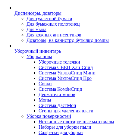
Диспенсеры, дозаторы
Для туалетной бумаги
Для бумажных полотенец
Для мыла
Для кожных антисептиков
Дозаторы, на канистру, бутылку, помпы
Уборочный инвентарь
Уборка пола
Уборочные тележки
Система СВЕП Хай-Спид
Система УльтраСпид Мини
Система УльтраСпид Про
Совки
Система КомбиСпид
Держатели мопов
Мопы
Система ДастМоп
Сгоны для удаления влаги
Уборка поверхностей
Нетканные протирочные материалы
Наборы для уборки пыли
Салфетки для уборки