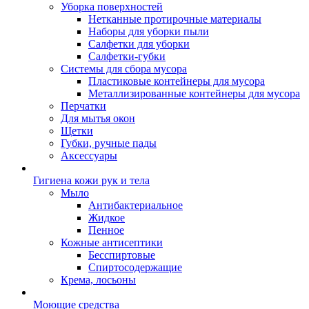
Уборка поверхностей
Нетканные протирочные материалы
Наборы для уборки пыли
Салфетки для уборки
Салфетки-губки
Системы для сбора мусора
Пластиковые контейнеры для мусора
Металлизированные контейнеры для мусора
Перчатки
Для мытья окон
Щетки
Губки, ручные пады
Аксессуары
Гигиена кожи рук и тела
Мыло
Антибактериальное
Жидкое
Пенное
Кожные антисептики
Бесспиртовые
Cпиртосодержащие
Крема, лосьоны
Моющие средства