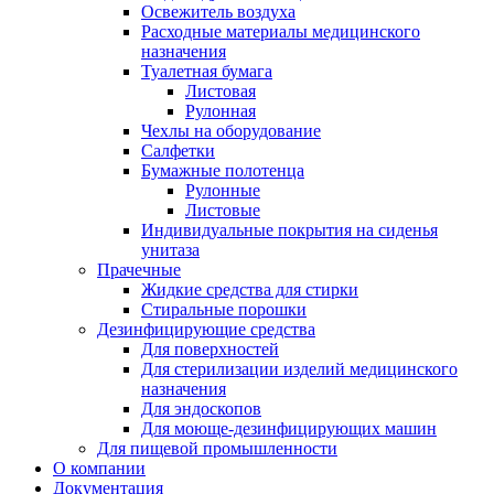
Освежитель воздуха
Расходные материалы медицинского
назначения
Туалетная бумага
Листовая
Рулонная
Чехлы на оборудование
Салфетки
Бумажные полотенца
Рулонные
Листовые
Индивидуальные покрытия на сиденья
унитаза
Прачечные
Жидкие средства для стирки
Стиральные порошки
Дезинфицирующие средства
Для поверхностей
Для стерилизации изделий медицинского
назначения
Для эндоскопов
Для моюще-дезинфицирующих машин
Для пищевой промышленности
О компании
Документация