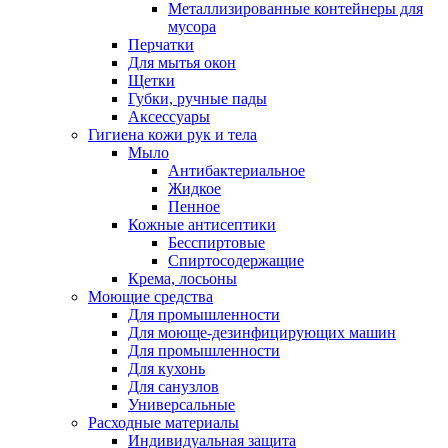
Металлизированные контейнеры для
мусора
Перчатки
Для мытья окон
Щетки
Губки, ручные пады
Аксессуары
Гигиена кожи рук и тела
Мыло
Антибактериальное
Жидкое
Пенное
Кожные антисептики
Бесспиртовые
Cпиртосодержащие
Крема, лосьоны
Моющие средства
Для промышленности
Для моюще-дезинфицирующих машин
Для промышленности
Для кухонь
Для санузлов
Универсальные
Расходные материалы
Индивидуальная защита