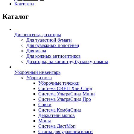
Контакты
Каталог
Диспенсеры, дозаторы
Для туалетной бумаги
Для бумажных полотенец
Для мыла
Для кожных антисептиков
Дозаторы, на канистру, бутылку, помпы
Уборочный инвентарь
Уборка пола
Уборочные тележки
Система СВЕП Хай-Спид
Система УльтраСпид Мини
Система УльтраСпид Про
Совки
Система КомбиСпид
Держатели мопов
Мопы
Система ДастМоп
Сгоны для удаления влаги