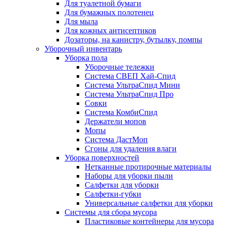
Для туалетной бумаги
Для бумажных полотенец
Для мыла
Для кожных антисептиков
Дозаторы, на канистру, бутылку, помпы
Уборочный инвентарь
Уборка пола
Уборочные тележки
Система СВЕП Хай-Спид
Система УльтраСпид Мини
Система УльтраСпид Про
Совки
Система КомбиСпид
Держатели мопов
Мопы
Система ДастМоп
Сгоны для удаления влаги
Уборка поверхностей
Нетканные протирочные материалы
Наборы для уборки пыли
Салфетки для уборки
Салфетки-губки
Универсальные салфетки для уборки
Системы для сбора мусора
Пластиковые контейнеры для мусора