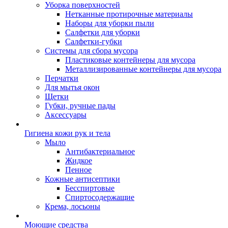
Уборка поверхностей
Нетканные протирочные материалы
Наборы для уборки пыли
Салфетки для уборки
Салфетки-губки
Системы для сбора мусора
Пластиковые контейнеры для мусора
Металлизированные контейнеры для мусора
Перчатки
Для мытья окон
Щетки
Губки, ручные пады
Аксессуары
Гигиена кожи рук и тела
Мыло
Антибактериальное
Жидкое
Пенное
Кожные антисептики
Бесспиртовые
Cпиртосодержащие
Крема, лосьоны
Моющие средства