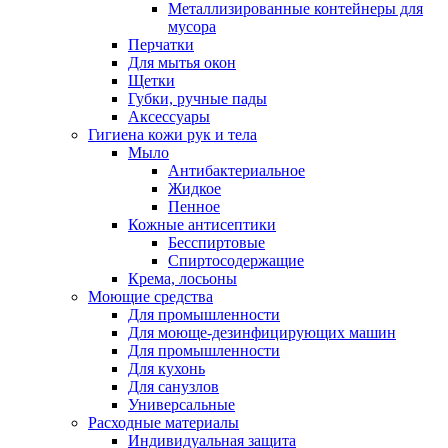
Металлизированные контейнеры для
мусора
Перчатки
Для мытья окон
Щетки
Губки, ручные пады
Аксессуары
Гигиена кожи рук и тела
Мыло
Антибактериальное
Жидкое
Пенное
Кожные антисептики
Бесспиртовые
Cпиртосодержащие
Крема, лосьоны
Моющие средства
Для промышленности
Для моюще-дезинфицирующих машин
Для промышленности
Для кухонь
Для санузлов
Универсальные
Расходные материалы
Индивидуальная защита