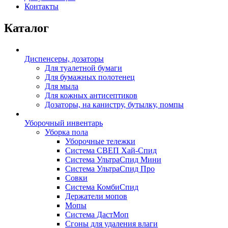
Контакты
Каталог
Диспенсеры, дозаторы
Для туалетной бумаги
Для бумажных полотенец
Для мыла
Для кожных антисептиков
Дозаторы, на канистру, бутылку, помпы
Уборочный инвентарь
Уборка пола
Уборочные тележки
Система СВЕП Хай-Спид
Система УльтраСпид Мини
Система УльтраСпид Про
Совки
Система КомбиСпид
Держатели мопов
Мопы
Система ДастМоп
Сгоны для удаления влаги