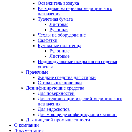
Освежитель воздуха
Расходные материалы медицинского
назначения
Туалетная бумага
Листовая
Рулонная
Чехлы на оборудование
Салфетки
Бумажные полотенца
Рулонные
Листовые
Индивидуальные покрытия на сиденья
унитаза
Прачечные
Жидкие средства для стирки
Стиральные порошки
Дезинфицирующие средства
Для поверхностей
Для стерилизации изделий медицинского
назначения
Для эндоскопов
Для моюще-дезинфицирующих машин
Для пищевой промышленности
О компании
Документация