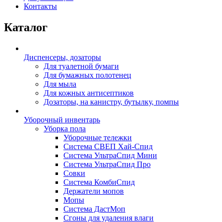
Контакты
Каталог
Диспенсеры, дозаторы
Для туалетной бумаги
Для бумажных полотенец
Для мыла
Для кожных антисептиков
Дозаторы, на канистру, бутылку, помпы
Уборочный инвентарь
Уборка пола
Уборочные тележки
Система СВЕП Хай-Спид
Система УльтраСпид Мини
Система УльтраСпид Про
Совки
Система КомбиСпид
Держатели мопов
Мопы
Система ДастМоп
Сгоны для удаления влаги