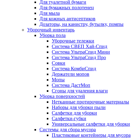
Для туалетной бумаги
Для бумажных полотенец
Для мыла
Для кожных антисептиков
Дозаторы, на канистру, бутылку, помпы
Уборочный инвентарь
Уборка пола
Уборочные тележки
Система СВЕП Хай-Спид
Система УльтраСпид Мини
Система УльтраСпид Про
Совки
Система КомбиСпид
Держатели мопов
Мопы
Система ДастМоп
Сгоны для удаления влаги
Уборка поверхностей
Нетканные протирочные материалы
Наборы для уборки пыли
Салфетки для уборки
Салфетки-губки
Универсальные салфетки для уборки
Системы для сбора мусора
Пластиковые контейнеры для мусора