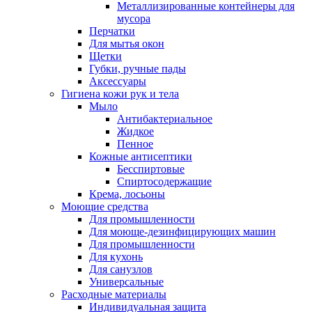
Металлизированные контейнеры для
мусора
Перчатки
Для мытья окон
Щетки
Губки, ручные пады
Аксессуары
Гигиена кожи рук и тела
Мыло
Антибактериальное
Жидкое
Пенное
Кожные антисептики
Бесспиртовые
Cпиртосодержащие
Крема, лосьоны
Моющие средства
Для промышленности
Для моюще-дезинфицирующих машин
Для промышленности
Для кухонь
Для санузлов
Универсальные
Расходные материалы
Индивидуальная защита