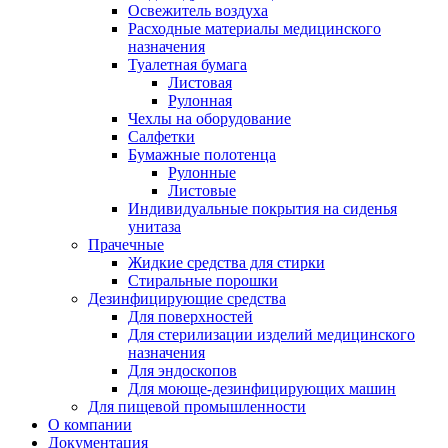
Освежитель воздуха
Расходные материалы медицинского
назначения
Туалетная бумага
Листовая
Рулонная
Чехлы на оборудование
Салфетки
Бумажные полотенца
Рулонные
Листовые
Индивидуальные покрытия на сиденья
унитаза
Прачечные
Жидкие средства для стирки
Стиральные порошки
Дезинфицирующие средства
Для поверхностей
Для стерилизации изделий медицинского
назначения
Для эндоскопов
Для моюще-дезинфицирующих машин
Для пищевой промышленности
О компании
Документация