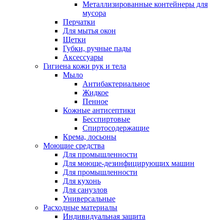
Металлизированные контейнеры для
мусора
Перчатки
Для мытья окон
Щетки
Губки, ручные пады
Аксессуары
Гигиена кожи рук и тела
Мыло
Антибактериальное
Жидкое
Пенное
Кожные антисептики
Бесспиртовые
Cпиртосодержащие
Крема, лосьоны
Моющие средства
Для промышленности
Для моюще-дезинфицирующих машин
Для промышленности
Для кухонь
Для санузлов
Универсальные
Расходные материалы
Индивидуальная защита