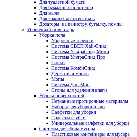
Для туалетной бумаги
Для бумажных полотенец
Для мыла
Для кожных антисептиков
Дозаторы, на канистру, бутылку, помпы
Уборочный инвентарь
Уборка пола
Уборочные тележки
Система СВЕП Хай-Спид
Система УльтраСпид Мини
Система УльтраСпид Про
Совки
Система КомбиСпид
Держатели мопов
Мопы
Система ДастМоп
Сгоны для удаления влаги
Уборка поверхностей
Нетканные протирочные материалы
Наборы для уборки пыли
Салфетки для уборки
Салфетки-губки
Универсальные салфетки для уборки
Системы для сбора мусора
Пластиковые контейнеры для мусора