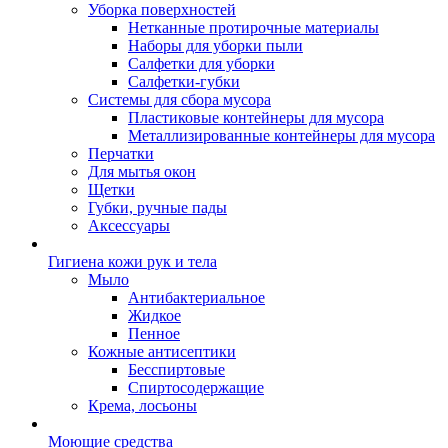
Уборка поверхностей
Нетканные протирочные материалы
Наборы для уборки пыли
Салфетки для уборки
Салфетки-губки
Системы для сбора мусора
Пластиковые контейнеры для мусора
Металлизированные контейнеры для мусора
Перчатки
Для мытья окон
Щетки
Губки, ручные пады
Аксессуары
Гигиена кожи рук и тела
Мыло
Антибактериальное
Жидкое
Пенное
Кожные антисептики
Бесспиртовые
Cпиртосодержащие
Крема, лосьоны
Моющие средства