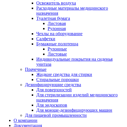
Освежитель воздуха
Расходные материалы медицинского
назначения
Туалетная бумага
Листовая
Рулонная
Чехлы на оборудование
Салфетки
Бумажные полотенца
Рулонные
Листовые
Индивидуальные покрытия на сиденья
унитаза
Прачечные
Жидкие средства для стирки
Стиральные порошки
Дезинфицирующие средства
Для поверхностей
Для стерилизации изделий медицинского
назначения
Для эндоскопов
Для моюще-дезинфицирующих машин
Для пищевой промышленности
О компании
Документация