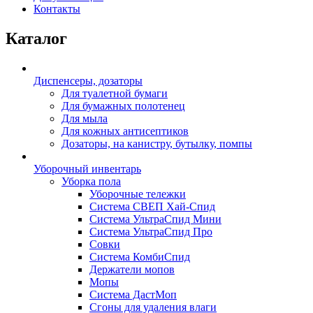
Контакты
Каталог
Диспенсеры, дозаторы
Для туалетной бумаги
Для бумажных полотенец
Для мыла
Для кожных антисептиков
Дозаторы, на канистру, бутылку, помпы
Уборочный инвентарь
Уборка пола
Уборочные тележки
Система СВЕП Хай-Спид
Система УльтраСпид Мини
Система УльтраСпид Про
Совки
Система КомбиСпид
Держатели мопов
Мопы
Система ДастМоп
Сгоны для удаления влаги