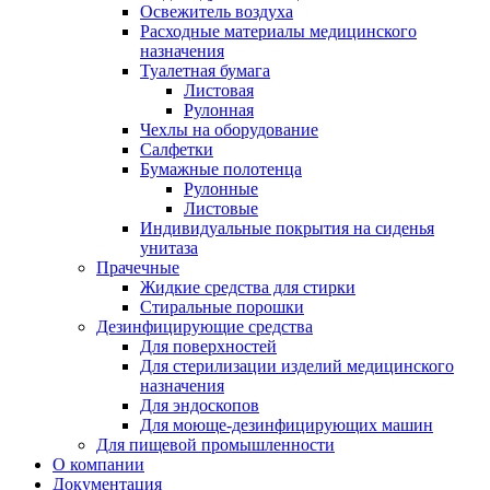
Освежитель воздуха
Расходные материалы медицинского
назначения
Туалетная бумага
Листовая
Рулонная
Чехлы на оборудование
Салфетки
Бумажные полотенца
Рулонные
Листовые
Индивидуальные покрытия на сиденья
унитаза
Прачечные
Жидкие средства для стирки
Стиральные порошки
Дезинфицирующие средства
Для поверхностей
Для стерилизации изделий медицинского
назначения
Для эндоскопов
Для моюще-дезинфицирующих машин
Для пищевой промышленности
О компании
Документация