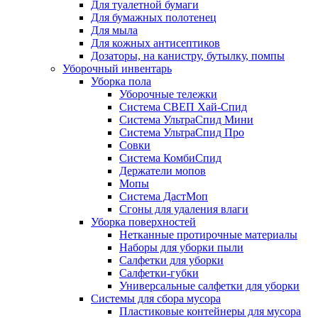
Для туалетной бумаги
Для бумажных полотенец
Для мыла
Для кожных антисептиков
Дозаторы, на канистру, бутылку, помпы
Уборочный инвентарь
Уборка пола
Уборочные тележки
Система СВЕП Хай-Спид
Система УльтраСпид Мини
Система УльтраСпид Про
Совки
Система КомбиСпид
Держатели мопов
Мопы
Система ДастМоп
Сгоны для удаления влаги
Уборка поверхностей
Нетканные протирочные материалы
Наборы для уборки пыли
Салфетки для уборки
Салфетки-губки
Универсальные салфетки для уборки
Системы для сбора мусора
Пластиковые контейнеры для мусора