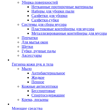
Уборка поверхностей
Нетканные протирочные материалы
Наборы для уборки пыли
Салфетки для уборки
Салфетки-губки
Системы для сбора мусора
Пластиковые контейнеры для мусора
Металлизированные контейнеры для мусора
Перчатки
Для мытья окон
Щетки
Губки, ручные пады
Аксессуары
Гигиена кожи рук и тела
Мыло
Антибактериальное
Жидкое
Пенное
Кожные антисептики
Бесспиртовые
Cпиртосодержащие
Крема, лосьоны
Моющие средства