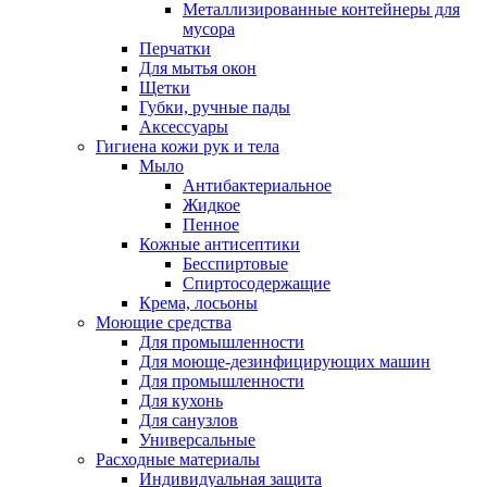
Металлизированные контейнеры для
мусора
Перчатки
Для мытья окон
Щетки
Губки, ручные пады
Аксессуары
Гигиена кожи рук и тела
Мыло
Антибактериальное
Жидкое
Пенное
Кожные антисептики
Бесспиртовые
Cпиртосодержащие
Крема, лосьоны
Моющие средства
Для промышленности
Для моюще-дезинфицирующих машин
Для промышленности
Для кухонь
Для санузлов
Универсальные
Расходные материалы
Индивидуальная защита