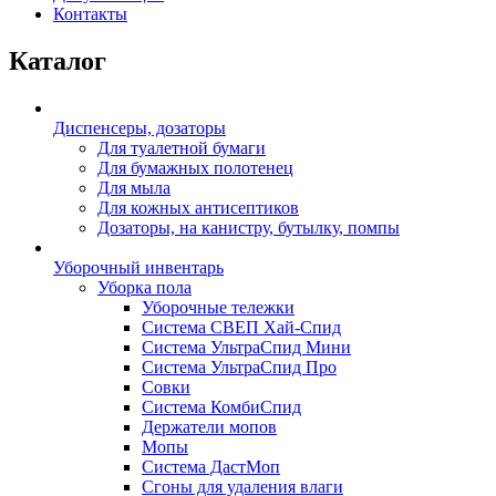
Контакты
Каталог
Диспенсеры, дозаторы
Для туалетной бумаги
Для бумажных полотенец
Для мыла
Для кожных антисептиков
Дозаторы, на канистру, бутылку, помпы
Уборочный инвентарь
Уборка пола
Уборочные тележки
Система СВЕП Хай-Спид
Система УльтраСпид Мини
Система УльтраСпид Про
Совки
Система КомбиСпид
Держатели мопов
Мопы
Система ДастМоп
Сгоны для удаления влаги