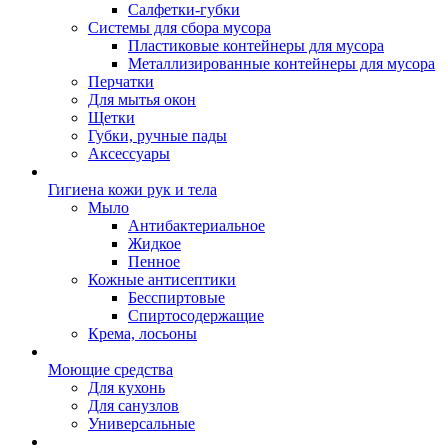
Салфетки-губки
Системы для сбора мусора
Пластиковые контейнеры для мусора
Металлизированные контейнеры для мусора
Перчатки
Для мытья окон
Щетки
Губки, ручные пады
Аксессуары
Гигиена кожи рук и тела
Мыло
Антибактериальное
Жидкое
Пенное
Кожные антисептики
Бесспиртовые
Cпиртосодержащие
Крема, лосьоны
Моющие средства
Для кухонь
Для санузлов
Универсальные