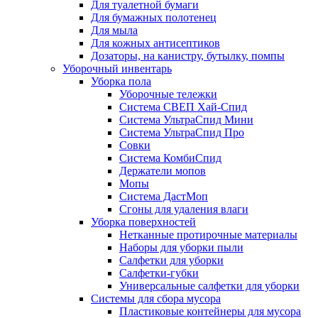
Для туалетной бумаги
Для бумажных полотенец
Для мыла
Для кожных антисептиков
Дозаторы, на канистру, бутылку, помпы
Уборочный инвентарь
Уборка пола
Уборочные тележки
Система СВЕП Хай-Спид
Система УльтраСпид Мини
Система УльтраСпид Про
Совки
Система КомбиСпид
Держатели мопов
Мопы
Система ДастМоп
Сгоны для удаления влаги
Уборка поверхностей
Нетканные протирочные материалы
Наборы для уборки пыли
Салфетки для уборки
Салфетки-губки
Универсальные салфетки для уборки
Системы для сбора мусора
Пластиковые контейнеры для мусора