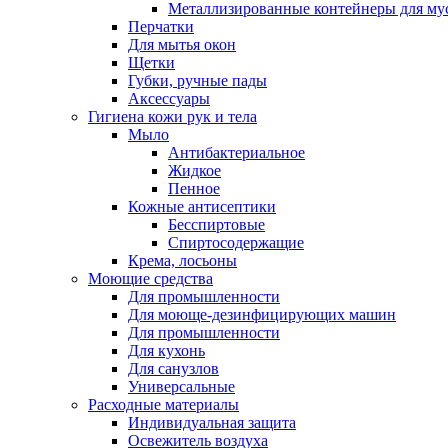
Металлизированные контейнеры для му
Перчатки
Для мытья окон
Щетки
Губки, ручные пады
Аксессуары
Гигиена кожи рук и тела
Мыло
Антибактериальное
Жидкое
Пенное
Кожные антисептики
Бесспиртовые
Cпиртосодержащие
Крема, лосьоны
Моющие средства
Для промышленности
Для моюще-дезинфицирующих машин
Для промышленности
Для кухонь
Для санузлов
Универсальные
Расходные материалы
Индивидуальная защита
Освежитель воздуха