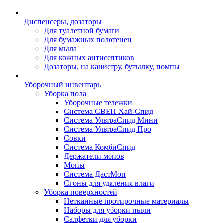
Диспенсеры, дозаторы
Для туалетной бумаги
Для бумажных полотенец
Для мыла
Для кожных антисептиков
Дозаторы, на канистру, бутылку, помпы
Уборочный инвентарь
Уборка пола
Уборочные тележки
Система СВЕП Хай-Спид
Система УльтраСпид Мини
Система УльтраСпид Про
Совки
Система КомбиСпид
Держатели мопов
Мопы
Система ДастМоп
Сгоны для удаления влаги
Уборка поверхностей
Нетканные протирочные материалы
Наборы для уборки пыли
Салфетки для уборки