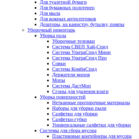
Для туалетной бумаги
Для бумажных полотенец
Для мыла
Для кожных антисептиков
Дозаторы, на канистру, бутылку, помпы
Уборочный инвентарь
Уборка пола
Уборочные тележки
Система СВЕП Хай-Спид
Система УльтраСпид Мини
Система УльтраСпид Про
Совки
Система КомбиСпид
Держатели мопов
Мопы
Система ДастМоп
Сгоны для удаления влаги
Уборка поверхностей
Нетканные протирочные материалы
Наборы для уборки пыли
Салфетки для уборки
Салфетки-губки
Универсальные салфетки для уборки
Системы для сбора мусора
Пластиковые контейнеры для мусора