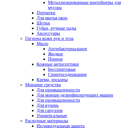
Металлизированные контейнеры для
мусора
Перчатки
Для мытья окон
Щетки
Губки, ручные пады
Аксессуары
Гигиена кожи рук и тела
Мыло
Антибактериальное
Жидкое
Пенное
Кожные антисептики
Бесспиртовые
Cпиртосодержащие
Крема, лосьоны
Моющие средства
Для промышленности
Для моюще-дезинфицирующих машин
Для промышленности
Для кухонь
Для санузлов
Универсальные
Расходные материалы
Индивидуальная защита