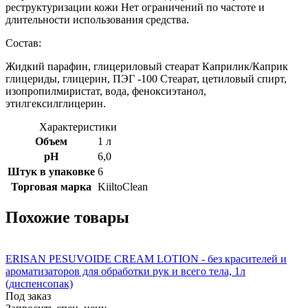
реструктуризации кожи Нет ограничений по частоте и
длительности использования средства.
Состав:
Жидкий парафин, глицериловый стеарат Каприлик/Каприк
глицериды, глицерин, ПЭГ -100 Стеарат, цетиловый спирт,
изопропилмиристат, вода, феноксиэтанол,
этилгексилглицерин.
Характеристики
Объем
1 л
рH
6,0
Штук в упаковке
6
Торговая марка
KiiltoClean
Похожие товары
ERISAN PESUVOIDE CREAM LOTION - без красителей и
ароматизаторов для обработки рук и всего тела, 1л
(диспенсопак)
Под заказ