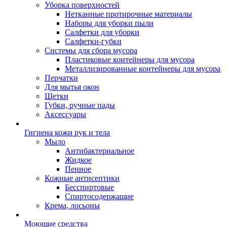
Уборка поверхностей
Нетканные протирочные материалы
Наборы для уборки пыли
Салфетки для уборки
Салфетки-губки
Системы для сбора мусора
Пластиковые контейнеры для мусора
Металлизированные контейнеры для мусора
Перчатки
Для мытья окон
Щетки
Губки, ручные пады
Аксессуары
Гигиена кожи рук и тела
Мыло
Антибактериальное
Жидкое
Пенное
Кожные антисептики
Бесспиртовые
Cпиртосодержащие
Крема, лосьоны
Моющие средства