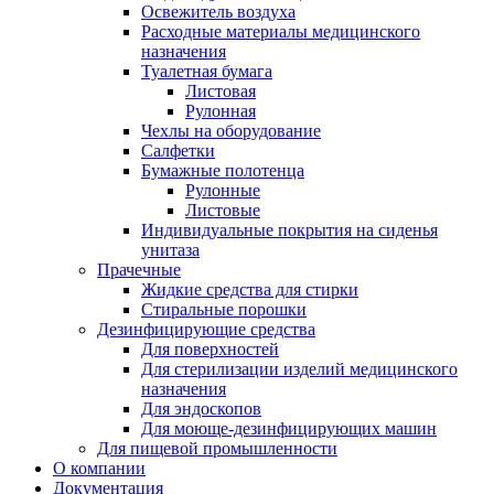
Освежитель воздуха
Расходные материалы медицинского
назначения
Туалетная бумага
Листовая
Рулонная
Чехлы на оборудование
Салфетки
Бумажные полотенца
Рулонные
Листовые
Индивидуальные покрытия на сиденья
унитаза
Прачечные
Жидкие средства для стирки
Стиральные порошки
Дезинфицирующие средства
Для поверхностей
Для стерилизации изделий медицинского
назначения
Для эндоскопов
Для моюще-дезинфицирующих машин
Для пищевой промышленности
О компании
Документация