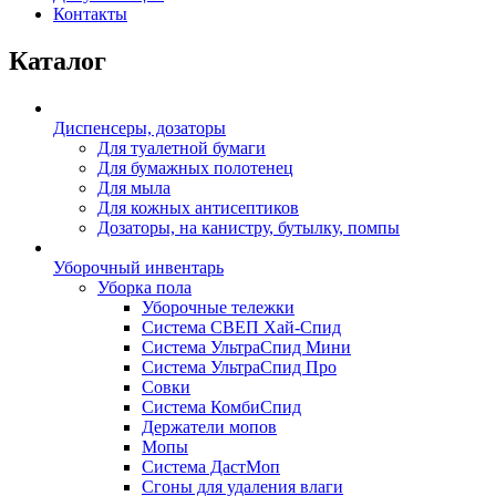
Контакты
Каталог
Диспенсеры, дозаторы
Для туалетной бумаги
Для бумажных полотенец
Для мыла
Для кожных антисептиков
Дозаторы, на канистру, бутылку, помпы
Уборочный инвентарь
Уборка пола
Уборочные тележки
Система СВЕП Хай-Спид
Система УльтраСпид Мини
Система УльтраСпид Про
Совки
Система КомбиСпид
Держатели мопов
Мопы
Система ДастМоп
Сгоны для удаления влаги