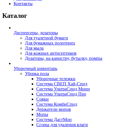
Контакты
Каталог
Диспенсеры, дозаторы
Для туалетной бумаги
Для бумажных полотенец
Для мыла
Для кожных антисептиков
Дозаторы, на канистру, бутылку, помпы
Уборочный инвентарь
Уборка пола
Уборочные тележки
Система СВЕП Хай-Спид
Система УльтраСпид Мини
Система УльтраСпид Про
Совки
Система КомбиСпид
Держатели мопов
Мопы
Система ДастМоп
Сгоны для удаления влаги