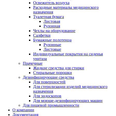
Освежитель воздуха
Расходные материалы медицинского
назначения
Туалетная бумага
Листовая
Рулонная
Чехлы на оборудование
Салфетки
Бумажные полотенца
Рулонные
Листовые
Индивидуальные покрытия на сиденья
унитаза
Прачечные
Жидкие средства для стирки
Стиральные порошки
Дезинфицирующие средства
Для поверхностей
Для стерилизации изделий медицинского
назначения
Для эндоскопов
Для моюще-дезинфицирующих машин
Для пищевой промышленности
О компании
Документация