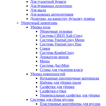
Для туалетной бумаги
Для бумажных полотенец
Для мыла
Для кожных антисептиков
Дозаторы, на канистру, бутылку, помпы
Уборочный инвентарь
Уборка пола
Уборочные тележки
Система СВЕП Хай-Спид
Система УльтраСпид Мини
Система УльтраСпид Про
Совки
Система КомбиСпид
Держатели мопов
Мопы
Система ДастМоп
Сгоны для удаления влаги
Уборка поверхностей
Нетканные протирочные материалы
Наборы для уборки пыли
Салфетки для уборки
Салфетки-губки
Универсальные салфетки для уборки
Системы для сбора мусора
Пластиковые контейнеры для мусора