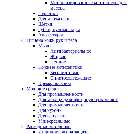
Металлизированные контейнеры для
мусора
Перчатки
Для мытья окон
Щетки
Губки, ручные пады
Аксессуары
Гигиена кожи рук и тела
Мыло
Антибактериальное
Жидкое
Пенное
Кожные антисептики
Бесспиртовые
Cпиртосодержащие
Крема, лосьоны
Моющие средства
Для промышленности
Для моюще-дезинфицирующих машин
Для промышленности
Для кухонь
Для санузлов
Универсальные
Расходные материалы
Индивидуальная защита