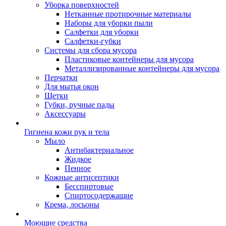
Уборка поверхностей
Нетканные протирочные материалы
Наборы для уборки пыли
Салфетки для уборки
Салфетки-губки
Системы для сбора мусора
Пластиковые контейнеры для мусора
Металлизированные контейнеры для мусора
Перчатки
Для мытья окон
Щетки
Губки, ручные пады
Аксессуары
Гигиена кожи рук и тела
Мыло
Антибактериальное
Жидкое
Пенное
Кожные антисептики
Бесспиртовые
Cпиртосодержащие
Крема, лосьоны
Моющие средства