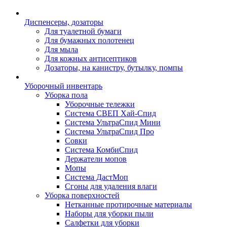
Диспенсеры, дозаторы
Для туалетной бумаги
Для бумажных полотенец
Для мыла
Для кожных антисептиков
Дозаторы, на канистру, бутылку, помпы
Уборочный инвентарь
Уборка пола
Уборочные тележки
Система СВЕП Хай-Спид
Система УльтраСпид Мини
Система УльтраСпид Про
Совки
Система КомбиСпид
Держатели мопов
Мопы
Система ДастМоп
Сгоны для удаления влаги
Уборка поверхностей
Нетканные протирочные материалы
Наборы для уборки пыли
Салфетки для уборки