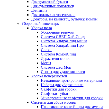
Для туалетной бумаги
Для бумажных полотенец
Для мыла
Для кожных антисептиков
Дозаторы, на канистру, бутылку, помпы
Уборочный инвентарь
Уборка пола
Уборочные тележки
Система СВЕП Хай-Спид
Система УльтраСпид Мини
Система УльтраСпид Про
Совки
Система КомбиСпид
Держатели мопов
Мопы
Система ДастМоп
Сгоны для удаления влаги
Уборка поверхностей
Нетканные протирочные материалы
Наборы для уборки пыли
Салфетки для уборки
Салфетки-губки
Универсальные салфетки для уборки
Системы для сбора мусора
Пластиковые контейнеры для мусора