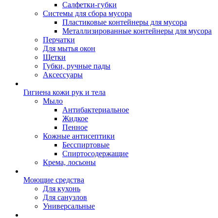
Салфетки-губки
Системы для сбора мусора
Пластиковые контейнеры для мусора
Металлизированные контейнеры для мусора
Перчатки
Для мытья окон
Щетки
Губки, ручные пады
Аксессуары
Гигиена кожи рук и тела
Мыло
Антибактериальное
Жидкое
Пенное
Кожные антисептики
Бесспиртовые
Cпиртосодержащие
Крема, лосьоны
Моющие средства
Для кухонь
Для санузлов
Универсальные