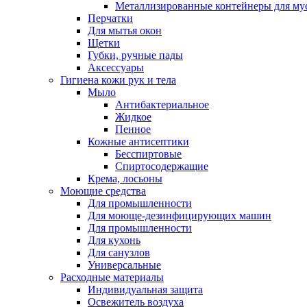
Металлизированные контейнеры для му
Перчатки
Для мытья окон
Щетки
Губки, ручные пады
Аксессуары
Гигиена кожи рук и тела
Мыло
Антибактериальное
Жидкое
Пенное
Кожные антисептики
Бесспиртовые
Cпиртосодержащие
Крема, лосьоны
Моющие средства
Для промышленности
Для моюще-дезинфицирующих машин
Для промышленности
Для кухонь
Для санузлов
Универсальные
Расходные материалы
Индивидуальная защита
Освежитель воздуха