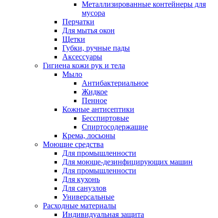
Металлизированные контейнеры для
мусора
Перчатки
Для мытья окон
Щетки
Губки, ручные пады
Аксессуары
Гигиена кожи рук и тела
Мыло
Антибактериальное
Жидкое
Пенное
Кожные антисептики
Бесспиртовые
Cпиртосодержащие
Крема, лосьоны
Моющие средства
Для промышленности
Для моюще-дезинфицирующих машин
Для промышленности
Для кухонь
Для санузлов
Универсальные
Расходные материалы
Индивидуальная защита