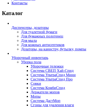
Контакты
Каталог
Диспенсеры, дозаторы
Для туалетной бумаги
Для бумажных полотенец
Для мыла
Для кожных антисептиков
Дозаторы, на канистру, бутылку, помпы
Уборочный инвентарь
Уборка пола
Уборочные тележки
Система СВЕП Хай-Спид
Система УльтраСпид Мини
Система УльтраСпид Про
Совки
Система КомбиСпид
Держатели мопов
Мопы
Система ДастМоп
Сгоны для удаления влаги