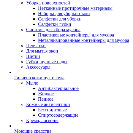
Уборка поверхностей
Нетканные протирочные материалы
Наборы для уборки пыли
Салфетки для уборки
Салфетки-губки
Системы для сбора мусора
Пластиковые контейнеры для мусора
Металлизированные контейнеры для мусора
Перчатки
Для мытья окон
Щетки
Губки, ручные пады
Аксессуары
Гигиена кожи рук и тела
Мыло
Антибактериальное
Жидкое
Пенное
Кожные антисептики
Бесспиртовые
Cпиртосодержащие
Крема, лосьоны
Моющие средства