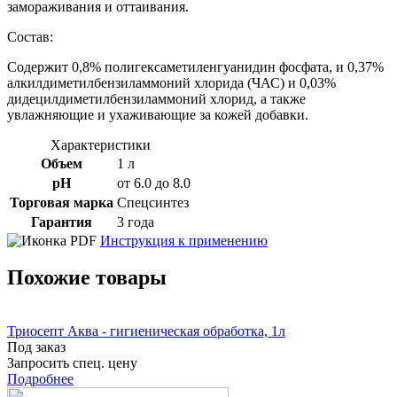
замораживания и оттаивания.
Состав:
Содержит 0,8% полигексаметиленгуанидин фосфата, и 0,37%
алкилдиметилбензиламмоний хлорида (ЧАС) и 0,03%
дидецилдиметилбензиламмоний хлорид, а также
увлажняющие и ухаживающие за кожей добавки.
Характеристики
Объем
1 л
рH
от 6.0 до 8.0
Торговая марка
Спецсинтез
Гарантия
3 года
Инструкция к применению
Похожие товары
Триосепт Аква - гигиеническая обработка, 1л
Под заказ
Запросить спец. цену
Подробнее