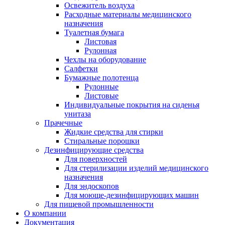
Освежитель воздуха
Расходные материалы медицинского
назначения
Туалетная бумага
Листовая
Рулонная
Чехлы на оборудование
Салфетки
Бумажные полотенца
Рулонные
Листовые
Индивидуальные покрытия на сиденья
унитаза
Прачечные
Жидкие средства для стирки
Стиральные порошки
Дезинфицирующие средства
Для поверхностей
Для стерилизации изделий медицинского
назначения
Для эндоскопов
Для моюще-дезинфицирующих машин
Для пищевой промышленности
О компании
Документация