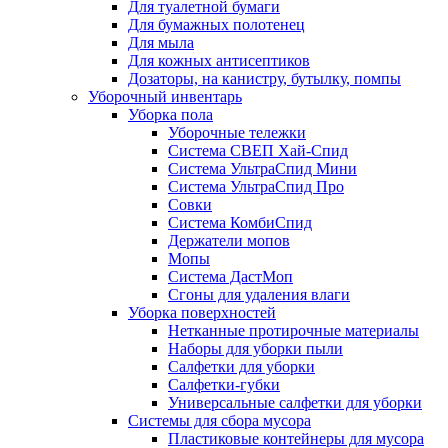
Для туалетной бумаги
Для бумажных полотенец
Для мыла
Для кожных антисептиков
Дозаторы, на канистру, бутылку, помпы
Уборочный инвентарь
Уборка пола
Уборочные тележки
Система СВЕП Хай-Спид
Система УльтраСпид Мини
Система УльтраСпид Про
Совки
Система КомбиСпид
Держатели мопов
Мопы
Система ДастМоп
Сгоны для удаления влаги
Уборка поверхностей
Нетканные протирочные материалы
Наборы для уборки пыли
Салфетки для уборки
Салфетки-губки
Универсальные салфетки для уборки
Системы для сбора мусора
Пластиковые контейнеры для мусора