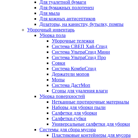
Для туалетной бумаги
Для бумажных полотенец
Для мыла
Для кожных антисептиков
Дозаторы, на канистру, бутылку, помпы
Уборочный инвентарь
Уборка пола
Уборочные тележки
Система СВЕП Хай-Спид
Система УльтраСпид Мини
Система УльтраСпид Про
Совки
Система КомбиСпид
Держатели мопов
Мопы
Система ДастМоп
Сгоны для удаления влаги
Уборка поверхностей
Нетканные протирочные материалы
Наборы для уборки пыли
Салфетки для уборки
Салфетки-губки
Универсальные салфетки для уборки
Системы для сбора мусора
Пластиковые контейнеры для мусора