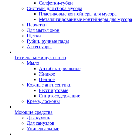
Салфетки-губки
Системы для сбора мусора
Пластиковые контейнеры для мусора
Металлизированные контейнеры для мусора
Перчатки
Для мытья окон
Щетки
Губки, ручные пады
Аксессуары
Гигиена кожи рук и тела
Мыло
Антибактериальное
Жидкое
Пенное
Кожные антисептики
Бесспиртовые
Cпиртосодержащие
Крема, лосьоны
Моющие средства
Для кухонь
Для санузлов
Универсальные