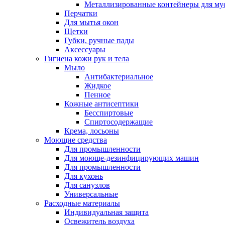
Металлизированные контейнеры для му
Перчатки
Для мытья окон
Щетки
Губки, ручные пады
Аксессуары
Гигиена кожи рук и тела
Мыло
Антибактериальное
Жидкое
Пенное
Кожные антисептики
Бесспиртовые
Cпиртосодержащие
Крема, лосьоны
Моющие средства
Для промышленности
Для моюще-дезинфицирующих машин
Для промышленности
Для кухонь
Для санузлов
Универсальные
Расходные материалы
Индивидуальная защита
Освежитель воздуха