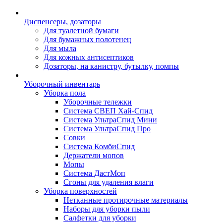
Диспенсеры, дозаторы
Для туалетной бумаги
Для бумажных полотенец
Для мыла
Для кожных антисептиков
Дозаторы, на канистру, бутылку, помпы
Уборочный инвентарь
Уборка пола
Уборочные тележки
Система СВЕП Хай-Спид
Система УльтраСпид Мини
Система УльтраСпид Про
Совки
Система КомбиСпид
Держатели мопов
Мопы
Система ДастМоп
Сгоны для удаления влаги
Уборка поверхностей
Нетканные протирочные материалы
Наборы для уборки пыли
Салфетки для уборки