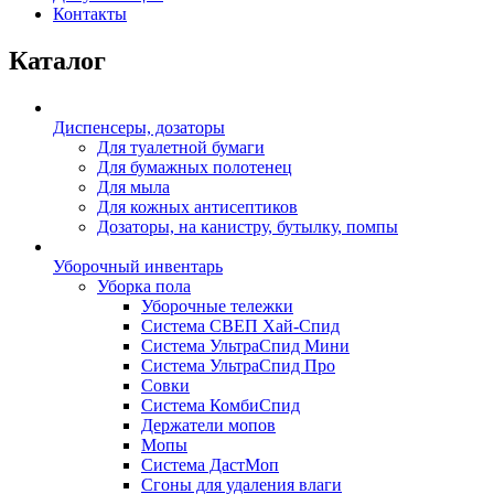
Контакты
Каталог
Диспенсеры, дозаторы
Для туалетной бумаги
Для бумажных полотенец
Для мыла
Для кожных антисептиков
Дозаторы, на канистру, бутылку, помпы
Уборочный инвентарь
Уборка пола
Уборочные тележки
Система СВЕП Хай-Спид
Система УльтраСпид Мини
Система УльтраСпид Про
Совки
Система КомбиСпид
Держатели мопов
Мопы
Система ДастМоп
Сгоны для удаления влаги