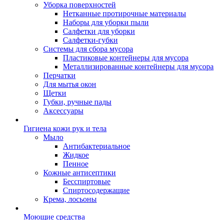
Уборка поверхностей
Нетканные протирочные материалы
Наборы для уборки пыли
Салфетки для уборки
Салфетки-губки
Системы для сбора мусора
Пластиковые контейнеры для мусора
Металлизированные контейнеры для мусора
Перчатки
Для мытья окон
Щетки
Губки, ручные пады
Аксессуары
Гигиена кожи рук и тела
Мыло
Антибактериальное
Жидкое
Пенное
Кожные антисептики
Бесспиртовые
Cпиртосодержащие
Крема, лосьоны
Моющие средства