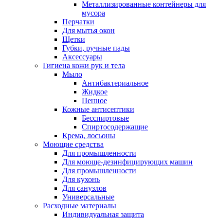
Металлизированные контейнеры для
мусора
Перчатки
Для мытья окон
Щетки
Губки, ручные пады
Аксессуары
Гигиена кожи рук и тела
Мыло
Антибактериальное
Жидкое
Пенное
Кожные антисептики
Бесспиртовые
Cпиртосодержащие
Крема, лосьоны
Моющие средства
Для промышленности
Для моюще-дезинфицирующих машин
Для промышленности
Для кухонь
Для санузлов
Универсальные
Расходные материалы
Индивидуальная защита