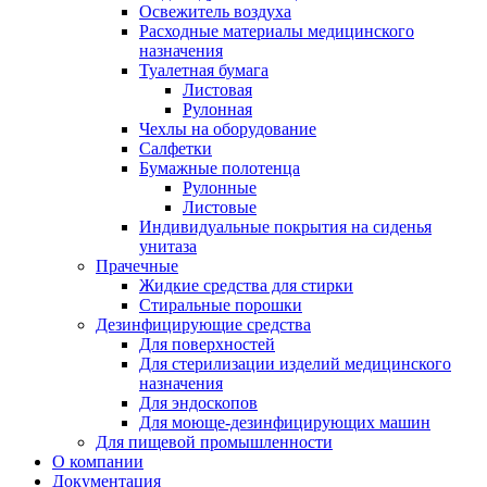
Освежитель воздуха
Расходные материалы медицинского
назначения
Туалетная бумага
Листовая
Рулонная
Чехлы на оборудование
Салфетки
Бумажные полотенца
Рулонные
Листовые
Индивидуальные покрытия на сиденья
унитаза
Прачечные
Жидкие средства для стирки
Стиральные порошки
Дезинфицирующие средства
Для поверхностей
Для стерилизации изделий медицинского
назначения
Для эндоскопов
Для моюще-дезинфицирующих машин
Для пищевой промышленности
О компании
Документация