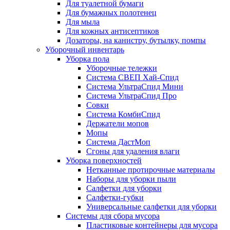
Для туалетной бумаги
Для бумажных полотенец
Для мыла
Для кожных антисептиков
Дозаторы, на канистру, бутылку, помпы
Уборочный инвентарь
Уборка пола
Уборочные тележки
Система СВЕП Хай-Спид
Система УльтраСпид Мини
Система УльтраСпид Про
Совки
Система КомбиСпид
Держатели мопов
Мопы
Система ДастМоп
Сгоны для удаления влаги
Уборка поверхностей
Нетканные протирочные материалы
Наборы для уборки пыли
Салфетки для уборки
Салфетки-губки
Универсальные салфетки для уборки
Системы для сбора мусора
Пластиковые контейнеры для мусора