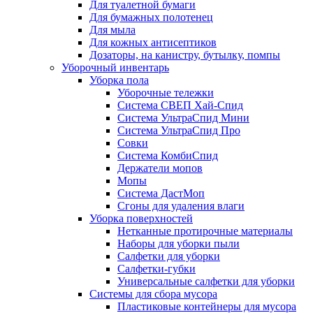
Для туалетной бумаги
Для бумажных полотенец
Для мыла
Для кожных антисептиков
Дозаторы, на канистру, бутылку, помпы
Уборочный инвентарь
Уборка пола
Уборочные тележки
Система СВЕП Хай-Спид
Система УльтраСпид Мини
Система УльтраСпид Про
Совки
Система КомбиСпид
Держатели мопов
Мопы
Система ДастМоп
Сгоны для удаления влаги
Уборка поверхностей
Нетканные протирочные материалы
Наборы для уборки пыли
Салфетки для уборки
Салфетки-губки
Универсальные салфетки для уборки
Системы для сбора мусора
Пластиковые контейнеры для мусора