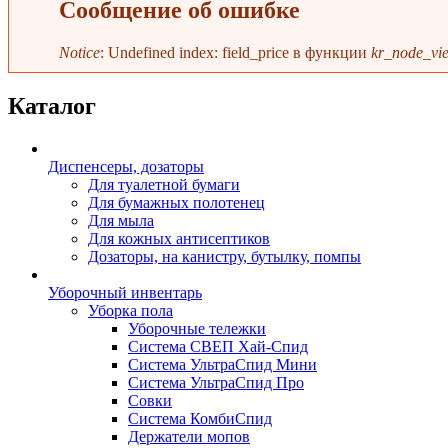
Сообщение об ошибке
Notice
: Undefined index: field_price в функции
kr_node_vie
Каталог
Диспенсеры, дозаторы
Для туалетной бумаги
Для бумажных полотенец
Для мыла
Для кожных антисептиков
Дозаторы, на канистру, бутылку, помпы
Уборочный инвентарь
Уборка пола
Уборочные тележки
Система СВЕП Хай-Спид
Система УльтраСпид Мини
Система УльтраСпид Про
Совки
Система КомбиСпид
Держатели мопов