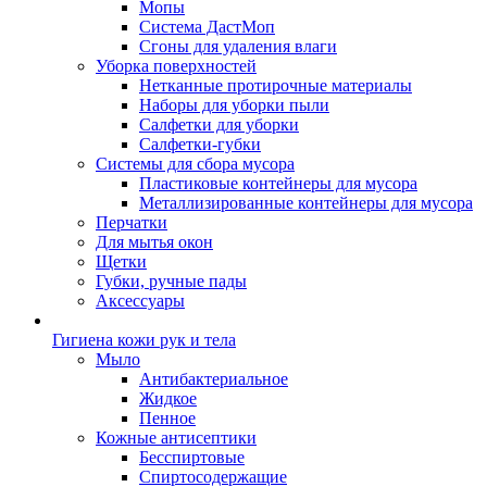
Мопы
Система ДастМоп
Сгоны для удаления влаги
Уборка поверхностей
Нетканные протирочные материалы
Наборы для уборки пыли
Салфетки для уборки
Салфетки-губки
Системы для сбора мусора
Пластиковые контейнеры для мусора
Металлизированные контейнеры для мусора
Перчатки
Для мытья окон
Щетки
Губки, ручные пады
Аксессуары
Гигиена кожи рук и тела
Мыло
Антибактериальное
Жидкое
Пенное
Кожные антисептики
Бесспиртовые
Cпиртосодержащие