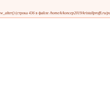
w_alter()
(строка
436
в файле
/home/k/koncep2019/kristallproffi.ru/pu