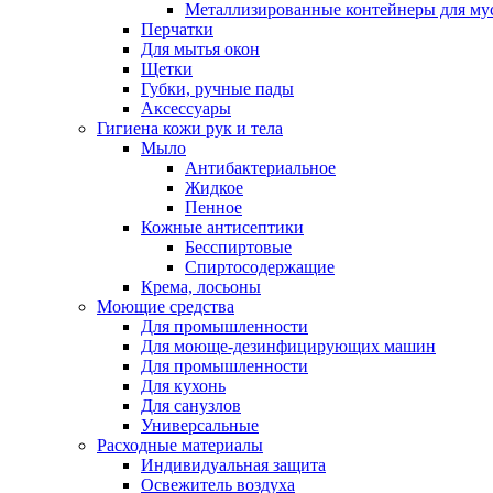
Металлизированные контейнеры для му
Перчатки
Для мытья окон
Щетки
Губки, ручные пады
Аксессуары
Гигиена кожи рук и тела
Мыло
Антибактериальное
Жидкое
Пенное
Кожные антисептики
Бесспиртовые
Cпиртосодержащие
Крема, лосьоны
Моющие средства
Для промышленности
Для моюще-дезинфицирующих машин
Для промышленности
Для кухонь
Для санузлов
Универсальные
Расходные материалы
Индивидуальная защита
Освежитель воздуха