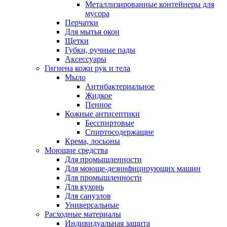
Металлизированные контейнеры для
мусора
Перчатки
Для мытья окон
Щетки
Губки, ручные пады
Аксессуары
Гигиена кожи рук и тела
Мыло
Антибактериальное
Жидкое
Пенное
Кожные антисептики
Бесспиртовые
Cпиртосодержащие
Крема, лосьоны
Моющие средства
Для промышленности
Для моюще-дезинфицирующих машин
Для промышленности
Для кухонь
Для санузлов
Универсальные
Расходные материалы
Индивидуальная защита