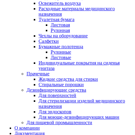
Освежитель воздуха
Расходные материалы медицинского
назначения
Туалетная бумага
Листовая
Рулонная
Чехлы на оборудование
Салфетки
Бумажные полотенца
Рулонные
Листовые
Индивидуальные покрытия на сиденья
унитаза
Прачечные
Жидкие средства для стирки
Стиральные порошки
Дезинфицирующие средства
Для поверхностей
Для стерилизации изделий медицинского
назначения
Для эндоскопов
Для моюще-дезинфицирующих машин
Для пищевой промышленности
О компании
Документация