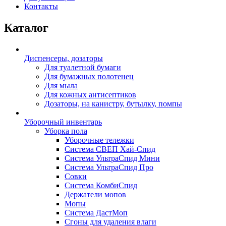
Контакты
Каталог
Диспенсеры, дозаторы
Для туалетной бумаги
Для бумажных полотенец
Для мыла
Для кожных антисептиков
Дозаторы, на канистру, бутылку, помпы
Уборочный инвентарь
Уборка пола
Уборочные тележки
Система СВЕП Хай-Спид
Система УльтраСпид Мини
Система УльтраСпид Про
Совки
Система КомбиСпид
Держатели мопов
Мопы
Система ДастМоп
Сгоны для удаления влаги