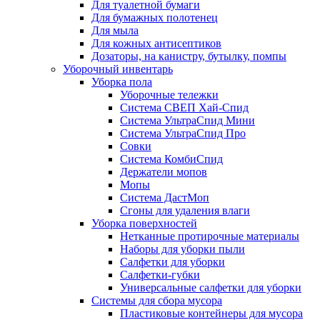
Для туалетной бумаги
Для бумажных полотенец
Для мыла
Для кожных антисептиков
Дозаторы, на канистру, бутылку, помпы
Уборочный инвентарь
Уборка пола
Уборочные тележки
Система СВЕП Хай-Спид
Система УльтраСпид Мини
Система УльтраСпид Про
Совки
Система КомбиСпид
Держатели мопов
Мопы
Система ДастМоп
Сгоны для удаления влаги
Уборка поверхностей
Нетканные протирочные материалы
Наборы для уборки пыли
Салфетки для уборки
Салфетки-губки
Универсальные салфетки для уборки
Системы для сбора мусора
Пластиковые контейнеры для мусора