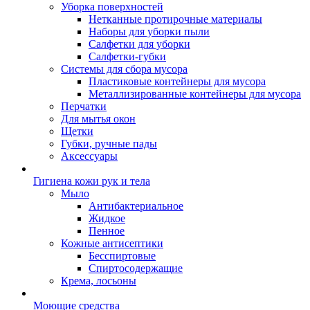
Уборка поверхностей
Нетканные протирочные материалы
Наборы для уборки пыли
Салфетки для уборки
Салфетки-губки
Системы для сбора мусора
Пластиковые контейнеры для мусора
Металлизированные контейнеры для мусора
Перчатки
Для мытья окон
Щетки
Губки, ручные пады
Аксессуары
Гигиена кожи рук и тела
Мыло
Антибактериальное
Жидкое
Пенное
Кожные антисептики
Бесспиртовые
Cпиртосодержащие
Крема, лосьоны
Моющие средства