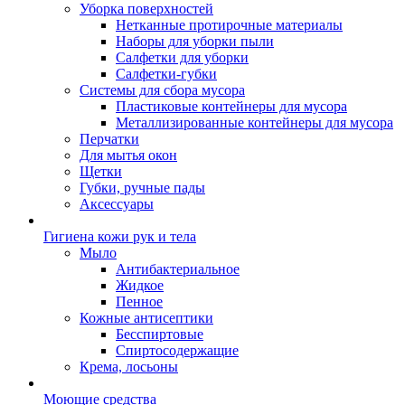
Уборка поверхностей
Нетканные протирочные материалы
Наборы для уборки пыли
Салфетки для уборки
Салфетки-губки
Системы для сбора мусора
Пластиковые контейнеры для мусора
Металлизированные контейнеры для мусора
Перчатки
Для мытья окон
Щетки
Губки, ручные пады
Аксессуары
Гигиена кожи рук и тела
Мыло
Антибактериальное
Жидкое
Пенное
Кожные антисептики
Бесспиртовые
Cпиртосодержащие
Крема, лосьоны
Моющие средства