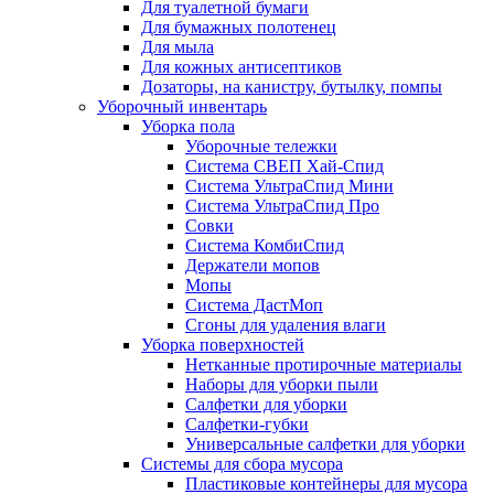
Для туалетной бумаги
Для бумажных полотенец
Для мыла
Для кожных антисептиков
Дозаторы, на канистру, бутылку, помпы
Уборочный инвентарь
Уборка пола
Уборочные тележки
Система СВЕП Хай-Спид
Система УльтраСпид Мини
Система УльтраСпид Про
Совки
Система КомбиСпид
Держатели мопов
Мопы
Система ДастМоп
Сгоны для удаления влаги
Уборка поверхностей
Нетканные протирочные материалы
Наборы для уборки пыли
Салфетки для уборки
Салфетки-губки
Универсальные салфетки для уборки
Системы для сбора мусора
Пластиковые контейнеры для мусора