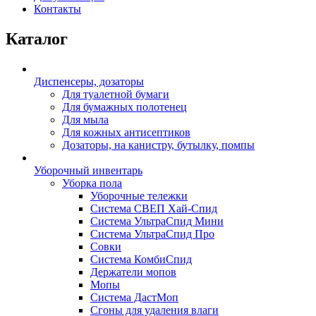
Контакты
Каталог
Диспенсеры, дозаторы
Для туалетной бумаги
Для бумажных полотенец
Для мыла
Для кожных антисептиков
Дозаторы, на канистру, бутылку, помпы
Уборочный инвентарь
Уборка пола
Уборочные тележки
Система СВЕП Хай-Спид
Система УльтраСпид Мини
Система УльтраСпид Про
Совки
Система КомбиСпид
Держатели мопов
Мопы
Система ДастМоп
Сгоны для удаления влаги