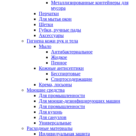
Металлизированные контейнеры для
мусора
Перчатки
Для мытья окон
Щетки
Губки, ручные пады
Аксессуары
Гигиена кожи рук и тела
Мыло
Антибактериальное
Жидкое
Пенное
Кожные антисептики
Бесспиртовые
Cпиртосодержащие
Крема, лосьоны
Моющие средства
Для промышленности
Для моюще-дезинфицирующих машин
Для промышленности
Для кухонь
Для санузлов
Универсальные
Расходные материалы
Индивидуальная защита