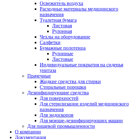
Освежитель воздуха
Расходные материалы медицинского
назначения
Туалетная бумага
Листовая
Рулонная
Чехлы на оборудование
Салфетки
Бумажные полотенца
Рулонные
Листовые
Индивидуальные покрытия на сиденья
унитаза
Прачечные
Жидкие средства для стирки
Стиральные порошки
Дезинфицирующие средства
Для поверхностей
Для стерилизации изделий медицинского
назначения
Для эндоскопов
Для моюще-дезинфицирующих машин
Для пищевой промышленности
О компании
Документация