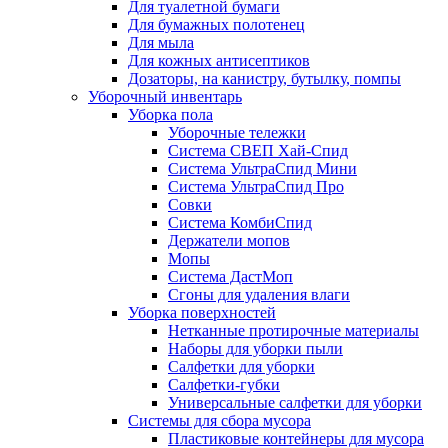
Для туалетной бумаги
Для бумажных полотенец
Для мыла
Для кожных антисептиков
Дозаторы, на канистру, бутылку, помпы
Уборочный инвентарь
Уборка пола
Уборочные тележки
Система СВЕП Хай-Спид
Система УльтраСпид Мини
Система УльтраСпид Про
Совки
Система КомбиСпид
Держатели мопов
Мопы
Система ДастМоп
Сгоны для удаления влаги
Уборка поверхностей
Нетканные протирочные материалы
Наборы для уборки пыли
Салфетки для уборки
Салфетки-губки
Универсальные салфетки для уборки
Системы для сбора мусора
Пластиковые контейнеры для мусора