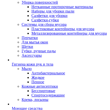
Уборка поверхностей
Нетканные протирочные материалы
Наборы для уборки пыли
Салфетки для уборки
Салфетки-губки
Системы для сбора мусора
Пластиковые контейнеры для мусора
Металлизированные контейнеры для мусора
Перчатки
Для мытья окон
Щетки
Губки, ручные пады
Аксессуары
Гигиена кожи рук и тела
Мыло
Антибактериальное
Жидкое
Пенное
Кожные антисептики
Бесспиртовые
Cпиртосодержащие
Крема, лосьоны
Моющие средства