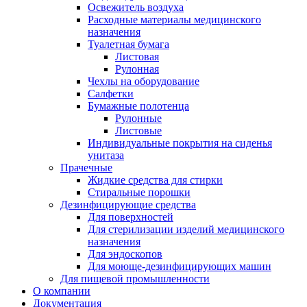
Освежитель воздуха
Расходные материалы медицинского
назначения
Туалетная бумага
Листовая
Рулонная
Чехлы на оборудование
Салфетки
Бумажные полотенца
Рулонные
Листовые
Индивидуальные покрытия на сиденья
унитаза
Прачечные
Жидкие средства для стирки
Стиральные порошки
Дезинфицирующие средства
Для поверхностей
Для стерилизации изделий медицинского
назначения
Для эндоскопов
Для моюще-дезинфицирующих машин
Для пищевой промышленности
О компании
Документация