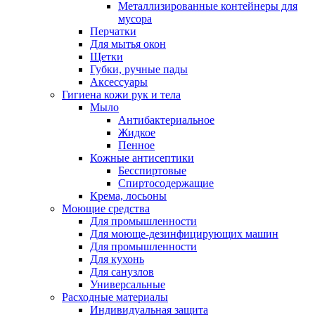
Металлизированные контейнеры для
мусора
Перчатки
Для мытья окон
Щетки
Губки, ручные пады
Аксессуары
Гигиена кожи рук и тела
Мыло
Антибактериальное
Жидкое
Пенное
Кожные антисептики
Бесспиртовые
Cпиртосодержащие
Крема, лосьоны
Моющие средства
Для промышленности
Для моюще-дезинфицирующих машин
Для промышленности
Для кухонь
Для санузлов
Универсальные
Расходные материалы
Индивидуальная защита