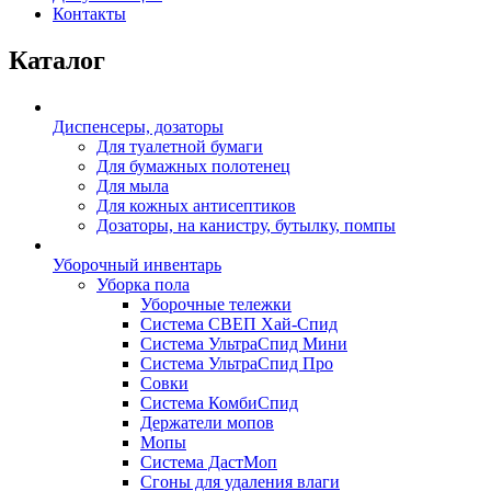
Контакты
Каталог
Диспенсеры, дозаторы
Для туалетной бумаги
Для бумажных полотенец
Для мыла
Для кожных антисептиков
Дозаторы, на канистру, бутылку, помпы
Уборочный инвентарь
Уборка пола
Уборочные тележки
Система СВЕП Хай-Спид
Система УльтраСпид Мини
Система УльтраСпид Про
Совки
Система КомбиСпид
Держатели мопов
Мопы
Система ДастМоп
Сгоны для удаления влаги