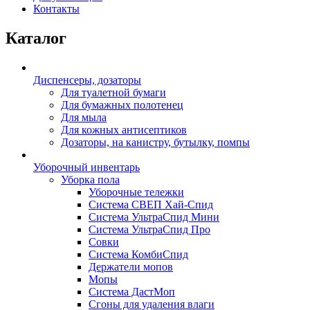
Контакты
Каталог
Диспенсеры, дозаторы
Для туалетной бумаги
Для бумажных полотенец
Для мыла
Для кожных антисептиков
Дозаторы, на канистру, бутылку, помпы
Уборочный инвентарь
Уборка пола
Уборочные тележки
Система СВЕП Хай-Спид
Система УльтраСпид Мини
Система УльтраСпид Про
Совки
Система КомбиСпид
Держатели мопов
Мопы
Система ДастМоп
Сгоны для удаления влаги