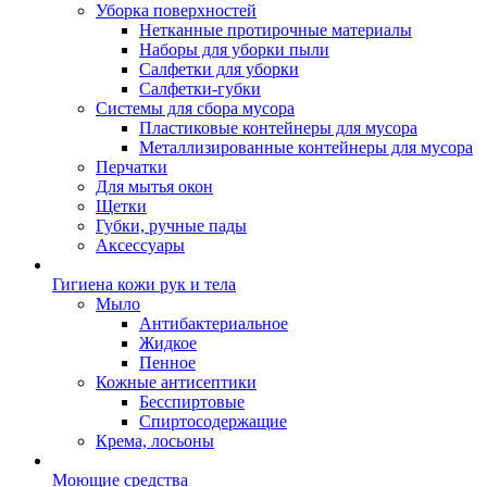
Уборка поверхностей
Нетканные протирочные материалы
Наборы для уборки пыли
Салфетки для уборки
Салфетки-губки
Системы для сбора мусора
Пластиковые контейнеры для мусора
Металлизированные контейнеры для мусора
Перчатки
Для мытья окон
Щетки
Губки, ручные пады
Аксессуары
Гигиена кожи рук и тела
Мыло
Антибактериальное
Жидкое
Пенное
Кожные антисептики
Бесспиртовые
Cпиртосодержащие
Крема, лосьоны
Моющие средства