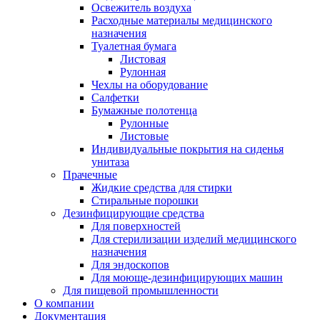
Освежитель воздуха
Расходные материалы медицинского
назначения
Туалетная бумага
Листовая
Рулонная
Чехлы на оборудование
Салфетки
Бумажные полотенца
Рулонные
Листовые
Индивидуальные покрытия на сиденья
унитаза
Прачечные
Жидкие средства для стирки
Стиральные порошки
Дезинфицирующие средства
Для поверхностей
Для стерилизации изделий медицинского
назначения
Для эндоскопов
Для моюще-дезинфицирующих машин
Для пищевой промышленности
О компании
Документация