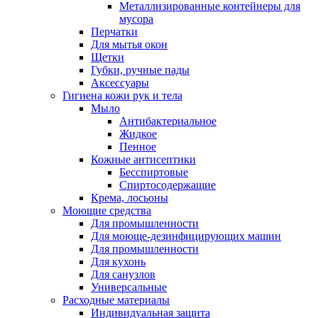
Металлизированные контейнеры для
мусора
Перчатки
Для мытья окон
Щетки
Губки, ручные пады
Аксессуары
Гигиена кожи рук и тела
Мыло
Антибактериальное
Жидкое
Пенное
Кожные антисептики
Бесспиртовые
Cпиртосодержащие
Крема, лосьоны
Моющие средства
Для промышленности
Для моюще-дезинфицирующих машин
Для промышленности
Для кухонь
Для санузлов
Универсальные
Расходные материалы
Индивидуальная защита