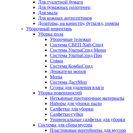
Для туалетной бумаги
Для бумажных полотенец
Для мыла
Для кожных антисептиков
Дозаторы, на канистру, бутылку, помпы
Уборочный инвентарь
Уборка пола
Уборочные тележки
Система СВЕП Хай-Спид
Система УльтраСпид Мини
Система УльтраСпид Про
Совки
Система КомбиСпид
Держатели мопов
Мопы
Система ДастМоп
Сгоны для удаления влаги
Уборка поверхностей
Нетканные протирочные материалы
Наборы для уборки пыли
Салфетки для уборки
Салфетки-губки
Универсальные салфетки для уборки
Системы для сбора мусора
Пластиковые контейнеры для мусора