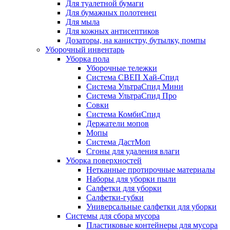
Для туалетной бумаги
Для бумажных полотенец
Для мыла
Для кожных антисептиков
Дозаторы, на канистру, бутылку, помпы
Уборочный инвентарь
Уборка пола
Уборочные тележки
Система СВЕП Хай-Спид
Система УльтраСпид Мини
Система УльтраСпид Про
Совки
Система КомбиСпид
Держатели мопов
Мопы
Система ДастМоп
Сгоны для удаления влаги
Уборка поверхностей
Нетканные протирочные материалы
Наборы для уборки пыли
Салфетки для уборки
Салфетки-губки
Универсальные салфетки для уборки
Системы для сбора мусора
Пластиковые контейнеры для мусора