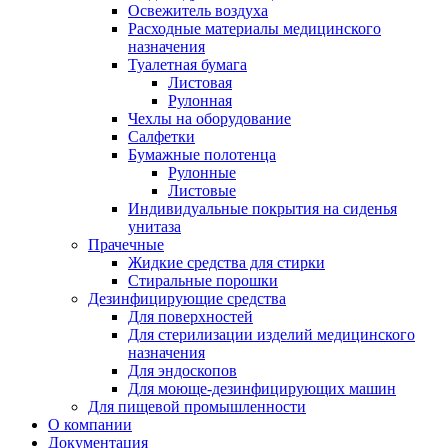
Освежитель воздуха
Расходные материалы медицинского
назначения
Туалетная бумага
Листовая
Рулонная
Чехлы на оборудование
Салфетки
Бумажные полотенца
Рулонные
Листовые
Индивидуальные покрытия на сиденья
унитаза
Прачечные
Жидкие средства для стирки
Стиральные порошки
Дезинфицирующие средства
Для поверхностей
Для стерилизации изделий медицинского
назначения
Для эндоскопов
Для моюще-дезинфицирующих машин
Для пищевой промышленности
О компании
Документация