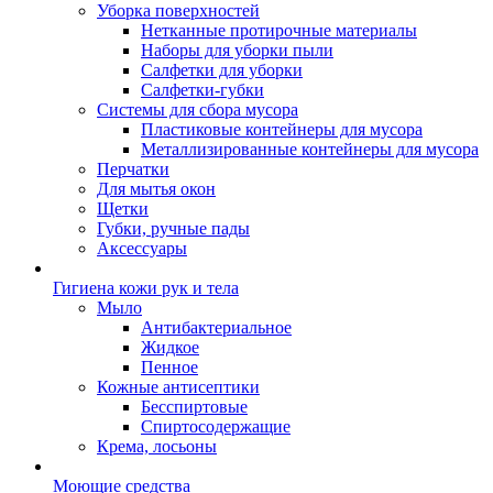
Уборка поверхностей
Нетканные протирочные материалы
Наборы для уборки пыли
Салфетки для уборки
Салфетки-губки
Системы для сбора мусора
Пластиковые контейнеры для мусора
Металлизированные контейнеры для мусора
Перчатки
Для мытья окон
Щетки
Губки, ручные пады
Аксессуары
Гигиена кожи рук и тела
Мыло
Антибактериальное
Жидкое
Пенное
Кожные антисептики
Бесспиртовые
Cпиртосодержащие
Крема, лосьоны
Моющие средства