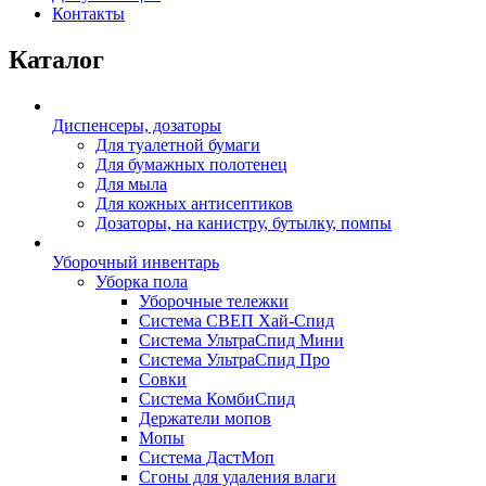
Контакты
Каталог
Диспенсеры, дозаторы
Для туалетной бумаги
Для бумажных полотенец
Для мыла
Для кожных антисептиков
Дозаторы, на канистру, бутылку, помпы
Уборочный инвентарь
Уборка пола
Уборочные тележки
Система СВЕП Хай-Спид
Система УльтраСпид Мини
Система УльтраСпид Про
Совки
Система КомбиСпид
Держатели мопов
Мопы
Система ДастМоп
Сгоны для удаления влаги