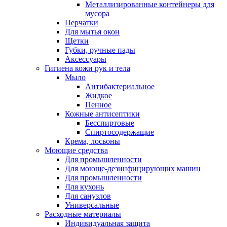
Металлизированные контейнеры для
мусора
Перчатки
Для мытья окон
Щетки
Губки, ручные пады
Аксессуары
Гигиена кожи рук и тела
Мыло
Антибактериальное
Жидкое
Пенное
Кожные антисептики
Бесспиртовые
Cпиртосодержащие
Крема, лосьоны
Моющие средства
Для промышленности
Для моюще-дезинфицирующих машин
Для промышленности
Для кухонь
Для санузлов
Универсальные
Расходные материалы
Индивидуальная защита