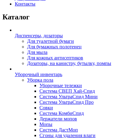
Контакты
Каталог
Диспенсеры, дозаторы
Для туалетной бумаги
Для бумажных полотенец
Для мыла
Для кожных антисептиков
Дозаторы, на канистру, бутылку, помпы
Уборочный инвентарь
Уборка пола
Уборочные тележки
Система СВЕП Хай-Спид
Система УльтраСпид Мини
Система УльтраСпид Про
Совки
Система КомбиСпид
Держатели мопов
Мопы
Система ДастМоп
Сгоны для удаления влаги