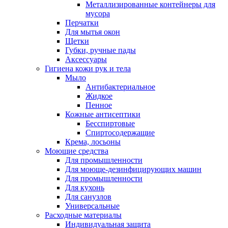
Металлизированные контейнеры для
мусора
Перчатки
Для мытья окон
Щетки
Губки, ручные пады
Аксессуары
Гигиена кожи рук и тела
Мыло
Антибактериальное
Жидкое
Пенное
Кожные антисептики
Бесспиртовые
Cпиртосодержащие
Крема, лосьоны
Моющие средства
Для промышленности
Для моюще-дезинфицирующих машин
Для промышленности
Для кухонь
Для санузлов
Универсальные
Расходные материалы
Индивидуальная защита