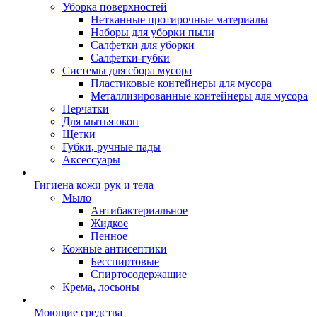
Уборка поверхностей
Нетканные протирочные материалы
Наборы для уборки пыли
Салфетки для уборки
Салфетки-губки
Системы для сбора мусора
Пластиковые контейнеры для мусора
Металлизированные контейнеры для мусора
Перчатки
Для мытья окон
Щетки
Губки, ручные пады
Аксессуары
Гигиена кожи рук и тела
Мыло
Антибактериальное
Жидкое
Пенное
Кожные антисептики
Бесспиртовые
Cпиртосодержащие
Крема, лосьоны
Моющие средства