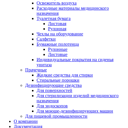
Освежитель воздуха
Расходные материалы медицинского
назначения
Туалетная бумага
Листовая
Рулонная
Чехлы на оборудование
Салфетки
Бумажные полотенца
Рулонные
Листовые
Индивидуальные покрытия на сиденья
унитаза
Прачечные
Жидкие средства для стирки
Стиральные порошки
Дезинфицирующие средства
Для поверхностей
Для стерилизации изделий медицинского
назначения
Для эндоскопов
Для моюще-дезинфицирующих машин
Для пищевой промышленности
О компании
Документация