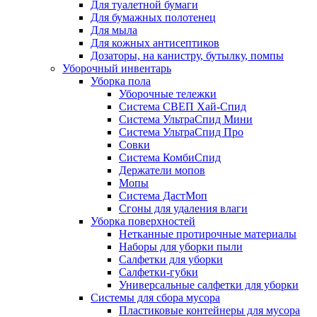
Для туалетной бумаги
Для бумажных полотенец
Для мыла
Для кожных антисептиков
Дозаторы, на канистру, бутылку, помпы
Уборочный инвентарь
Уборка пола
Уборочные тележки
Система СВЕП Хай-Спид
Система УльтраСпид Мини
Система УльтраСпид Про
Совки
Система КомбиСпид
Держатели мопов
Мопы
Система ДастМоп
Сгоны для удаления влаги
Уборка поверхностей
Нетканные протирочные материалы
Наборы для уборки пыли
Салфетки для уборки
Салфетки-губки
Универсальные салфетки для уборки
Системы для сбора мусора
Пластиковые контейнеры для мусора