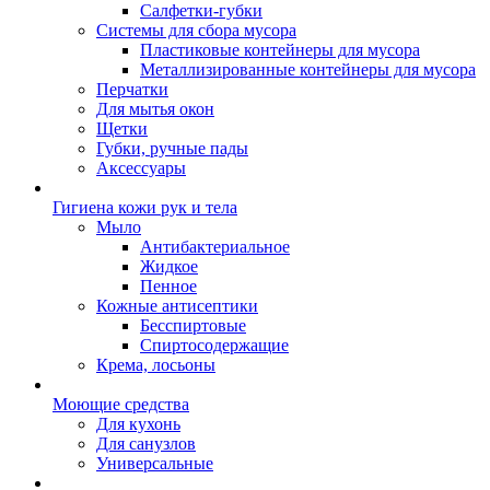
Салфетки-губки
Системы для сбора мусора
Пластиковые контейнеры для мусора
Металлизированные контейнеры для мусора
Перчатки
Для мытья окон
Щетки
Губки, ручные пады
Аксессуары
Гигиена кожи рук и тела
Мыло
Антибактериальное
Жидкое
Пенное
Кожные антисептики
Бесспиртовые
Cпиртосодержащие
Крема, лосьоны
Моющие средства
Для кухонь
Для санузлов
Универсальные