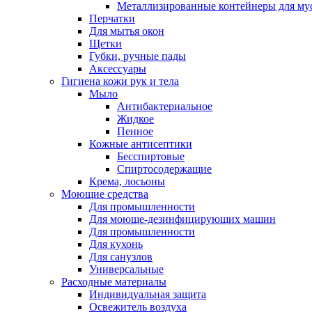
Металлизированные контейнеры для му
Перчатки
Для мытья окон
Щетки
Губки, ручные пады
Аксессуары
Гигиена кожи рук и тела
Мыло
Антибактериальное
Жидкое
Пенное
Кожные антисептики
Бесспиртовые
Cпиртосодержащие
Крема, лосьоны
Моющие средства
Для промышленности
Для моюще-дезинфицирующих машин
Для промышленности
Для кухонь
Для санузлов
Универсальные
Расходные материалы
Индивидуальная защита
Освежитель воздуха