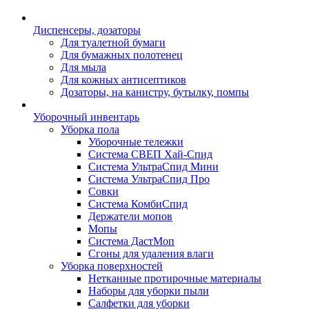
Диспенсеры, дозаторы
Для туалетной бумаги
Для бумажных полотенец
Для мыла
Для кожных антисептиков
Дозаторы, на канистру, бутылку, помпы
Уборочный инвентарь
Уборка пола
Уборочные тележки
Система СВЕП Хай-Спид
Система УльтраСпид Мини
Система УльтраСпид Про
Совки
Система КомбиСпид
Держатели мопов
Мопы
Система ДастМоп
Сгоны для удаления влаги
Уборка поверхностей
Нетканные протирочные материалы
Наборы для уборки пыли
Салфетки для уборки