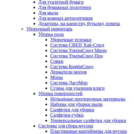
Для туалетной бумаги
Для бумажных полотенец
Для мыла
Для кожных антисептиков
Дозаторы, на канистру, бутылку, помпы
Уборочный инвентарь
Уборка пола
Уборочные тележки
Система СВЕП Хай-Спид
Система УльтраСпид Мини
Система УльтраСпид Про
Совки
Система КомбиСпид
Держатели мопов
Мопы
Система ДастМоп
Сгоны для удаления влаги
Уборка поверхностей
Нетканные протирочные материалы
Наборы для уборки пыли
Салфетки для уборки
Салфетки-губки
Универсальные салфетки для уборки
Системы для сбора мусора
Пластиковые контейнеры для мусора