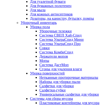
Для туалетной бумаги
Для бумажных полотенец
Для мыла
Для кожных антисептиков
Дозаторы, на канистру, бутылку, помпы
Уборочный инвентарь
Уборка пола
Уборочные тележки
Система СВЕП Хай-Спид
Система УльтраСпид Мини
Система УльтраСпид Про
Совки
Система КомбиСпид
Держатели мопов
Мопы
Система ДастМоп
Сгоны для удаления влаги
Уборка поверхностей
Нетканные протирочные материалы
Наборы для уборки пыли
Салфетки для уборки
Салфетки-губки
Универсальные салфетки для уборки
Системы для сбора мусора
Пластиковые контейнеры для мусора