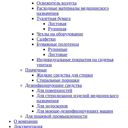
Освежитель воздуха
Расходные материалы медицинского
назначения
Туалетная бумага
Листовая
Рулонная
Чехлы на оборудование
Салфетки
Бумажные полотенца
Рулонные
Листовые
Индивидуальные покрытия на сиденья
унитаза
Прачечные
Жидкие средства для стирки
Стиральные порошки
Дезинфицирующие средства
Для поверхностей
Для стерилизации изделий медицинского
назначения
Для эндоскопов
Для моюще-дезинфицирующих машин
Для пищевой промышленности
О компании
Документация