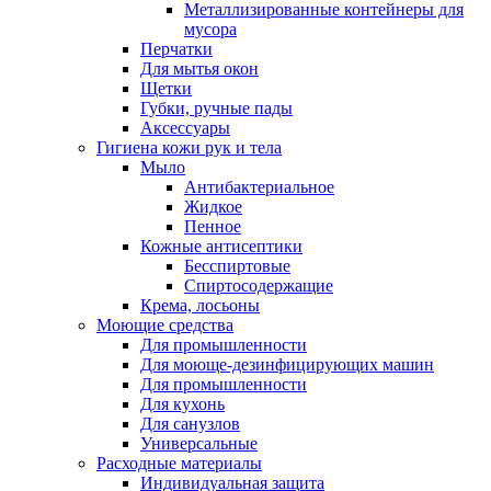
Металлизированные контейнеры для
мусора
Перчатки
Для мытья окон
Щетки
Губки, ручные пады
Аксессуары
Гигиена кожи рук и тела
Мыло
Антибактериальное
Жидкое
Пенное
Кожные антисептики
Бесспиртовые
Cпиртосодержащие
Крема, лосьоны
Моющие средства
Для промышленности
Для моюще-дезинфицирующих машин
Для промышленности
Для кухонь
Для санузлов
Универсальные
Расходные материалы
Индивидуальная защита