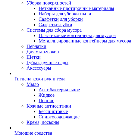
Уборка поверхностей
Нетканные протирочные материалы
Наборы для уборки пыли
Салфетки для уборки
Салфетки-губки
Системы для сбора мусора
Пластиковые контейнеры для мусора
Металлизированные контейнеры для мусора
Перчатки
Для мытья окон
Щетки
Губки, ручные пады
Аксессуары
Гигиена кожи рук и тела
Мыло
Антибактериальное
Жидкое
Пенное
Кожные антисептики
Бесспиртовые
Cпиртосодержащие
Крема, лосьоны
Моющие средства