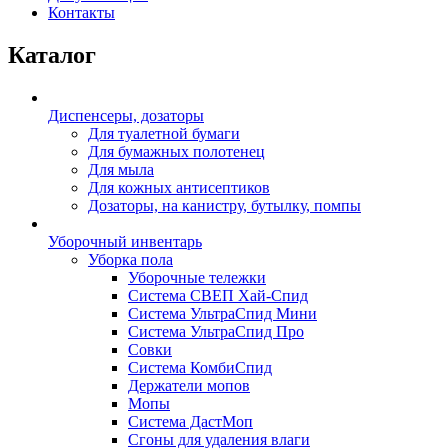
Контакты
Каталог
Диспенсеры, дозаторы
Для туалетной бумаги
Для бумажных полотенец
Для мыла
Для кожных антисептиков
Дозаторы, на канистру, бутылку, помпы
Уборочный инвентарь
Уборка пола
Уборочные тележки
Система СВЕП Хай-Спид
Система УльтраСпид Мини
Система УльтраСпид Про
Совки
Система КомбиСпид
Держатели мопов
Мопы
Система ДастМоп
Сгоны для удаления влаги