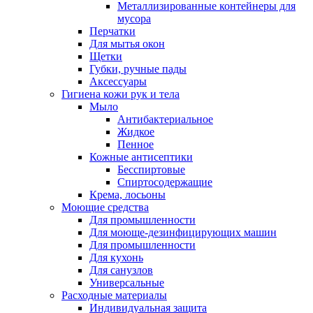
Металлизированные контейнеры для
мусора
Перчатки
Для мытья окон
Щетки
Губки, ручные пады
Аксессуары
Гигиена кожи рук и тела
Мыло
Антибактериальное
Жидкое
Пенное
Кожные антисептики
Бесспиртовые
Cпиртосодержащие
Крема, лосьоны
Моющие средства
Для промышленности
Для моюще-дезинфицирующих машин
Для промышленности
Для кухонь
Для санузлов
Универсальные
Расходные материалы
Индивидуальная защита