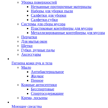
Уборка поверхностей
Нетканные протирочные материалы
Наборы для уборки пыли
Салфетки для уборки
Салфетки-губки
Системы для сбора мусора
Пластиковые контейнеры для мусора
Металлизированные контейнеры для мусора
Перчатки
Для мытья окон
Щетки
Губки, ручные пады
Аксессуары
Гигиена кожи рук и тела
Мыло
Антибактериальное
Жидкое
Пенное
Кожные антисептики
Бесспиртовые
Cпиртосодержащие
Крема, лосьоны
Моющие средства