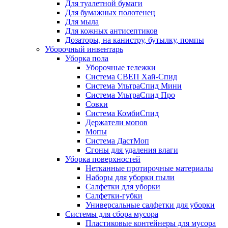
Для туалетной бумаги
Для бумажных полотенец
Для мыла
Для кожных антисептиков
Дозаторы, на канистру, бутылку, помпы
Уборочный инвентарь
Уборка пола
Уборочные тележки
Система СВЕП Хай-Спид
Система УльтраСпид Мини
Система УльтраСпид Про
Совки
Система КомбиСпид
Держатели мопов
Мопы
Система ДастМоп
Сгоны для удаления влаги
Уборка поверхностей
Нетканные протирочные материалы
Наборы для уборки пыли
Салфетки для уборки
Салфетки-губки
Универсальные салфетки для уборки
Системы для сбора мусора
Пластиковые контейнеры для мусора