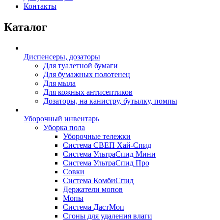
Контакты
Каталог
Диспенсеры, дозаторы
Для туалетной бумаги
Для бумажных полотенец
Для мыла
Для кожных антисептиков
Дозаторы, на канистру, бутылку, помпы
Уборочный инвентарь
Уборка пола
Уборочные тележки
Система СВЕП Хай-Спид
Система УльтраСпид Мини
Система УльтраСпид Про
Совки
Система КомбиСпид
Держатели мопов
Мопы
Система ДастМоп
Сгоны для удаления влаги