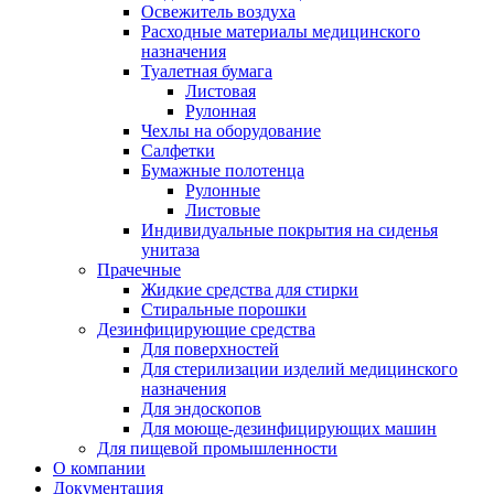
Освежитель воздуха
Расходные материалы медицинского
назначения
Туалетная бумага
Листовая
Рулонная
Чехлы на оборудование
Салфетки
Бумажные полотенца
Рулонные
Листовые
Индивидуальные покрытия на сиденья
унитаза
Прачечные
Жидкие средства для стирки
Стиральные порошки
Дезинфицирующие средства
Для поверхностей
Для стерилизации изделий медицинского
назначения
Для эндоскопов
Для моюще-дезинфицирующих машин
Для пищевой промышленности
О компании
Документация