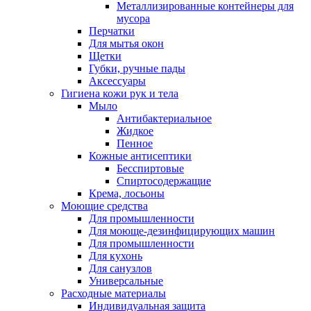
Металлизированные контейнеры для
мусора
Перчатки
Для мытья окон
Щетки
Губки, ручные пады
Аксессуары
Гигиена кожи рук и тела
Мыло
Антибактериальное
Жидкое
Пенное
Кожные антисептики
Бесспиртовые
Cпиртосодержащие
Крема, лосьоны
Моющие средства
Для промышленности
Для моюще-дезинфицирующих машин
Для промышленности
Для кухонь
Для санузлов
Универсальные
Расходные материалы
Индивидуальная защита