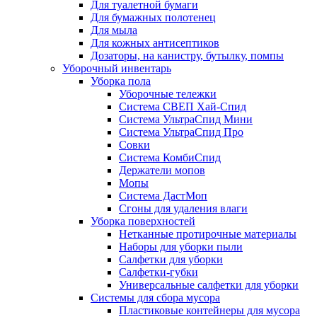
Для туалетной бумаги
Для бумажных полотенец
Для мыла
Для кожных антисептиков
Дозаторы, на канистру, бутылку, помпы
Уборочный инвентарь
Уборка пола
Уборочные тележки
Система СВЕП Хай-Спид
Система УльтраСпид Мини
Система УльтраСпид Про
Совки
Система КомбиСпид
Держатели мопов
Мопы
Система ДастМоп
Сгоны для удаления влаги
Уборка поверхностей
Нетканные протирочные материалы
Наборы для уборки пыли
Салфетки для уборки
Салфетки-губки
Универсальные салфетки для уборки
Системы для сбора мусора
Пластиковые контейнеры для мусора