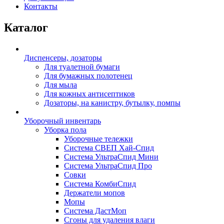
Контакты
Каталог
Диспенсеры, дозаторы
Для туалетной бумаги
Для бумажных полотенец
Для мыла
Для кожных антисептиков
Дозаторы, на канистру, бутылку, помпы
Уборочный инвентарь
Уборка пола
Уборочные тележки
Система СВЕП Хай-Спид
Система УльтраСпид Мини
Система УльтраСпид Про
Совки
Система КомбиСпид
Держатели мопов
Мопы
Система ДастМоп
Сгоны для удаления влаги