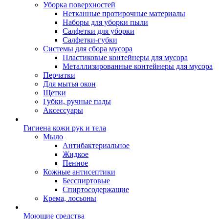
Уборка поверхностей
Нетканные протирочные материалы
Наборы для уборки пыли
Салфетки для уборки
Салфетки-губки
Системы для сбора мусора
Пластиковые контейнеры для мусора
Металлизированные контейнеры для мусора
Перчатки
Для мытья окон
Щетки
Губки, ручные пады
Аксессуары
Гигиена кожи рук и тела
Мыло
Антибактериальное
Жидкое
Пенное
Кожные антисептики
Бесспиртовые
Cпиртосодержащие
Крема, лосьоны
Моющие средства