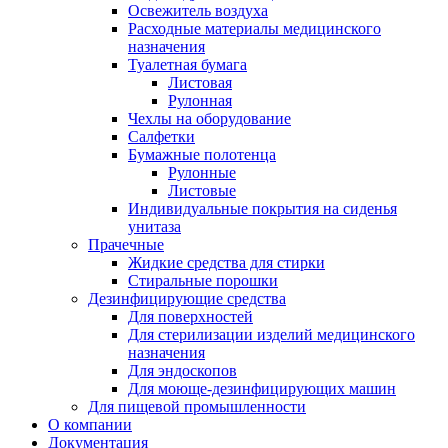
Освежитель воздуха
Расходные материалы медицинского
назначения
Туалетная бумага
Листовая
Рулонная
Чехлы на оборудование
Салфетки
Бумажные полотенца
Рулонные
Листовые
Индивидуальные покрытия на сиденья
унитаза
Прачечные
Жидкие средства для стирки
Стиральные порошки
Дезинфицирующие средства
Для поверхностей
Для стерилизации изделий медицинского
назначения
Для эндоскопов
Для моюще-дезинфицирующих машин
Для пищевой промышленности
О компании
Документация